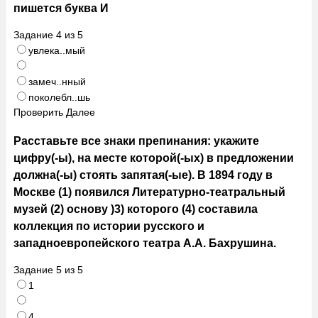
пишется буква И
Задание
4
из
5
увлека..мый
замеч..нный
поколебл..шь
Проверить
Далее
Расставьте все знаки препинания: укажите
цифру(-ы), на месте которой(-ых) в предложении
должна(-ы) стоять запятая(-ые). В 1894 году в
Москве (1) появился Литературно-театральный
музей (2) основу )3) которого (4) составила
коллекция по истории русского и
западноевропейского театра А.А. Бахрушина.
Задание
5
из
5
1
4