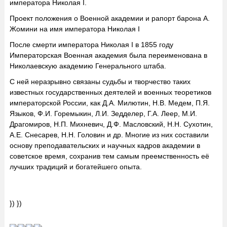
императора Николая I.
Проект положения о Военной академии и рапорт барона А.
Жомини на имя императора Николая I
После смерти императора Николая I в 1855 году
Императорская Военная академия была переименована в
Николаевскую академию Генерального штаба.
С ней неразрывно связаны судьбы и творчество таких
известных государственных деятелей и военных теоретиков
императорской России, как Д.А. Милютин, Н.В. Медем, П.Я.
Языков, Ф.И. Горемыкин, Л.И. Зедделер, Г.А. Леер, М.И.
Драгомиров, Н.П. Михневич, Д.Ф. Масловский, Н.Н. Сухотин,
А.Е. Снесарев, Н.Н. Головин и др. Многие из них составили
основу преподавательских и научных кадров академии в
советское время, сохранив тем самым преемственность её
лучших традиций и богатейшего опыта.
}) })