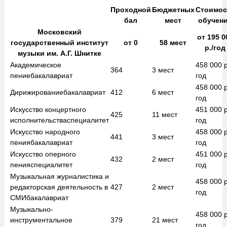
Проходной
Бюджетных
Стоимос
бал
мест
обучен
Московский
от
195 0
государственный институт
от
0
58
мест
р./год
музыки им. А.Г. Шнитке
Академическое
458 000
р
364
3
мест
пение
бакалавриат
год
458 000
р
Дирижирование
бакалавриат
412
6
мест
год
Искусство концертного
451 000
р
425
11
мест
исполнительства
специалитет
год
Искусство народного
458 000
р
441
3
мест
пения
бакалавриат
год
Искусство оперного
451 000
р
432
2
мест
пения
специалитет
год
Музыкальная журналистика и
458 000
р
редакторская деятельность в
427
2
мест
год
СМИ
бакалавриат
Музыкально-
458 000
р
инструментальное
379
21
мест
год