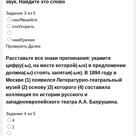
звук. Найдите это слово
Задание
3
из
5
нанЯвшийся
откУпорить
намЕрение
Проверить
Далее
Расставьте все знаки препинания: укажите
цифру(-ы), на месте которой(-ых) в предложении
должна(-ы) стоять запятая(-ые). В 1894 году в
Москве (1) появился Литературно-театральный
музей (2) основу )3) которого (4) составила
коллекция по истории русского и
западноевропейского театра А.А. Бахрушина.
Задание
4
из
5
4
1