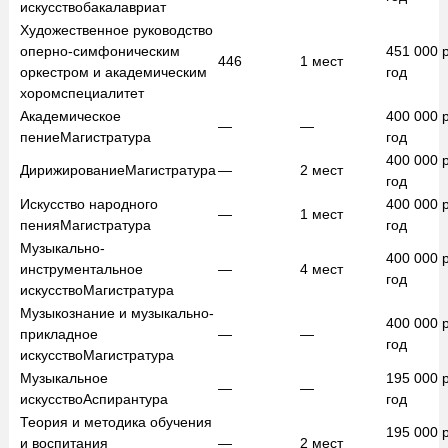
искусство
бакалавриат
Художественное руководство
оперно-симфоническим
451 000
р
446
1
мест
оркестром и академическим
год
хором
специалитет
Академическое
400 000
р
—
—
пение
Магистратура
год
400 000
р
Дирижирование
Магистратура
—
2
мест
год
Искусство народного
400 000
р
—
1
мест
пения
Магистратура
год
Музыкально-
400 000
р
инструментальное
—
4
мест
год
искусство
Магистратура
Музыкознание и музыкально-
400 000
р
прикладное
—
—
год
искусство
Магистратура
Музыкальное
195 000
р
—
—
искусство
Аспирантура
год
Теория и методика обучения
195 000
р
и воспитания
—
2
мест