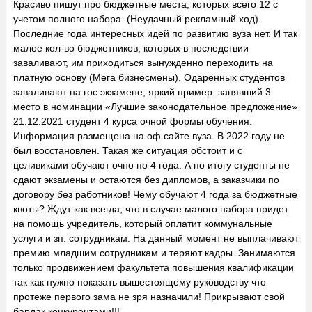
Красиво пишут про бюджетные места, которых всего 12 с
учетом полного набора. (Неудачный рекламный ход).
Последние года интересных идей по развитию вуза нет. И так
малое кол-во бюджетников, которых в последствии
заваливают, им приходиться вынужденно переходить на
платную основу (Мега бизнесмены). Одаренных студентов
заваливают на гос экзамене, яркий пример: занявший 3
место в номинации «Лучшие законодательное предложение»
21.12.2021 студент 4 курса очной формы обучения.
Информация размещена на оф.сайте вуза. В 2022 году не
был восстановлен. Такая же ситуация обстоит и с
целивиками обучают очно по 4 года. А по итогу студенты не
сдают экзамены и остаются без дипломов, а заказчики по
договору без работников! Чему обучают 4 года за бюджетные
квоты? Ждут как всегда, что в случае малого набора придет
на помощь учредитель, который оплатит коммунальные
услуги и зп. сотрудникам. На данный момент не выплачивают
премию младшим сотрудникам и теряют кадры. Занимаются
только продвижением факультета повышения квалификации
так как нужно показать вышестоящему руководству что
протеже первого зама не зря назначили! Прикрывают свой
бардак конкурентами!!!