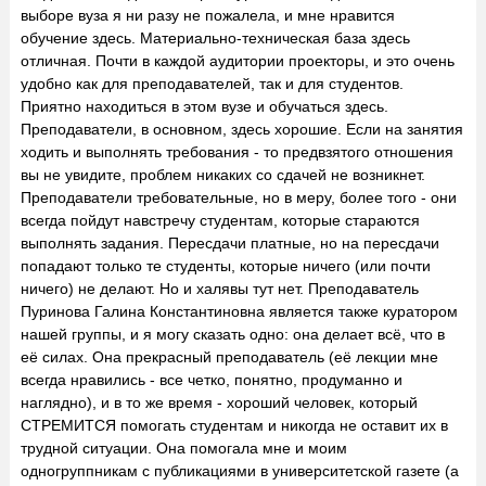
выборе вуза я ни разу не пожалела, и мне нравится
обучение здесь. Материально-техническая база здесь
отличная. Почти в каждой аудитории проекторы, и это очень
удобно как для преподавателей, так и для студентов.
Приятно находиться в этом вузе и обучаться здесь.
Преподаватели, в основном, здесь хорошие. Если на занятия
ходить и выполнять требования - то предвзятого отношения
вы не увидите, проблем никаких со сдачей не возникнет.
Преподаватели требовательные, но в меру, более того - они
всегда пойдут навстречу студентам, которые стараются
выполнять задания. Пересдачи платные, но на пересдачи
попадают только те студенты, которые ничего (или почти
ничего) не делают. Но и халявы тут нет. Преподаватель
Пуринова Галина Константиновна является также куратором
нашей группы, и я могу сказать одно: она делает всё, что в
её силах. Она прекрасный преподаватель (её лекции мне
всегда нравились - все четко, понятно, продуманно и
наглядно), и в то же время - хороший человек, который
СТРЕМИТСЯ помогать студентам и никогда не оставит их в
трудной ситуации. Она помогала мне и моим
одногруппникам с публикациями в университетской газете (а