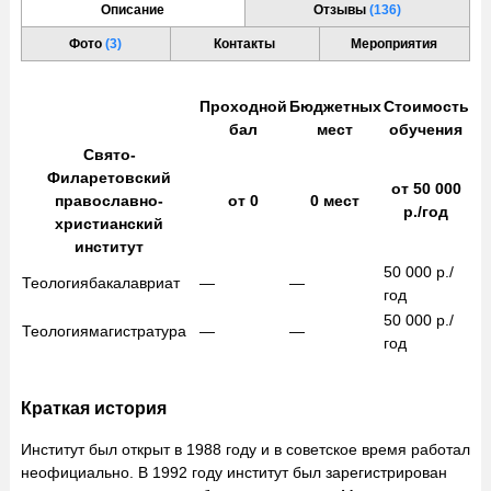
Описание
Отзывы
(136)
Фото
(3)
Контакты
Мероприятия
Проходной
Бюджетных
Стоимость
бал
мест
обучения
Свято-
Филаретовский
от
50 000
православно-
от
0
0
мест
р./год
христианский
институт
50 000
р./
Теология
бакалавриат
—
—
год
50 000
р./
Теология
магистратура
—
—
год
Краткая история
Институт был открыт в 1988 году и в советское время работал
неофициально. В 1992 году институт был зарегистрирован