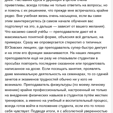
приветливы, всегда готовы не только ответить на вопросы, но
и помочь с их решением, что прежде мне встречалось крайне
редко. Вне учебная жизнь очень насыщена, если вы сами
этим заинтересуетесь (в самом начале обучения вас
подтолкнут на это, а дальше — зависит от вашего желания).
Что касаемо самой учёбы — преподаватели дают её в
максимально понятной форме, объясняя всё детально, на
примерах. Сразу же опровергается стереотип о типичных
ВУЗовских лекциях, где преподаватель супер-быстро диктует
и на этом его функции заканчиваются. На наших лекциях
преподаватели ещё ни разу не отказывали студентам в
просьбах повторить последнее сказанное или продиктовать
написанное на доске. Если посещать занятия, проявлять
даже минимальную деятельность на семинарах, то со сдачей
зачетов и экзаменов трудностей обычно ни у кого не
возникало. Преподаватель физкультуры (по моему личному
мнению) крайне профессиональный, настроенный не только
на внедрение физических навыков в студентов путём жестких
тренировок, а именно на учебный и воспитательный процесс,
всегда готов войти в положение студента, если кто-то плохо
себя чувствует. Подводя итоги, я с абсолютной уверенностью