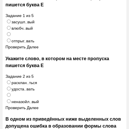
пишется буква Е
Задание
1
из
5
засушл..вый
влюбч..вый
отпрыг..вать
Проверить
Далее
Укажите слово, в котором на месте пропуска
пишется буква Е
Задание
2
из
5
расклан..ться
удоста..вать
неназойл..вый
Проверить
Далее
В одном из приведённых ниже выделенных слов
допущена ошибка в образовании формы слова