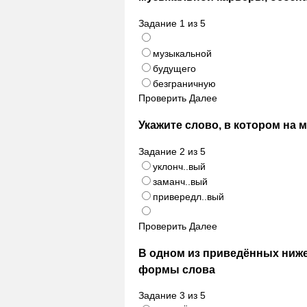
Задание
1
из
5
музыкальной
будущего
безграничную
Проверить
Далее
Укажите слово, в котором на 
Задание
2
из
5
уклонч..вый
заманч..вый
привередл..вый
Проверить
Далее
В одном из приведённых ниж
формы слова
Задание
3
из
5