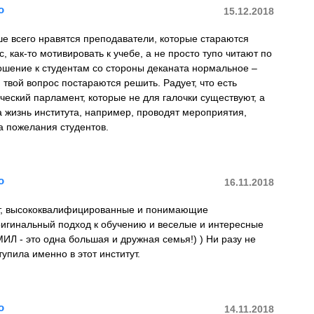
о
15.12.2018
е всего нравятся преподаватели, которые стараются
, как-то мотивировать к учебе, а не просто тупо читают по
ошение к студентам со стороны деканата нормальное –
 твой вопрос постараются решить. Радует, что есть
нческий парламент, которые не для галочки существуют, а
 жизнь института, например, проводят мероприятия,
а пожелания студентов.
о
16.11.2018
т, высококвалифицированные и понимающие
ригинальный подход к обучению и веселые и интересные
 МИЛ - это одна большая и дружная семья!) ) Ни разу не
тупила именно в этот институт.
о
14.11.2018