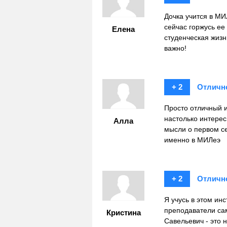
Дочка учится в МИ
сейчас горжусь ее
Елена
студенческая жизн
важно!
+ 2
Отличн
Просто отличный и
настолько интерес
Алла
мысли о первом с
именно в МИЛеэ
+ 2
Отличн
Я учусь в этом инс
преподаватели са
Кристина
Савельевич - это 