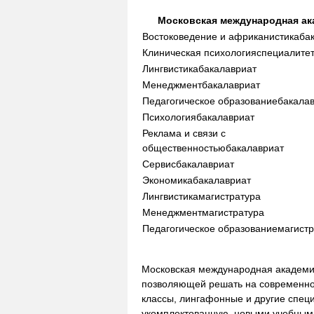
Московская международная ак
Востоковедение и африканистика
ба
Клиническая психология
специалите
Лингвистика
бакалавриат
Менеджмент
бакалавриат
Педагогическое образование
бакала
Психология
бакалавриат
Реклама и связи с
общественностью
бакалавриат
Сервис
бакалавриат
Экономика
бакалавриат
Лингвистика
магистратура
Менеджмент
магистратура
Педагогическое образование
магист
Московская международная академия
позволяющей решать на современно
классы, лингафонные и другие спец
укомплектованную, новыми учебным