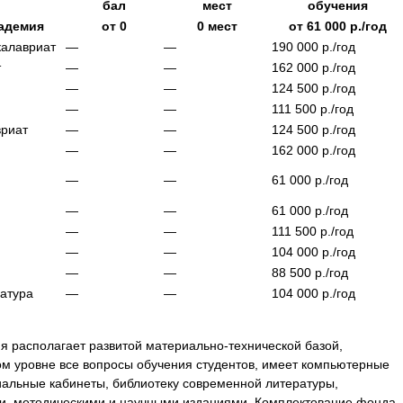
бал
мест
обучения
адемия
от
0
0
мест
от
61 000
р./год
калавриат
—
—
190 000
р./год
т
—
—
162 000
р./год
—
—
124 500
р./год
—
—
111 500
р./год
вриат
—
—
124 500
р./год
—
—
162 000
р./год
—
—
61 000
р./год
—
—
61 000
р./год
—
—
111 500
р./год
—
—
104 000
р./год
—
—
88 500
р./год
ратура
—
—
104 000
р./год
 располагает развитой материально-технической базой,
м уровне все вопросы обучения студентов, имеет компьютерные
иальные кабинеты, библиотеку современной литературы,
и, методическими и научными изданиями. Комплектование фонда