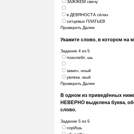
ЗАЖЖЁМ свечу
в ДЕВЯНОСТА сёлах
ситцевых ПЛАТЬЕВ
Проверить
Далее
Укажите слово, в котором на 
Задание
4
из
5
поколебл..шь
замеч..нный
увлека..мый
Проверить
Далее
В одном из приведённых ниже
НЕВЕРНО выделена буква, об
слово.
Задание
5
из
5
сорИшь