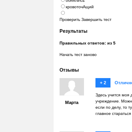
обнялИсь
кровоточАщий
Проверить
Завершить тест
Результаты
Правильных ответов:
из 5
Начать тест заново
Отзывы
+ 2
Отличн
Здесь учится моя 
учреждение. Можно
Марта
если по делу, то 
главное стараться