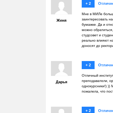
+ 2
Отличн
Мне в МИЛе больш
заинтересовать нас
Женя
бумажке. Да и отн
можно обратиться,
студсовет и студе
реально влияют на
доносят до ректор
+ 2
Отличн
Отличный институ
преподаватели, о
Дарья
однокурсники!) ))
пожалела, что пос
+ 2
Отличн