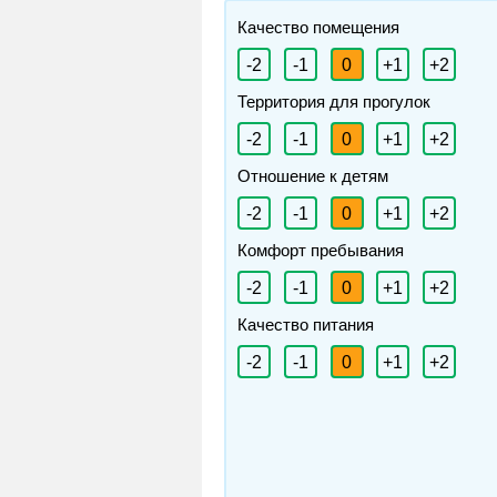
Качество помещения
-2
-1
0
+1
+2
Территория для прогулок
-2
-1
0
+1
+2
Отношение к детям
-2
-1
0
+1
+2
Комфорт пребывания
-2
-1
0
+1
+2
Качество питания
-2
-1
0
+1
+2