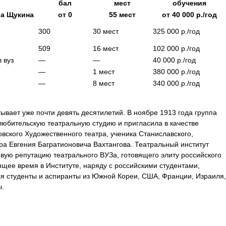
бал
мест
обучения
са Щукина
от
0
55
мест
от
40 000
р./год
300
30
мест
325 000
р./год
509
16
мест
102 000
р./год
в вуз
—
—
40 000
р./год
—
1
мест
380 000
р./год
—
8
мест
340 000
р./год
ывает уже почти девять десятилетий. В ноябре 1913 года группа
любительскую театральную студию и пригласила в качестве
вского Художественного театра, ученика Станиславского,
ра Евгения Багратионовича Вахтангова. Театральный институт
вую репутацию театрального ВУЗа, готовящего элиту российского
оящее время в Институте, наряду с российскими студентами,
я студенты и аспиранты из Южной Кореи, США, Франции, Израиля,
ы.