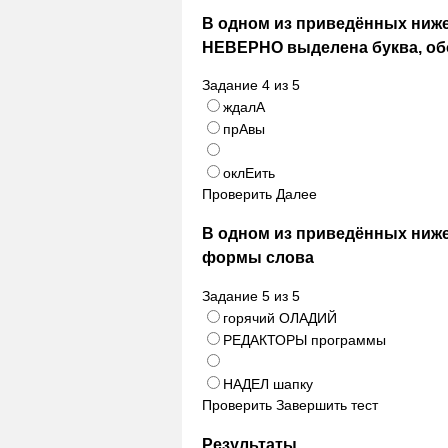
В одном из приведённых ниже
НЕВЕРНО выделена буква, об
Задание
4
из
5
ждалА
прАвы
оклЕить
Проверить
Далее
В одном из приведённых ниж
формы слова
Задание
5
из
5
горячий ОЛАДИЙ
РЕДАКТОРЫ программы
НАДЕЛ шапку
Проверить
Завершить тест
Результаты