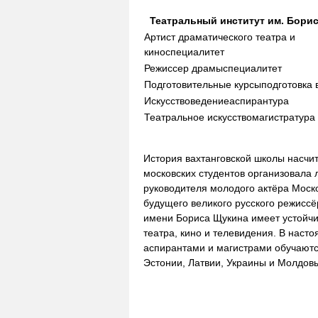
Театральный институт им. Бори
Артист драматического театра и
кино
специалитет
Режиссер драмы
специалитет
Подготовительные курсы
подготовка 
Искусствоведение
аспирантура
Театральное искусство
магистратура
История вахтанговской школы насчит
московских студентов организовала 
руководителя молодого актёра Моско
будущего великого русского режиссё
имени Бориса Щукина имеет устойчи
театра, кино и телевидения. В наст
аспирантами и магистрами обучаютс
Эстонии, Латвии, Украины и Молдов