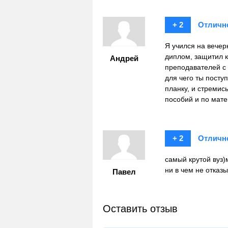
+ 2
Отличн
Я учился на вечер
диплом, защитил к
Андрей
преподавателей с 
для чего ты посту
планку, и стремись
пособий и по мате
+ 2
Отличн
самый крутой вуз)
ни в чем не отказ
Павел
Оставить отзыв