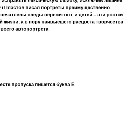
 исправьте лексическую ошибку, исключив лишнее
ич Пластов писал портреты преимущественно
апечатлены следы пережитого, и детей – эти ростки
 жизни, а в пору наивысшего расцвета творчества
своего автопортрета
месте пропуска пишется буква Е