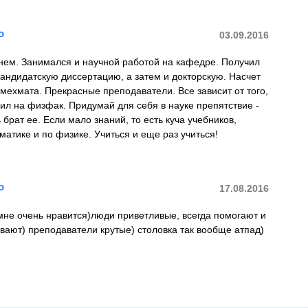
о
03.09.2016
нем. Занимался и научной работой на кафедре. Получил
андидатскую диссертацию, а затем и докторскую. Насчет
мехмата. Прекрасные преподаватели. Все зависит от того,
пил на физфак. Придумай для себя в науке препятствие -
 брат ее. Если мало знаний, то есть куча учебников,
матике и по физике. Учиться и еще раз учиться!
о
17.08.2016
мне очень нравится)люди приветливые, всегда помогают и
ывают) преподаватели крутые) столовка так вообще атпад)