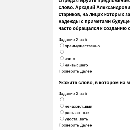
Отредактируйте предложение:
слово. Аркадий Александров
стариков, на лицах которых з
надежды с приметами будущей
часто обращался к созданию 
Задание
2
из
5
преимущественно
часто
наивысшего
Проверить
Далее
Укажите слово, в котором на 
Задание
3
из
5
неназойл..вый
расклан..ться
удоста..вать
Проверить
Далее