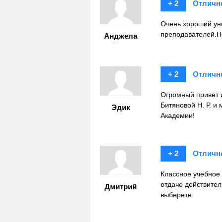
+ 2
Отличн
Очень хороший ун
преподавателей.Н
Анджела
+ 2
Отличн
Огромный привет 
Битяновой Н. Р. и
Эдик
Академии!
+ 2
Отличн
Классное учебное 
отдаче действител
Дмитрий
выберете.