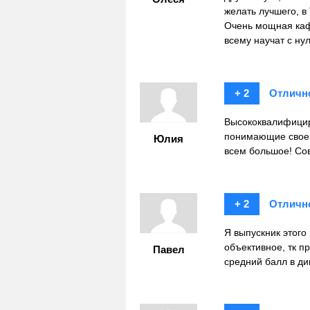
желать лучшего, 
Очень мощная каф
всему научат с н
+ 2
Отличн
Высококвалифицир
понимающие свое д
Юлия
всем большое! Сов
+ 2
Отличн
Я выпускник этого
объективное, тк п
Павел
средний балл в ди