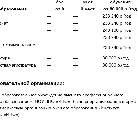
бал
мест
обучения
образования
от
0
0
мест
от
80 000
р./год
—
—
233 240
р./год
риат
—
—
233 240
р./год
—
—
249 180
р./год
—
—
233 240
р./год
щно-коммунальном
—
—
233 240
р./год
атура
—
—
80 000
р./год
ства
магистратура
—
—
80 000
р./год
овательной организации:
е образовательное учреждение высшего профессионального
го образования» (НОУ ВПО «ИНО») было реорганизовано в форме
ммерческую организацию высшего образования «Институт
О «ИНО»).