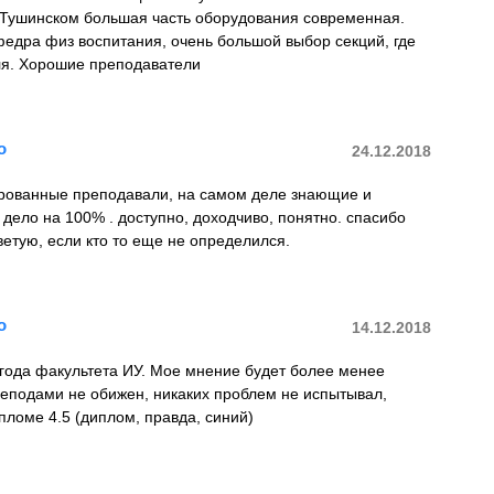
в Тушинском большая часть оборудования современная.
едра физ воспитания, очень большой выбор секций, где
уля. Хорошие преподаватели
о
24.12.2018
ованные преподавали, на самом деле знающие и
ело на 100% . доступно, доходчиво, понятно. спасибо
етую, если кто то еще не определился.
о
14.12.2018
 года факультета ИУ. Мое мнение будет более менее
реподами не обижен, никаких проблем не испытывал,
пломе 4.5 (диплом, правда, синий)