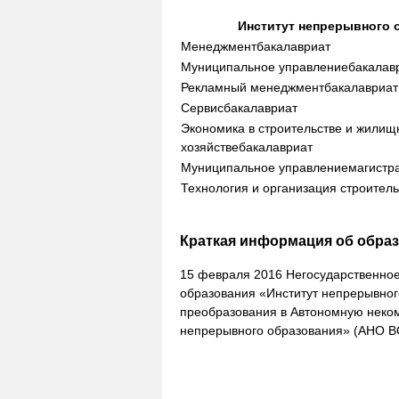
Институт непрерывного 
Менеджмент
бакалавриат
Муниципальное управление
бакалав
Рекламный менеджмент
бакалавриат
Сервис
бакалавриат
Экономика в строительстве и жили
хозяйстве
бакалавриат
Муниципальное управление
магистр
Технология и организация строитель
Краткая информация об образ
15 февраля 2016 Негосударственно
образования «Институт непрерывно
преобразования в Автономную неко
непрерывного образования» (АНО В