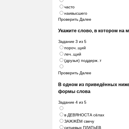
часто
наивысшего
Проверить
Далее
Укажите слово, в котором на 
Задание
3
из
5
пороч..щий
леч..щий
(друзья) поддерж..т
Проверить
Далее
В одном из приведённых ниж
формы слова
Задание
4
из
5
в ДЕВЯНОСТА сёлах
ЗАЖЖЁМ свечу
ситцевых ПЛАТЬЕВ