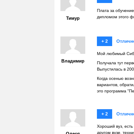
Плата за обучение
дипломом этого фи
Тимур
+ 2
Отличн
Мой любимый Сиби
Владимир
Получала тут перв
Выпустилась в 200
Когда осенью возн
вариантов, обрати
это программа "П
+ 2
Отличн
Хороший вуз, есть
другом вузе, техн
Олеся