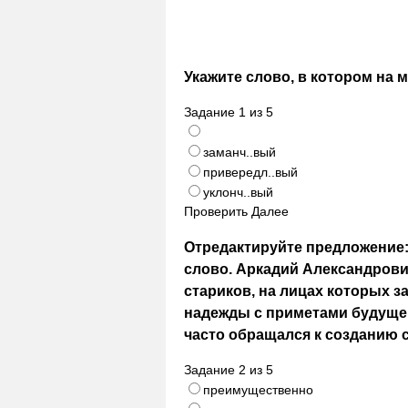
Укажите слово, в котором на 
Задание
1
из
5
заманч..вый
привередл..вый
уклонч..вый
Проверить
Далее
Отредактируйте предложение:
слово. Аркадий Александров
стариков, на лицах которых з
надежды с приметами будущей
часто обращался к созданию 
Задание
2
из
5
преимущественно