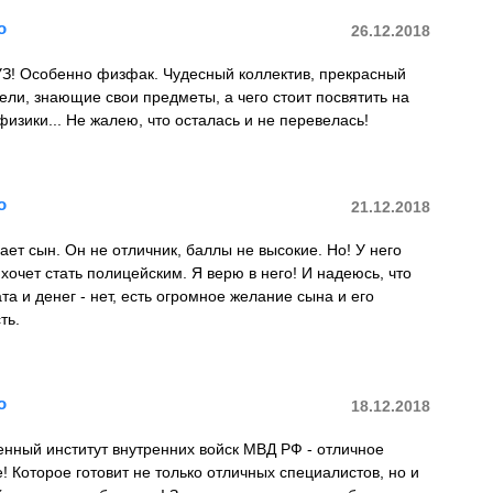
о
26.12.2018
З! Особенно физфак. Чудесный коллектив, прекрасный
ели, знающие свои предметы, а чего стоит посвятить на
изики... Не жалею, что осталась и не перевелась!
о
21.12.2018
пает сын. Он не отличник, баллы не высокие. Но! У него
 хочет стать полицейским. Я верю в него! И надеюсь, что
та и денег - нет, есть огромное желание сына и его
ть.
о
18.12.2018
нный институт внутренних войск МВД РФ - отличное
! Которое готовит не только отличных специалистов, но и