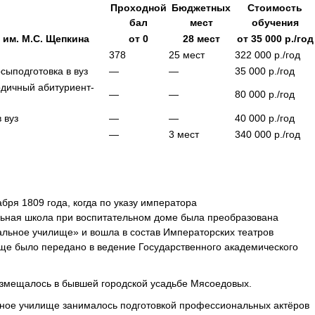
Проходной
Бюджетных
Стоимость
бал
мест
обучения
им. М.С. Щепкина
от
0
28
мест
от
35 000
р./год
378
25
мест
322 000
р./год
рсы
подготовка в вуз
—
—
35 000
р./год
одичный абитуриент-
—
—
80 000
р./год
 вуз
—
—
40 000
р./год
—
3
мест
340 000
р./год
бря 1809 года, когда по указу императора
льная школа при воспитательном доме была преобразована
альное училище» и вошла в состав Императорских театров
ще было передано в ведение Государственного академического
азмещалось в бывшей городской усадьбе Мясоедовых.
ьное училище занималось подготовкой профессиональных актёров