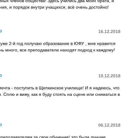
ных членов общества! Здесь учились два моих брата, и
ния, и порядок внутри учащихся, всё очень достойно!
о
16.12.2018
 уже 2-й год получаю образование в ЮФУ , мне нравится
ень много, все преподаватели находят подход к каждому!
о
10.12.2018
ечта - поступить в Щепкинское училище! И я надеюсь, что
. Сплю и вижу, как я буду стоять на сцене или сниматься в
о
06.12.2018
преподавателям за свое обучение! это были лучшие