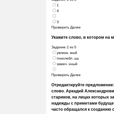
1
4
3
Проверить
Далее
Укажите слово, в котором на 
Задание
2
из
5
увлека..мый
поколебл..шь
замеч..нный
Проверить
Далее
Отредактируйте предложение:
слово. Аркадий Александров
стариков, на лицах которых з
надежды с приметами будущей
часто обращался к созданию 