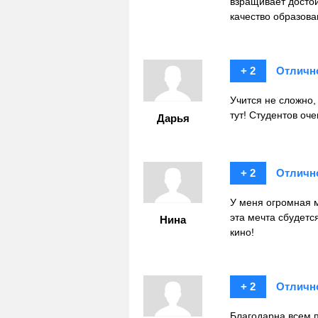
взращивает достой
качество образова
+ 2
Отличн
Учится не сложно,
тут! Студентов оч
Дарья
+ 2
Отличн
У меня огромная м
эта мечта сбудется
Нина
кино!
+ 2
Отличн
Благодарна всем 