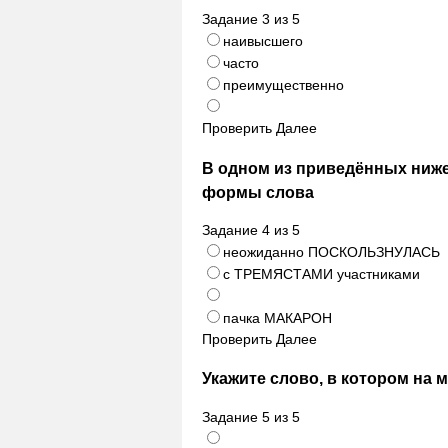
Задание
3
из
5
наивысшего
часто
преимущественно
Проверить
Далее
В одном из приведённых ниж
формы слова
Задание
4
из
5
неожиданно ПОСКОЛЬЗНУЛАСЬ
с ТРЕМЯСТАМИ участниками
пачка МАКАРОН
Проверить
Далее
Укажите слово, в котором на 
Задание
5
из
5