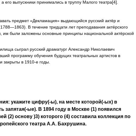
 а его выпускники принимались в труппу Малого театра[4].
давать предмет «Декламация» выдающийся русский актёр и
1788—1863). В течение тридцати лет преподавания актёрского
ны, им были заложены основные принципы национальной актёрской
чилища сыграл русский драматург Александр Николаевич
вший программу обучения будущих театральных артистов в
и закрыты в 1910-е годы.
ия: укажите цифру(-ы), на месте которой(-ых) в
 запятая(-ые). В 1894 году в Москве (1) появился
 (2) основу )3) которого (4) составила коллекция по
ропейского театра А.А. Бахрушина.