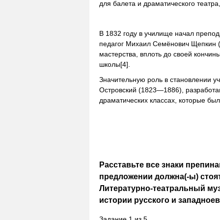
для балета и драматического театра,
В 1832 году в училище начал препо
педагог Михаил Семёнович Щепкин (
мастерства, вплоть до своей кончи
школы[4].
Значительную роль в становлении у
Островский (1823—1886), разработа
драматических классах, которые был
Расставьте все знаки препинан
предложении должна(-ы) стоять
Литературно-театральный музей
истории русского и западноев
Задание
1
из
5