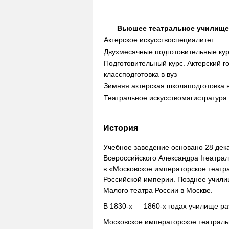
Высшее театральное училище 
Актерское искусство
специалитет
Двухмесячные подготовительные ку
Подготовительный курс. Актерский г
класс
подготовка в вуз
Зимняя актерская школа
подготовка в
Театральное искусство
магистратура
История
Учебное заведение основано 28 дека
Всероссийского Александра Iтеатра
в «Московское императорское театр
Российской империи. Позднее учили
Малого театра России в Москве.
В 1830-х — 1860-х годах училище р
Московское императорское театрал