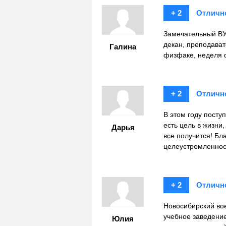
+ 2
Отличн
Замечательный ВУ
декан, преподават
Галина
физфаке, неделя ф
+ 2
Отличн
В этом году посту
есть цель в жизни,
Дарья
все получится! Бла
целеустремленнос
+ 2
Отличн
Новосибирский вое
учебное заведение
Юлия