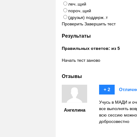
леч..щий
пороч..щий
(друзья) поддерж..т
Проверить
Завершить тест
Результаты
Правильных ответов:
из 5
Начать тест заново
Отзывы
+ 2
Отличн
Учусь в МАДИ и оч
все выполнять вов
Ангелина
всю сессию можно 
добросовестно