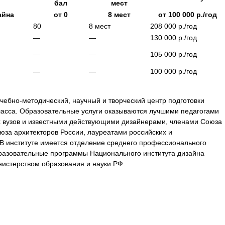
бал
мест
айна
от
0
8
мест
от
100 000
р./год
80
8
мест
208 000
р./год
—
—
130 000
р./год
—
—
105 000
р./год
—
—
100 000
р./год
чебно-методический, научный и творческий центр подготовки
ласса. Образовательные услуги оказываются лучшими педагогами
х вузов и известными действующими дизайнерами, членами Союза
юза архитекторов России, лауреатами российских и
В институте имеется отделение среднего профессионального
бразовательные программы Национального института дизайна
истерством образования и науки РФ.