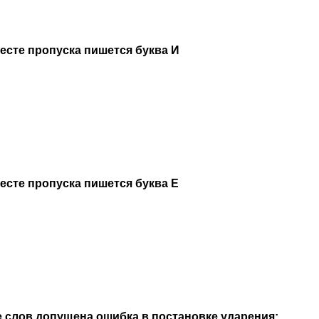
месте пропуска пишется буква И
месте пропуска пишется буква Е
 слов допущена ошибка в постановке ударения: