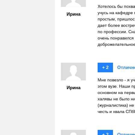
Хотелось бы похва
учусь на кафедре 
Ирина
простым, пришлось
дает более востре
по профессии. Сн
очень понравился 
доброжелательное
+ 2
Отличн
Мне повезло - я у
этом вузе. Наши 
Ирина
основном на первы
халявы не было ни
(журналистика) не
честь и хвала СПб
+ 2
Отличн