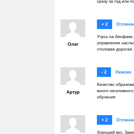
сразу за год или п
+ 2
Отличн
Учусь на биофаке,
управления наслыш
Олег
столовая дорогая, 
- 2
Ужасно
Качество образова
много негативног
Артур
обучения
+ 2
Отличн
Хороший вуз. Заме