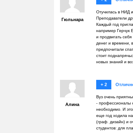
Отучилась в НИД и
Преподаватели др
Гюльнара
Каждый год пригла
например Герчук Е
и продвигать себя 
денег и времени, 
предпочитали спат
стоит поднапрячь
новыx знаний и во
+ 2
Отличн
Вуз очень приятны
- профессионалы с
Алина
необходимо. И это
еще год ходила на
(граф. дизайн) и 
студентов: для пл