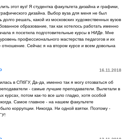
лить этот вуз! Я студентка факультета дизайна и графики,
графического дизайна. Выбор вуза для меня не был
 долго решать, какой из московских художественных вузов
бованное образование, так как хотелось работать именно
ачала я посетила подготовительные курсы в НИДе. Мне
уровень профессионального мастерства педагогов и их
 отношение. Сейчас я на втором курсе и всем довольна
о
16.11.2018
чилась в СПбГУ, Да-да, именно так я могу отозваться об
преподаватели - самые лучшие преподаватели. Вылетали в
х курсах, потом как-то все шло гладко, хотя особой
когда. Самое главное - на нашем факультете
 было коррупции. Никогда. Ни одной взятки. Поэтому -
ГУ!
о