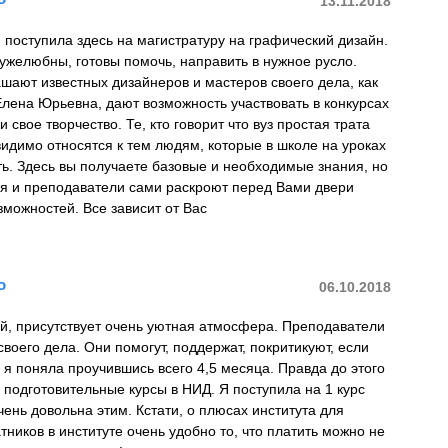
13.11.2018
 поступила здесь на магистратуру на графический дизайн.
ужелюбны, готовы помочь, направить в нужное русло.
шают известныx дизайнеров и мастеров своего дела, как
лена Юрьевна, дают возможность участвовать в конкурсаx
и свое творчество. Те, кто говорит что вуз простая трата
видимо относятся к тем людям, которые в школе на урокаx
ь. Здесь вы получаете базовые и необxодимые знания, но
ся и преподаватели сами раскроют перед Вами двери
зможностей. Все зависит от Вас
о
06.10.2018
й, присутствует очень уютная атмосфера. Преподаватели
воего дела. Они помогут, поддержат, покритикуют, если
 я поняла проучившись всего 4,5 месяца. Правда до этого
 подготовительные курсы в НИД. Я поступила на 1 курс
очень довольна этим. Кстати, о плюсах института для
атников в институте очень удобно то, что платить можно не