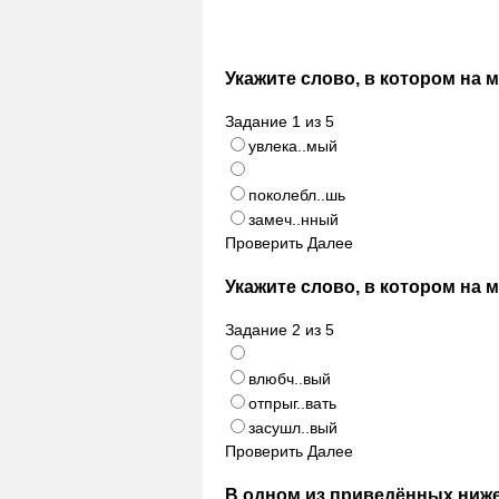
Укажите слово, в котором на 
Задание
1
из
5
увлека..мый
поколебл..шь
замеч..нный
Проверить
Далее
Укажите слово, в котором на 
Задание
2
из
5
влюбч..вый
отпрыг..вать
засушл..вый
Проверить
Далее
В одном из приведённых ниже