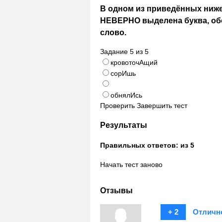
В одном из приведённых ниже
НЕВЕРНО выделена буква, об
слово.
Задание
5
из
5
кровоточАщий
сорИшь
обнялИсь
Проверить
Завершить тест
Результаты
Правильных ответов:
из 5
Начать тест заново
Отзывы
+ 2
Отличн