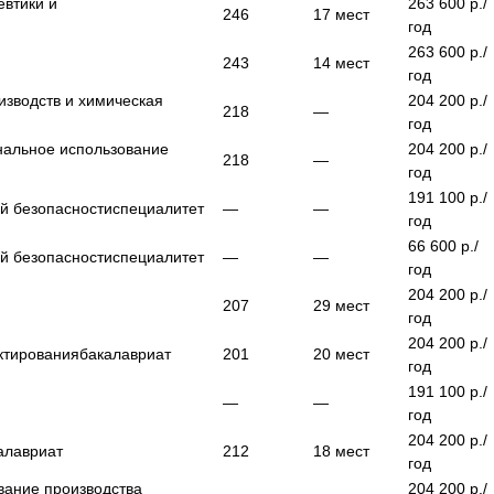
втики и
263 600
р./
246
17
мест
год
263 600
р./
243
14
мест
год
зводств и химическая
204 200
р./
218
—
год
нальное использование
204 200
р./
218
—
год
191 100
р./
й безопасности
специалитет
—
—
год
66 600
р./
й безопасности
специалитет
—
—
год
204 200
р./
207
29
мест
год
204 200
р./
ктирования
бакалавриат
201
20
мест
год
191 100
р./
—
—
год
204 200
р./
алавриат
212
18
мест
год
вание производства
204 200
р./