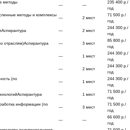
е методы
235 400
р./
—
—
год
сленные методы и комплексы
71 500
р./
—
2
мест
год
244 300
р./
я
Аспирантура
—
2
мест
год
85 800
р./
по отраслям)
Аспирантура
—
3
мест
год
244 300
р./
—
1
мест
год
244 300
р./
—
2
мест
год
ость (по
244 300
р./
—
1
мест
год
71 500
р./
хнологий
Аспирантура
—
1
мест
год
бработка информации (по
71 500
р./
—
3
мест
год
66 600
р./
—
—
год
изводства полупроводников,
71 500
р./