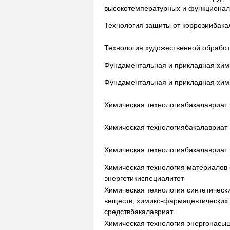
высокотемпературных и функциона
Технология защиты от коррозии
бака
Технология художественной обрабо
Фундаментальная и прикладная хи
Фундаментальная и прикладная хи
Химическая технология
бакалавриат
Химическая технология
бакалавриат
Химическая технология
бакалавриат
Химическая технология материалов
энергетики
специалитет
Химическая технология синтетическ
веществ, химико-фармацевтических 
средств
бакалавриат
Химическая технология энергонасы