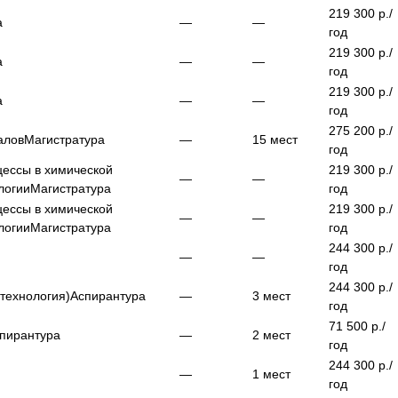
219 300
р./
а
—
—
год
219 300
р./
а
—
—
год
219 300
р./
а
—
—
год
275 200
р./
алов
Магистратура
—
15
мест
год
цессы в химической
219 300
р./
—
—
логии
Магистратура
год
цессы в химической
219 300
р./
—
—
логии
Магистратура
год
244 300
р./
—
—
год
244 300
р./
отехнология)
Аспирантура
—
3
мест
год
71 500
р./
пирантура
—
2
мест
год
244 300
р./
—
1
мест
год