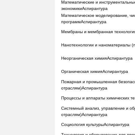
Математические и инструментальны
экономики
Аспирантура
Математическое моделирование, чи
программ
Аспирантура
Мембраны и мембранная технологи
Нанотехнологии и наноматериалы (
Неорганическая химия
Аспирантура
Органическая химия
Аспирантура
Пожарная и промышленная безопасн
отраслям)
Аспирантура
Процессы и аппараты химических те
Системный анализ, управление и о
отраслям)
Аспирантура
Социология культуры
Аспирантура
Технология и оборудование для про