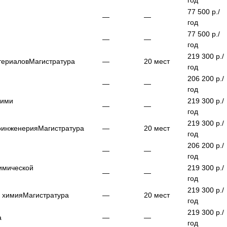
год
77 500
р./
—
—
год
77 500
р./
—
—
год
219 300
р./
териалов
Магистратура
—
20
мест
год
206 200
р./
—
—
год
кими
219 300
р./
—
—
год
219 300
р./
оинженерия
Магистратура
—
20
мест
год
206 200
р./
—
—
год
имической
219 300
р./
—
—
год
219 300
р./
я химия
Магистратура
—
20
мест
год
219 300
р./
а
—
—
год