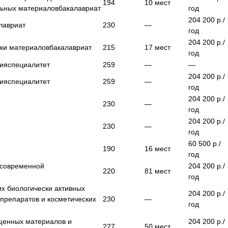
194
10
мест
льных материалов
бакалавриат
год
204 200
р./
лавриат
230
—
год
204 200
р./
тки материалов
бакалавриат
215
17
мест
год
мия
специалитет
259
—
—
204 200
р./
мия
специалитет
259
—
год
204 200
р./
230
—
год
204 200
р./
230
—
год
60 500
р./
190
16
мест
год
 современной
204 200
р./
220
81
мест
год
их биологически активных
204 200
р./
препаратов и косметических
230
—
год
щенных материалов и
204 200
р./
227
50
мест