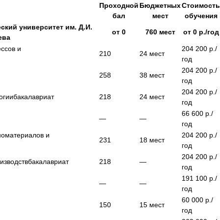
Проходной
Бюджетных
Стоимост
бал
мест
обучения
ский университет им. Д.И.
от
0
760
мест
от
0
р./год
ева
ессов и
204 200
р./
210
24
мест
год
204 200
р./
258
38
мест
год
204 200
р./
огии
бакалавриат
218
24
мест
год
66 600
р./
—
—
год
номатериалов и
204 200
р./
231
18
мест
год
204 200
р./
изводств
бакалавриат
218
—
год
191 100
р./
—
—
год
60 000
р./
150
15
мест
год