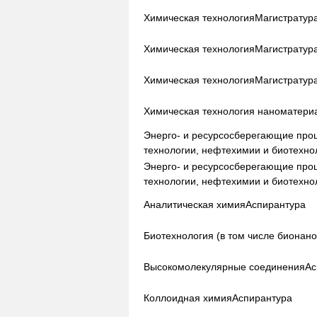
Химическая технология
Магистратур
Химическая технология
Магистратур
Химическая технология
Магистратур
Химическая технология наноматери
Энерго- и ресурсосберегающие про
технологии, нефтехимии и биотехно
Энерго- и ресурсосберегающие про
технологии, нефтехимии и биотехно
Аналитическая химия
Аспирантура
Биотехнология (в том числе бионан
Высокомолекулярные соединения
Ас
Коллоидная химия
Аспирантура