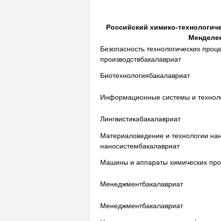
Российский химико-технологиче
Менделе
Безопасность технологических проц
производств
бакалавриат
Биотехнология
бакалавриат
Информационные системы и технол
Лингвистика
бакалавриат
Материаловедение и технологии на
наносистем
бакалавриат
Машины и аппараты химических про
Менеджмент
бакалавриат
Менеджмент
бакалавриат