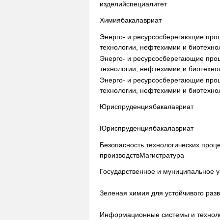
изделий
специалитет
Химия
бакалавриат
Энерго- и ресурсосберегающие про
технологии, нефтехимии и биотехно
Энерго- и ресурсосберегающие про
технологии, нефтехимии и биотехно
Энерго- и ресурсосберегающие про
технологии, нефтехимии и биотехно
Юриспруденция
бакалавриат
Юриспруденция
бакалавриат
Безопасность технологических проц
производств
Магистратура
Государственное и муниципальное 
Зеленая химия для устойчивого раз
Информационные системы и технол