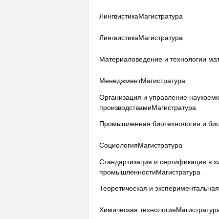
Лингвистика
Магистратура
Лингвистика
Магистратура
Материаловедение и технологии ма
Менеджмент
Магистратура
Организация и управление наукоем
производствами
Магистратура
Промышленная биотехнология и би
Социология
Магистратура
Стандартизация и сертификация в х
промышленности
Магистратура
Теоретическая и экспериментальна
Химическая технология
Магистратур