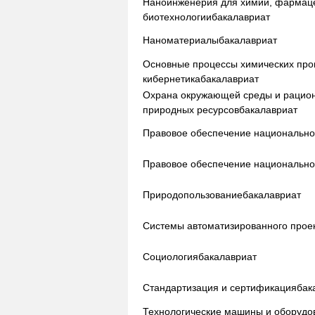
Наноинженерия для химии, фармаце
биотехнологии
бакалавриат
Наноматериалы
бакалавриат
Основные процессы химических прои
кибернетика
бакалавриат
Охрана окружающей среды и рацио
природных ресурсов
бакалавриат
Правовое обеспечение национально
Правовое обеспечение национально
Природопользование
бакалавриат
Системы автоматизированного прое
Социология
бакалавриат
Стандартизация и сертификация
бак
Технологические машины и оборудо