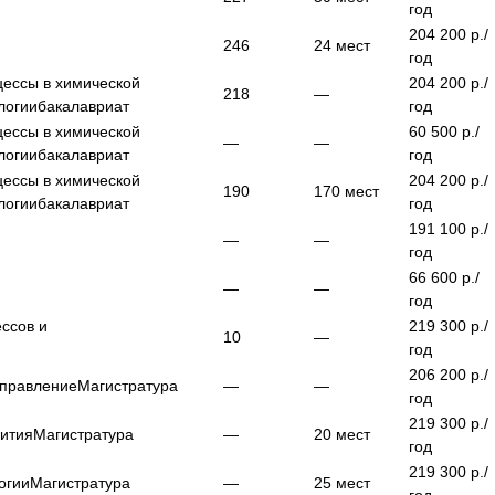
год
204 200
р./
246
24
мест
год
цессы в химической
204 200
р./
218
—
логии
бакалавриат
год
цессы в химической
60 500
р./
—
—
логии
бакалавриат
год
цессы в химической
204 200
р./
190
170
мест
логии
бакалавриат
год
191 100
р./
—
—
год
66 600
р./
—
—
год
ессов и
219 300
р./
10
—
год
206 200
р./
управление
Магистратура
—
—
год
219 300
р./
вития
Магистратура
—
20
мест
год
219 300
р./
огии
Магистратура
—
25
мест