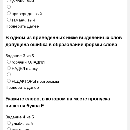
уклонч..вый
привередл..вый
заманч..вый
Проверить
Далее
В одном из приведённых ниже выделенных слов
допущена ошибка в образовании формы слова
Задание
3
из
5
горячий ОЛАДИЙ
НАДЕЛ шапку
РЕДАКТОРЫ программы
Проверить
Далее
Укажите слово, в котором на месте пропуска
пишется буква Е
Задание
4
из
5
улыбч..вый
плать..це