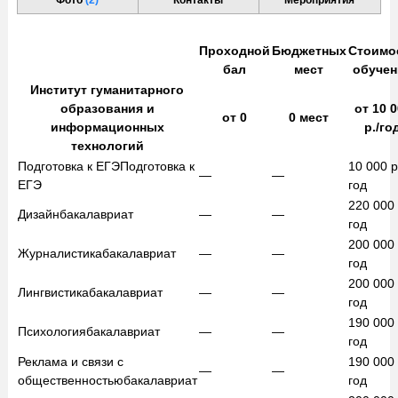
Проходной
Бюджетных
Стоимо
бал
мест
обучен
Институт гуманитарного
образования и
от
10 0
от
0
0
мест
информационных
р./го
технологий
Подготовка к ЕГЭ
Подготовка к
10 000
р
—
—
ЕГЭ
год
220 000
Дизайн
бакалавриат
—
—
год
200 000
Журналистика
бакалавриат
—
—
год
200 000
Лингвистика
бакалавриат
—
—
год
190 000
Психология
бакалавриат
—
—
год
Реклама и связи с
190 000
—
—
общественностью
бакалавриат
год