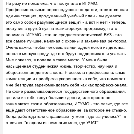
Ни разу не пожалела, что поступила в ИГУМО.
Профессиональные неравнодушные педагоги, ответственная
администрация, продуманный учебный план - вы думаете,
это само собой разумеющиеся вещи? - а вот и нет! - теперь,
поступив в другой вуз на магистерскую программу, я это
понимаю. ИГУМО - это не среднестатистический ВУЗ - это
все самое лучшее, начиная с охраны и заканчивая ректором.
Очень важно, чтобы человек, выйдя одной ногой из детства,
попал в мягкую среду, где его будут поддерживать и уважать.
Мне повезло, я попала в такое место. У меня была
насыщенная студенческая жизнь, творчество, научная и
общественная деятельность. Я освоила профессиональные
компетенции и приобрела уверенность в себе, что помогает
мне без труда зарекомендовать себя как как профессионала.
На фоне разваливающегося государственного образования,
где или из тебя тянут большие деньги, или просто не
занимаются твоим образованием, ИГУМО - это оазис, где все
ещё дают ответственное образование, за которое не стыдно.
Когда работодатели спрашивают у меня:"где вы учились?"- я
отвечаю: "в одном из немногих мест, где УЧАТ".