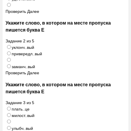
Проверить
Далее
Укажите слово, в котором на месте пропуска
пишется буква Е
Задание
2
из
5
уклонч..вый
привередл..вый
заманч..вый
Проверить
Далее
Укажите слово, в котором на месте пропуска
пишется буква Е
Задание
3
из
5
плать..це
милост..вый
улыбч..вый