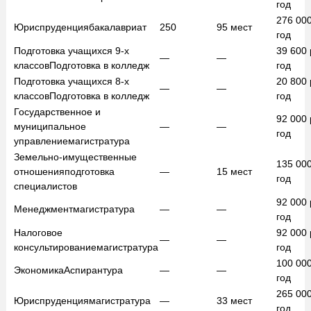
год
276 00
Юриспруденция
бакалавриат
250
95
мест
год
Подготовка учащихся 9-х
39 600
—
—
классов
Подготовка в колледж
год
Подготовка учащихся 8-х
20 800
—
—
классов
Подготовка в колледж
год
Государственное и
92 000
муниципальное
—
—
год
управление
магистратура
Земельно-имущественные
135 00
отношения
подготовка
—
15
мест
год
специалистов
92 000
Менеджмент
магистратура
—
—
год
Налоговое
92 000
—
—
консультирование
магистратура
год
100 00
Экономика
Аспирантура
—
—
год
265 00
Юриспруденция
магистратура
—
33
мест
год