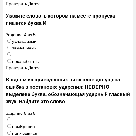
Проверить
Далее
Укажите слово, в котором на месте пропуска
пишется буква И
Задание
4
из
5
увлека..мый
замеч..нный
поколебл..шь
Проверить
Далее
В одном из приведённых ниже слов допущена
ошибка в постановке ударения: НЕВЕРНО
выделена буква, обозначающая ударный гласный
звук. Найдите это слово
Задание
5
из
5
намЕрение
нанЯвшийся