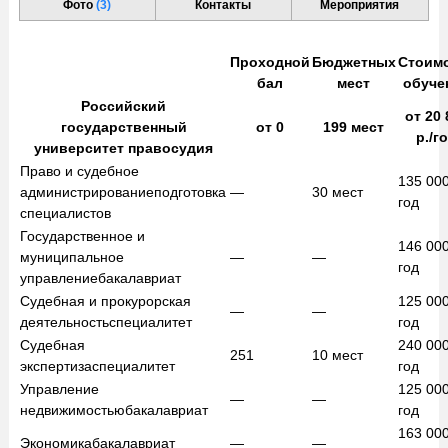
Фото
(3)
Контакты
Мероприятия
Проходной
Бюджетных
Стоим
бал
мест
обуче
Российский
от
20 
государственный
от
0
199
мест
р./г
университет правосудия
Право и судебное
135 00
администрирование
подготовка
—
30
мест
год
специалистов
Государственное и
146 00
муниципальное
—
—
год
управление
бакалавриат
Судебная и прокурорская
125 00
—
—
деятельность
специалитет
год
Судебная
240 00
251
10
мест
экспертиза
специалитет
год
Управление
125 00
—
—
недвижимостью
бакалавриат
год
163 00
Экономика
бакалавриат
—
—