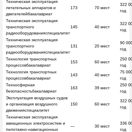
Техническая эксплуатация
322 0
летательных аппаратов и
173
70
мест
год
двигателей
бакалавриат
Техническая эксплуатация
322 0
транспортного
145
40
мест
год
радиооборудования
специалитет
Техническая эксплуатация
90 00
транспортного
131
20
мест
год
радиооборудования
специалитет
Технология транспортных
250 0
153
60
мест
процессов
бакалавриат
год
Технология транспортных
75 00
143
40
мест
процессов
бакалавриат
год
Техносферная
250 0
163
39
мест
безопасность
бакалавриат
год
Эксплуатация воздушных судов
322 0
и организация воздушного
150
60
мест
год
движения
специалитет
Техническая эксплуатация
авиационных электросистем и
336 0
—
30
мест
пилотажно-навигационных
год