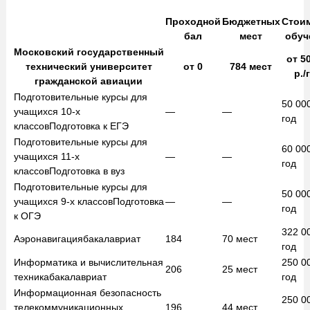
Проходной
Бюджетных
Стои
бал
мест
обуч
Московский государственный
от
50
технический университет
от
0
784
мест
р./
гражданской авиации
Подготовительные курсы для
50 00
учащихся 10-х
—
—
год
классов
Подготовка к ЕГЭ
Подготовительные курсы для
60 00
учащихся 11-х
—
—
год
классов
Подготовка в вуз
Подготовительные курсы для
50 00
учащихся 9-х классов
Подготовка
—
—
год
к ОГЭ
322 0
Аэронавигация
бакалавриат
184
70
мест
год
Информатика и вычислительная
250 0
206
25
мест
техника
бакалавриат
год
Информационная безопасность
250 0
телекоммуникационных
196
44
мест