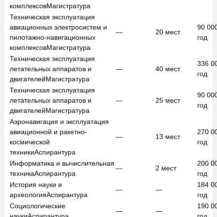
комплексов
Магистратура
Техническая эксплуатация
авиационных электросистем и
90 00
—
20
мест
пилотажно-навигационных
год
комплексов
Магистратура
Техническая эксплуатация
336 0
летательных аппаратов и
—
40
мест
год
двигателей
Магистратура
Техническая эксплуатация
90 00
летательных аппаратов и
—
25
мест
год
двигателей
Магистратура
Аэронавигация и эксплуатация
авиационной и ракетно-
270 0
—
13
мест
космической
год
техники
Аспирантура
Информатика и вычислительная
200 0
—
2
мест
техника
Аспирантура
год
История науки и
184 0
—
—
археология
Аспирантура
год
Социологические
190 0
—
—
науки
Аспирантура
год