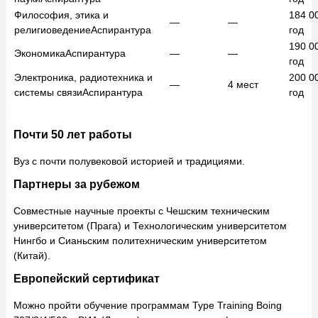
Философия, этика и
184 0
—
—
религиоведение
Аспирантура
год
190 0
Экономика
Аспирантура
—
—
год
Электроника, радиотехника и
200 0
—
4
мест
системы связи
Аспирантура
год
Почти 50 лет работы
Вуз с почти полувековой историей и традициями.
Партнеры за рубежом
Совместные научные проекты с Чешским техническим
университетом (Прага) и Технологическим университетом
Нингбо и Сианьским политехническим университетом
(Китай).
Европейский сертификат
Можно пройти обучение программам Type Training Boing