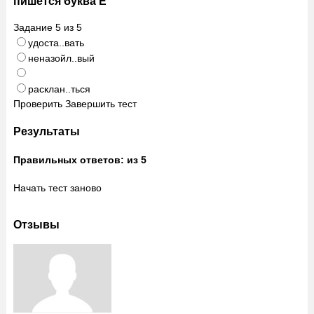
пишется буква Е
Задание
5
из
5
удоста..вать
неназойл..вый
расклан..ться
Проверить
Завершить тест
Результаты
Правильных ответов:
из 5
Начать тест заново
Отзывы