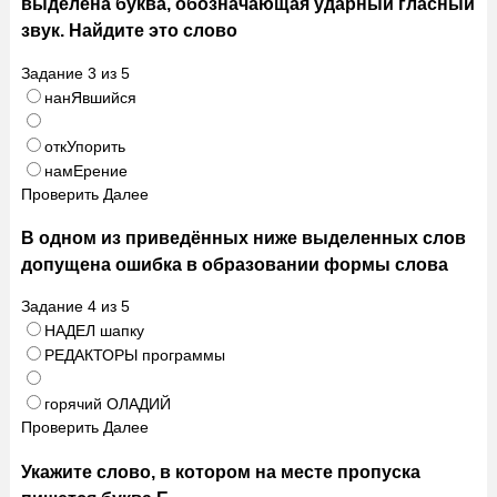
выделена буква, обозначающая ударный гласный
звук. Найдите это слово
Задание
3
из
5
нанЯвшийся
откУпорить
намЕрение
Проверить
Далее
В одном из приведённых ниже выделенных слов
допущена ошибка в образовании формы слова
Задание
4
из
5
НАДЕЛ шапку
РЕДАКТОРЫ программы
горячий ОЛАДИЙ
Проверить
Далее
Укажите слово, в котором на месте пропуска