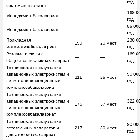
год
систем
специалитет
169 0
Менеджмент
бакалавриат
—
—
год
55 00
Менеджмент
бакалавриат
—
—
год
Прикладная
230 0
199
20
мест
математика
бакалавриат
год
Реклама и связи с
169 0
—
—
общественностью
бакалавриат
год
Техническая эксплуатация
авиационных электросистем и
90 00
211
25
мест
пилотажнонавигационных
год
комплексов
бакалавриат
Техническая эксплуатация
авиационных электросистем и
322 0
175
57
мест
пилотажнонавигационных
год
комплексов
бакалавриат
Техническая эксплуатация
90 00
летательных аппаратов и
217
80
мест
год
двигателей
бакалавриат