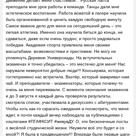
движение делает меня счастливой... Русская лапта
преподала мне урок работы в команде. Танцы дали мне
эстетическое воспитание. Работа вожатой в лагере научила
быть организованной и ценить каждую свободную минуту.
Самое важное дело для меня на сегодняшний день – это
легкая атлетика. Именно она научила биться до конца, не
сдаваться, даже если очень трудно, и просто радоваться
победам. Академия спорта привлекла меня своими
масштабами, возможностями и престижем. Не могу не
упомянуть Деревню Универсиады. На вступительных
экзаменах я точно убедилась – это местечко для меня! Нас
окружали невероятно добрые люди!!! Консьержка, которая
гостеприимно нас встретила. Вахтёр, который заваривал нам
чай. И преподаватели - экзаменаторы, которые почему-то
очень за меня переживали. С момента окончания экзаменов
и до 3 августа я каждый день проверяла результаты,
смотрела списки, участвовала в дискуссиях с абитуриентами.
Чтобы хоть как-то скрасить ожидания и посмотреть, что меня
ждет, я почти каждый вечер наблюдала за публикациями с
хэштегами #ПГАФКСИТ #живувДУ. О, эти бесконечные посты
о весёлой студенческой жизни. Неужели всё это будет и со
мной?! Я была в предвкушении!!! Впереди были первые шаги