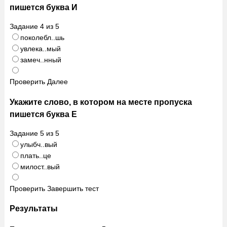
пишется буква И
Задание
4
из
5
поколебл..шь
увлека..мый
замеч..нный
Проверить
Далее
Укажите слово, в котором на месте пропуска
пишется буква Е
Задание
5
из
5
улыбч..вый
плать..це
милост..вый
Проверить
Завершить тест
Результаты