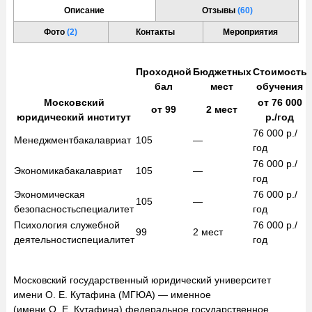
Описание
Отзывы
(60)
Фото
(2)
Контакты
Мероприятия
Проходной
Бюджетных
Стоимость
бал
мест
обучения
Московский
от
76 000
от
99
2
мест
юридический институт
р./год
76 000
р./
Менеджмент
бакалавриат
105
—
год
76 000
р./
Экономика
бакалавриат
105
—
год
Экономическая
76 000
р./
105
—
безопасность
специалитет
год
Психология служебной
76 000
р./
99
2
мест
деятельности
специалитет
год
Московский государственный юридический университет
имени О. Е. Кутафина (МГЮА) — именное
(имени О. Е. Кутафина) федеральное государственное