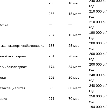
248 000
р./
263
10
мест
год
210 000
р./
266
15
мест
год
210 000
р./
вриат
—
—
год
190 000
р./
257
16
мест
год
200 000
р./
ская экспертиза
бакалавриат
183
25
мест
год
200 000
р./
ника
бакалавриат
201
78
мест
год
200 000
р./
огии
бакалавриат
174
54
мест
год
248 000
р./
риат
202
20
мест
год
248 000
р./
тва
специалитет
300
30
мест
год
258 000
р./
вриат
271
70
мест
год
194 000
р./