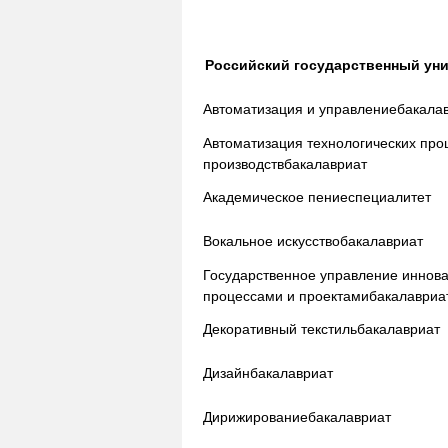
Российский государственный уни
Автоматизация и управление
бакала
Автоматизация технологических про
производств
бакалавриат
Академическое пение
специалитет
Вокальное искусство
бакалавриат
Государственное управление иннов
процессами и проектами
бакалавриа
Декоративный текстиль
бакалавриат
Дизайн
бакалавриат
Дирижирование
бакалавриат