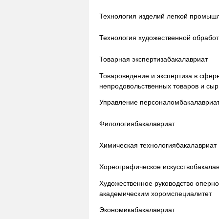
Технология изделий легкой промыш
Технология художественной обрабо
Товарная экспертиза
бакалавриат
Товароведение и экспертиза в сфер
непродовольственных товаров и сыр
Управление персоналом
бакалавриа
Филология
бакалавриат
Химическая технология
бакалавриат
Хореографическое искусство
бакала
Художественное руководство оперн
академическим хором
специалитет
Экономика
бакалавриат