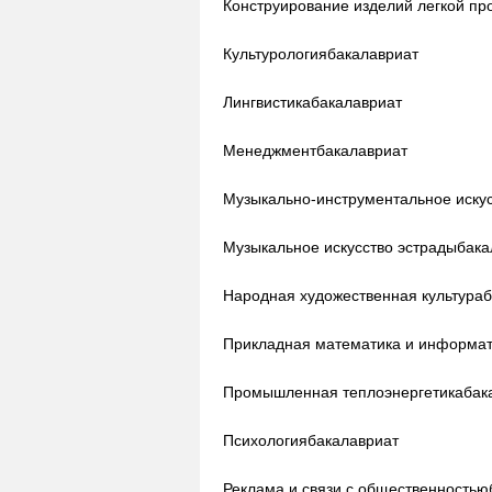
Конструирование изделий легкой п
Культурология
бакалавриат
Лингвистика
бакалавриат
Менеджмент
бакалавриат
Музыкально-инструментальное иску
Музыкальное искусство эстрады
бака
Народная художественная культура
б
Прикладная математика и информа
Промышленная теплоэнергетика
бак
Психология
бакалавриат
Реклама и связи с общественностью