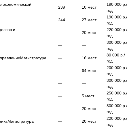
е экономической
190 000
р./
239
10
мест
год
190 000
р./
244
27
мест
год
цессов и
220 000
р./
—
20
мест
год
300 000
р./
—
—
год
80 000
р./
управление
Магистратура
—
16
мест
год
200 000
р./
—
64
мест
год
300 000
р./
—
—
год
250 000
р./
—
5
мест
год
300 000
р./
—
20
мест
год
220 000
р./
ника
Магистратура
—
20
мест
год