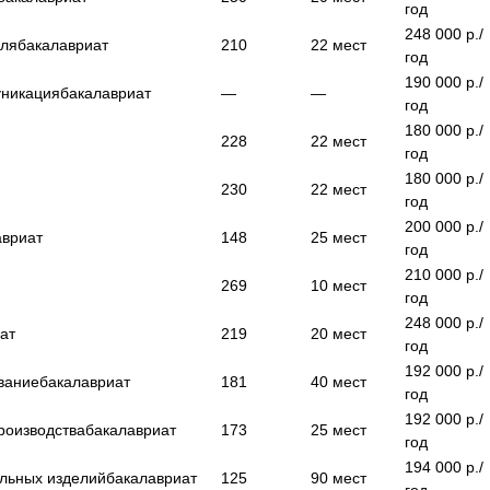
год
248 000
р./
иля
бакалавриат
210
22
мест
год
190 000
р./
уникация
бакалавриат
—
—
год
180 000
р./
228
22
мест
год
180 000
р./
230
22
мест
год
200 000
р./
авриат
148
25
мест
год
210 000
р./
269
10
мест
год
248 000
р./
ат
219
20
мест
год
192 000
р./
вание
бакалавриат
181
40
мест
год
192 000
р./
роизводства
бакалавриат
173
25
мест
год
194 000
р./
ильных изделий
бакалавриат
125
90
мест