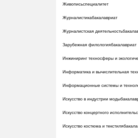
Живопись
специалитет
Журналистика
бакалавриат
Журналистская деятельность
бакала
Зарубежная филология
бакалавриат
Инжиниринг техносферы и экологиче
Информатика и вычислительная тех
Информационные системы и технол
Искусство в индустрии моды
бакалав
Искусство концертного исполнительс
Искусство костюма и текстиля
бакала