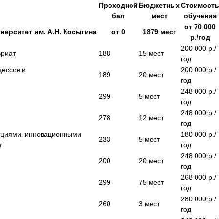
Проходной
Бюджетных
Стоимост
бал
мест
обучения
от
70 000
верситет им. А.Н. Косыгина
от
0
1879
мест
р./год
200 000
р./
вриат
188
15
мест
год
цессов и
200 000
р./
189
20
мест
год
248 000
р./
299
5
мест
год
248 000
р./
278
12
мест
год
ациями, инновационными
180 000
р./
233
5
мест
т
год
248 000
р./
200
20
мест
год
268 000
р./
299
75
мест
год
280 000
р./
260
3
мест
год