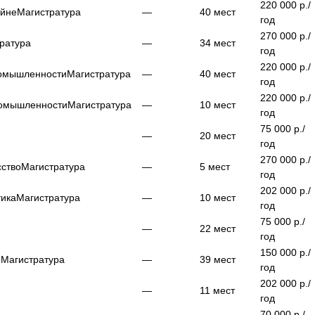
220 000
р./
айне
Магистратура
—
40
мест
год
270 000
р./
ратура
—
34
мест
год
220 000
р./
ромышленности
Магистратура
—
40
мест
год
220 000
р./
ромышленности
Магистратура
—
10
мест
год
75 000
р./
—
20
мест
год
270 000
р./
сство
Магистратура
—
5
мест
год
202 000
р./
тика
Магистратура
—
10
мест
год
75 000
р./
—
22
мест
год
150 000
р./
ю
Магистратура
—
39
мест
год
202 000
р./
—
11
мест
год
70 000
р./