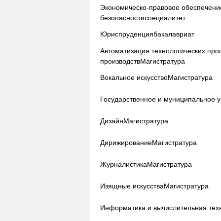
Экономическо-правовое обеспечени
безопасности
специалитет
Юриспруденция
бакалавриат
Автоматизация технологических про
производств
Магистратура
Вокальное искусство
Магистратура
Государственное и муниципальное 
Дизайн
Магистратура
Дирижирование
Магистратура
Журналистика
Магистратура
Изящные искусства
Магистратура
Информатика и вычислительная тех