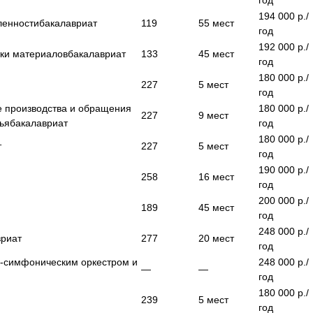
год
194 000
р./
ленности
бакалавриат
119
55
мест
год
192 000
р./
тки материалов
бакалавриат
133
45
мест
год
180 000
р./
227
5
мест
год
е производства и обращения
180 000
р./
227
9
мест
ья
бакалавриат
год
180 000
р./
т
227
5
мест
год
190 000
р./
258
16
мест
год
200 000
р./
189
45
мест
год
248 000
р./
вриат
277
20
мест
год
о-симфоническим оркестром и
248 000
р./
—
—
год
180 000
р./
239
5
мест
год