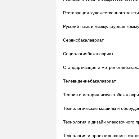
Реставрация художественного текст
Русский язык и межкультурная комм
Сервис
бакалавриат
Социология
бакалавриат
Стандартизация и метрология
бакал
Телевидение
бакалавриат
Теория и история искусств
бакалаври
Технологические машины и оборудо
Технология и дизайн упаковочного п
Технология и проектирование текст