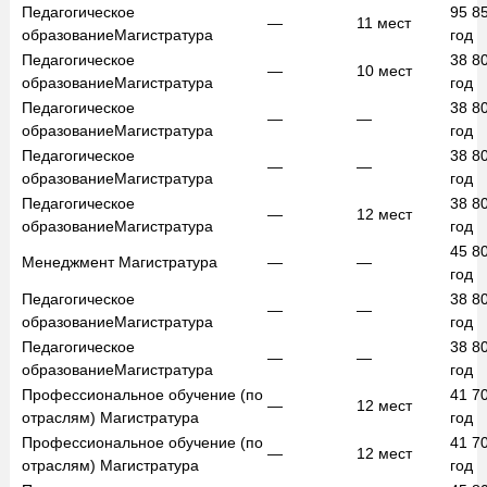
Педагогическое
95 8
—
11
мест
образование
Магистратура
год
Педагогическое
38 8
—
10
мест
образование
Магистратура
год
Педагогическое
38 8
—
—
образование
Магистратура
год
Педагогическое
38 8
—
—
образование
Магистратура
год
Педагогическое
38 8
—
12
мест
образование
Магистратура
год
45 8
Менеджмент
Магистратура
—
—
год
Педагогическое
38 8
—
—
образование
Магистратура
год
Педагогическое
38 8
—
—
образование
Магистратура
год
Профессиональное обучение (по
41 7
—
12
мест
отраслям)
Магистратура
год
Профессиональное обучение (по
41 7
—
12
мест
отраслям)
Магистратура
год