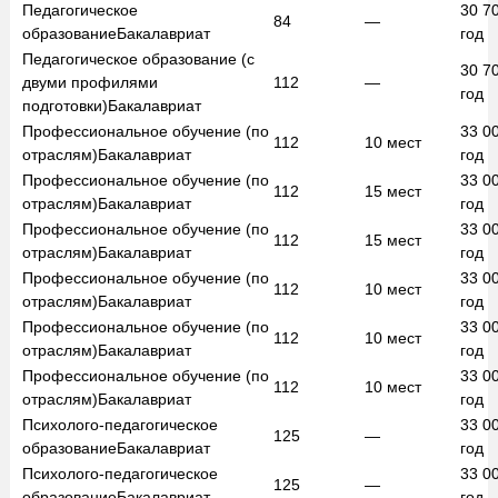
Педагогическое
30 7
84
—
образование
Бакалавриат
год
Педагогическое образование (с
30 7
двуми профилями
112
—
год
подготовки)
Бакалавриат
Профессиональное обучение (по
33 0
112
10
мест
отраслям)
Бакалавриат
год
Профессиональное обучение (по
33 0
112
15
мест
отраслям)
Бакалавриат
год
Профессиональное обучение (по
33 0
112
15
мест
отраслям)
Бакалавриат
год
Профессиональное обучение (по
33 0
112
10
мест
отраслям)
Бакалавриат
год
Профессиональное обучение (по
33 0
112
10
мест
отраслям)
Бакалавриат
год
Профессиональное обучение (по
33 0
112
10
мест
отраслям)
Бакалавриат
год
Психолого-педагогическое
33 0
125
—
образование
Бакалавриат
год
Психолого-педагогическое
33 0
125
—
образование
Бакалавриат
год