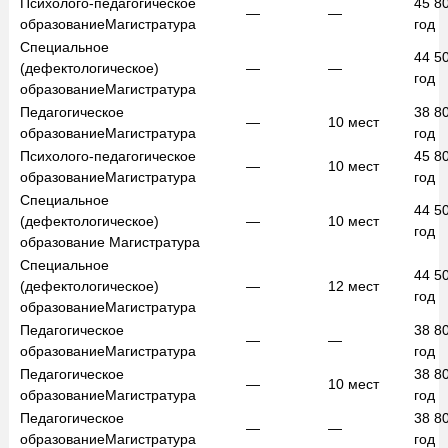
Психолого-педагогическое
45 8
—
—
образование
Магистратура
год
Специальное
44 5
(дефектологическое)
—
—
год
образование
Магистратура
Педагогическое
38 8
—
10
мест
образование
Магистратура
год
Психолого-педагогическое
45 8
—
10
мест
образование
Магистратура
год
Специальное
44 5
(дефектологическое)
—
10
мест
год
образование
Магистратура
Специальное
44 5
(дефектологическое)
—
12
мест
год
образование
Магистратура
Педагогическое
38 8
—
—
образование
Магистратура
год
Педагогическое
38 8
—
10
мест
образование
Магистратура
год
Педагогическое
38 8
—
—
образование
Магистратура
год