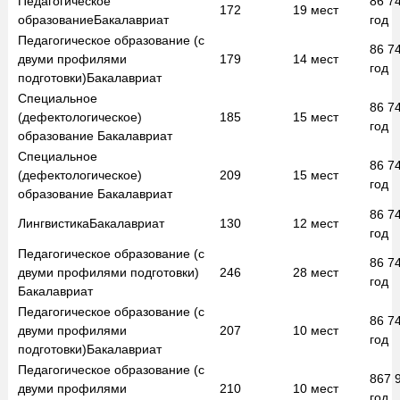
Педагогическое
86 7
172
19
мест
образование
Бакалавриат
год
Педагогическое образование (с
86 7
двуми профилями
179
14
мест
год
подготовки)
Бакалавриат
Специальное
86 7
(дефектологическое)
185
15
мест
год
образование
Бакалавриат
Специальное
86 7
(дефектологическое)
209
15
мест
год
образование
Бакалавриат
86 7
Лингвистика
Бакалавриат
130
12
мест
год
Педагогическое образование (с
86 7
двуми профилями подготовки)
246
28
мест
год
Бакалавриат
Педагогическое образование (с
86 7
двуми профилями
207
10
мест
год
подготовки)
Бакалавриат
Педагогическое образование (с
867 
двуми профилями
210
10
мест
год