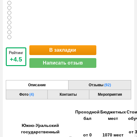
В закладки
Рейтинг
+4.5
Написать отзыв
Описание
Отзывы
(92)
Фото
(4)
Контакты
Мероприятия
Проходной
Бюджетных
Сто
бал
мест
обу
Южно-Уральский
государственный
от
3
от
0
1070
мест