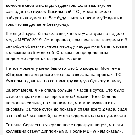
доносить свои мысли до студентов. Если ваш вкус не
совпадает со вкусом Васильевой Т.С., можете смело
забирать документы. Вас будут тыкать носом и убеждать в
том, что вы делаете безвкусицу.
В конце 3 курса было сказано, что мы участвуем на неделе
моды MBFW 2019. Лето прошло, нам ничего не говорили и 3
сентября объявили, через месяц у нас должны быть готовые
коллекции из 5 моделей. С таким неопределенным
педагогом сделать это крайне сложно.
На тот момент у меня было готово 1,5 модели. Моя тема
«Загрязнение мирового океана» завязана на принтах. Т.С.
буквально двигала по сантиметру каждую бутылку и вилку.
За этот месяц я не спала больше 4 часов в сутки. Это было
самое отвратительное время моей жизни. Тело болело
настолько сильно, но я понимала, что мне нужно шить,
рисовать. За трое суток до показа я спала всего 2 часа, сидя
за швейной машинкой, не могла сдержать слез от усталости.
Татьяна Сергеевна уверила нас с одногруппницей, что эти
коллекции станут дипломными. После MBFW нам сказали,