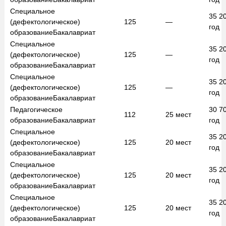
Специальное
35 2
(дефектологическое)
125
—
год
образование
Бакалавриат
Специальное
35 2
(дефектологическое)
125
—
год
образование
Бакалавриат
Специальное
35 2
(дефектологическое)
125
—
год
образование
Бакалавриат
Педагогическое
30 7
112
25
мест
образование
Бакалавриат
год
Специальное
35 2
(дефектологическое)
125
20
мест
год
образование
Бакалавриат
Специальное
35 2
(дефектологическое)
125
20
мест
год
образование
Бакалавриат
Специальное
35 2
(дефектологическое)
125
20
мест
год
образование
Бакалавриат