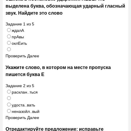
выделена буква, обозначающая ударный гласный
звук. Найдите это слово
Задание
1
из
5
ждалА
прАвы
оклЕить
Проверить
Далее
Укажите слово, в котором на месте пропуска
пишется буква Е
Задание
2
из
5
расклан..ться
удоста..вать
неназойл..вый
Проверить
Далее
Отредактируйте предложение: исправьте