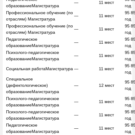
—
11
мест
образование
Магистратура
год
Профессиональное обучение (по
95 8
—
11
мест
отраслям)
Магистратура
год
Профессиональное обучение (по
95 8
—
11
мест
отраслям)
Магистратура
год
Педагогическое
95 8
—
11
мест
образование
Магистратура
год
Психолого-педагогическое
95 8
—
11
мест
образование
Магистратура
год
95 8
Социальная работа
Магистратура
—
11
мест
год
Специальное
95 8
(дефектологическое)
—
12
мест
год
образование
Магистратура
Психолого-педагогическое
95 8
—
11
мест
образование
Магистратура
год
Психолого-педагогическое
95 8
—
11
мест
образование
Магистратура
год
Педагогическое
95 8
—
11
мест
образование
Магистратура
год