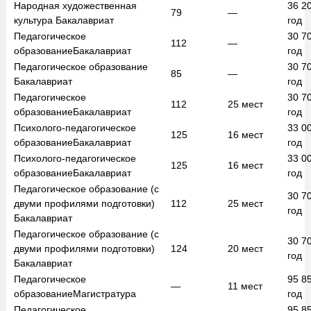
Народная художественная
36 2
79
—
культура
Бакалавриат
год
Педагогическое
30 7
112
—
образование
Бакалавриат
год
Педагогическое образование
30 7
85
—
Бакалавриат
год
Педагогическое
30 7
112
25
мест
образование
Бакалавриат
год
Психолого-педагогическое
33 0
125
16
мест
образование
Бакалавриат
год
Психолого-педагогическое
33 0
125
16
мест
образование
Бакалавриат
год
Педагогическое образование (с
30 7
двуми профилями подготовки)
112
25
мест
год
Бакалавриат
Педагогическое образование (с
30 7
двуми профилями подготовки)
124
20
мест
год
Бакалавриат
Педагогическое
95 8
—
11
мест
образование
Магистратура
год
Педагогическое
95 8