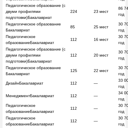
Педагогическое образование (с
86 7
двуми профилями
224
23
мест
год
подготовки)
Бакалавриат
Педагогическое образование
30 7
85
25
мест
Бакалавриат
год
Педагогическое
30 7
112
16
мест
образование
Бакалавриат
год
Педагогическое образование (с
30 7
двуми профилями
112
20
мест
год
подготовки)
Бакалавриат
Педагогическое образование
30 7
125
22
мест
Бакалавриат
год
33 0
Дизайн
Бакалавриат
112
—
год
34 0
Менеджмент
Бакалавриат
112
—
год
Педагогическое
30 7
112
—
образование
Бакалавриат
год
Педагогическое
30 7
112
—
образование
Бакалавриат
год