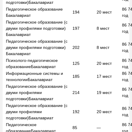
подготовки)
Бакалавриат
Педагогическое образование
86 7
194
20
мест
Бакалавриат
год
Педагогическое образование (с
86 7
двуми профилями подготовки)
197
8
мест
год
Бакалавриат
Педагогическое образование (с
86 7
двуми профилями подготовки)
202
8
мест
год
Бакалавриат
Психолого-педагогическое
86 7
125
20
мест
образование
Бакалавриат
год
Информационные системы и
86 7
185
17
мест
технологии
Бакалавриат
год
Педагогическое образование (с
86 7
двуми профилями
214
19
мест
год
подготовки)
Бакалавриат
Педагогическое образование (с
86 7
двуми профилями
192
20
мест
год
подготовки)
Бакалавриат
Педагогическое
86 7
85
—
образование
Бакалавриат
год