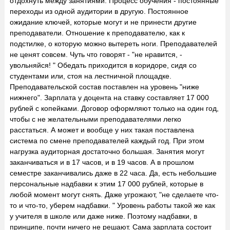
отдохнуть между занятиями. Процесс обучения - постоянные
переходы из одной аудитории в другую. Постоянное
ожидание ключей, которые могут и не принести другие
преподаватели. Отношение к преподавателю, как к
подстилке, о которую можно вытереть ноги. Преподавателей
не ценят совсем. Чуть что говорят - "не нравится, -
увольняйся! " Обедать приходится в коридоре, сидя со
студентами или, стоя на лестничной площадке.
Преподавательской состав поставлен на уровень "ниже
нижнего". Зарплата у доцента на ставку составляет 17 000
рублей с копейками. Договор оформляют только на один год,
чтобы с не желательными преподавателями легко
расстаться. А может и вообще у них такая поставлена
система по смене преподавателей каждый год. При этом
нагрузка аудиторная достаточно большая. Занятия могут
заканчиваться и в 17 часов, и в 19 часов. А в прошлом
семестре заканчивались даже в 22 часа. Да, есть небольшие
персональные надбавки к этим 17 000 рублей, которые в
любой момент могут снять. Даже угрожают, "не сделаете что-
то и что-то, уберем надбавки. " Уровень работы такой же как
у учителя в школе или даже ниже. Поэтому надбавки, в
принципе, почти ничего не решают. Сама зарплата состоит