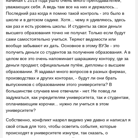
начиная с 2015 года ушло очень много преподавателей,
уважающих себя. А ведь там все на них и держалось…
Последний раз когда я помню такой контроль - это было в
школе и в детском садике. Хотя... чему я удивляюсь, здесь
как раз и есть уровень школы. И студенты за свои деньги
высшего образования точно не получат. Только если будут
сами самостоятельно учиться. Теряют ведомости или
вообще забывают их дать. Основное в этому ВУЗе - это
получить деньги со студентов за получение образования. А в
целом все это очень напоминает шарашкину контору, где за
деньги продают, официальным путём, дипломы о высшем
образовании. Я задавал много вопросов в разных фирмах,
производствах и других конторах, - будут ли они брать
выпускников с образованием этого университета? В
большинстве случаев мне отвечали - нет. Не повод ли
задуматься, как учредителям университета, так и студентам,
оплачивающим корочки... нужно ли учиться в этом
университете?
Собственно, конфликт назрел видимо уже давно и написал я
свой отзыв для того, чтобы осветить события, которые
происходят в университете изнутри, так сказать, о