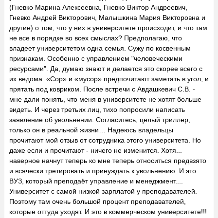
(Гневко Марина Алексеевна, Гневко Виктор Андреевич,
Гневко Андрей Викторович, Малышкина Мария Викторовна и
другие) о том, что у них в университете происходит, и что там
не все в порядке во всех смыслах? Предполагаю, что
владеет университетом одна семья. Сужу по косвенным
признакам. Особенно с управлением "человеческими
ресурсами". Да, думаю знают и делается это скорее всего с
их ведома. «Сор» и «мусор» предпочитают заметать в угол, и
прятать под ковриком. После встречи с Авдашкевич С.В. -
мне дали понять, что меня в университете не хотят больше
видеть. И через третьих лиц, тихо попросили написать
заявление об увольнении. Согласитесь, целый триллер,
только он в реальной жизни… Надеюсь владельцы
прочитают мой отзыв от сотрудника этого университета. Но
даже если и прочитают - ничего не изменится. Хотя...
наверное начнут теперь ко мне теперь относиться предвзято
и всячески третировать и принуждать к увольнению. И это
ВУЗ, который преподаёт управление и менеджмент....
Университет с самой низкой зарплатой у преподавателей.
Поэтому там очень большой процент преподавателей,
которые оттуда уходят. И это в коммерческом университете!!!