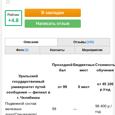
В закладки
Рейтинг
+4.8
Написать отзыв
Описание
Отзывы
(169)
Фото
(3)
Контакты
Мероприятия
Проходной
Бюджетных
Стоимост
бал
мест
обучения
Уральский
государственный
от
45 100
университет путей
от
99
0
мест
р./год
сообщения — филиал в
г. Челябинск
Подвижной состав
98 400
р./
железных
99
—
год
дорог
Специалитет