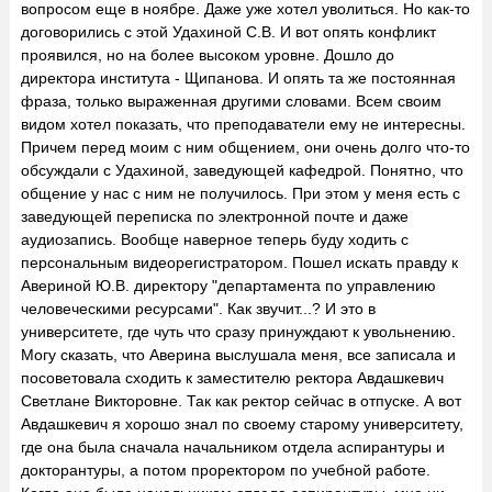
вопросом еще в ноябре. Даже уже хотел уволиться. Но как-то
договорились с этой Удахиной С.В. И вот опять конфликт
проявился, но на более высоком уровне. Дошло до
директора института - Щипанова. И опять та же постоянная
фраза, только выраженная другими словами. Всем своим
видом хотел показать, что преподаватели ему не интересны.
Причем перед моим с ним общением, они очень долго что-то
обсуждали с Удахиной, заведующей кафедрой. Понятно, что
общение у нас с ним не получилось. При этом у меня есть с
заведующей переписка по электронной почте и даже
аудиозапись. Вообще наверное теперь буду ходить с
персональным видеорегистратором. Пошел искать правду к
Авериной Ю.В. директору "департамента по управлению
человеческими ресурсами". Как звучит...? И это в
университете, где чуть что сразу принуждают к увольнению.
Могу сказать, что Аверина выслушала меня, все записала и
посоветовала сходить к заместителю ректора Авдашкевич
Светлане Викторовне. Так как ректор сейчас в отпуске. А вот
Авдашкевич я хорошо знал по своему старому университету,
где она была сначала начальником отдела аспирантуры и
докторантуры, а потом проректором по учебной работе.