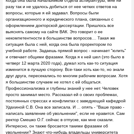
Когда она была начальником отдела аспирантуры, мне ни
разу так и не удалось добиться от нее четких ответов на
вопросы, которые я ей задавал. Вопросы были
организационного и юридического плана, связанных с
оформлением докторской диссертации. Пришлось все
выяснять самому на сайте ВАК. Это говорит о ее
некомпетентности в большинстве вопросов.... Такая же
ситуация была с ней, когда она была проректором по
учебной работе. Задаешь прямой вопрос - начинает "юлить"
и отвечает общими фразами. Когда я к ней шел (это было в
четверг 12 марта 2020 года), думал хоть как-то ситуация
изменится в лучшую сторону. Все-таки хоть как-то, но знали
друг друга, пересекались по многим рабочим вопросам. Хотя
я большинстве случаем не хотел с ей общаться.
Профессионализма и глубины знаний у нее нет. Человек
просто занимал место. Рассказал ей о своих проблемах,
постоянных стрессах и конфликтах с заведующей кафедрой
Удахиной С.В. Она все записала. И ... опять - "Ваше право -
написать заявление об увольнении", если не нравится. Сам
ректор Смешко О.Г. сейчас в отпуске, как мне сказали.
Интересно, он также бросается такими фразами об
увольнении? Знают что-нибудь владельцы университета