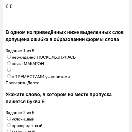
}) })
В одном из приведённых ниже выделенных слов
допущена ошибка в образовании формы слова
Задание
1
из
5
неожиданно ПОСКОЛЬЗНУЛАСЬ
пачка МАКАРОН
с ТРЕМЯСТАМИ участниками
Проверить
Далее
Укажите слово, в котором на месте пропуска
пишется буква Е
Задание
2
из
5
уклонч..вый
привередл..вый