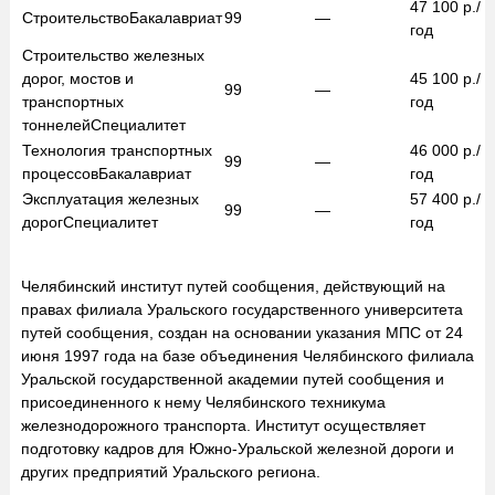
47 100
р./
Строительство
Бакалавриат
99
—
год
Строительство железных
дорог, мостов и
45 100
р./
99
—
транспортных
год
тоннелей
Специалитет
Технология транспортных
46 000
р./
99
—
процессов
Бакалавриат
год
Эксплуатация железных
57 400
р./
99
—
дорог
Специалитет
год
Челябинский институт путей сообщения, действующий на
правах филиала Уральского государственного университета
путей сообщения, создан на основании указания МПС от 24
июня 1997 года на базе объединения Челябинского филиала
Уральской государственной академии путей сообщения и
присоединенного к нему Челябинского техникума
железнодорожного транспорта. Институт осуществляет
подготовку кадров для Южно-Уральской железной дороги и
других предприятий Уральского региона.