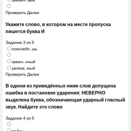
заманч..вый
Проверить
Далее
Укажите слово, в котором на месте пропуска
пишется буква И
Задание
3
из
5
поколебл..шь
замеч..нный
увлека..мый
Проверить
Далее
В одном из приведённых ниже слов допущена
ошибка в постановке ударения: НЕВЕРНО
выделена буква, обозначающая ударный гласный
звук. Найдите это слово
Задание
4
из
5
прАвы