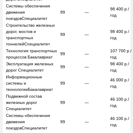
Системы обеспечения
98 400
р./
движения
99
—
год
поездов
Специалитет
Строительство железных
дорог, мостов и
98 400
р./
99
—
транспортных
год
тоннелей
Специалитет
Технология транспортных
107 700
р./
99
—
процессов
Бакалавриат
год
Эксплуатация железных
98 400
р./
99
—
дорог
Специалитет
год
Информационные
46 000
р./
системы и
99
—
год
технологии
Бакалавриат
Подвижной состав
46 100
р./
железных дорог
99
—
год
Специалитет
Системы обеспечения
46 100
р./
движения
99
—
год
поездов
Специалитет