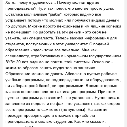
Хотя... чему я удивляюсь... Почему молчат другие
преподаватели? Ну, я так понял, что многие просто ушли.
Остались молчаливые "рыбы", которых видимо все
устраивает, потому что молчат, или получают видимо деньги
по другому. Многие просто пенсионеры и им лишние копейки
не помешают. Но работать за эти деньги - это себя не
уважать, как специалиста. Теперь важная информация для
студентов, поступающих в этот университет. С подачей
образования - здесь тоже все печально. Мне как
специалисту, отработавшему в нормальном государственном
ВУЗе 20 лет, видимо не понять этой системы. Основное -
каким-то образом занять студентов на занятиях.
Образование можно не давать. Абсолютно пустые рабочие
учебные программы, не подтвержденные ни оборудованием,
ни лабораторной базой, ни программами. В компьютерных
классах постоянно слетает активация программ. При этом
нужных программ для занятий - не установить. Нужно писать
заявление за неделю и не факт, что установят, так как скорее
всего программ-то самих нет (не куплены). На занятия
приходят проверяющие и отмечают, пришёл ли
преподаватель и сколько студентов. Как мне сказали,