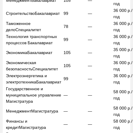
Менеджмент
Бакалавриат
105
—
год
36 000
р./
Строительство
Бакалавриат
99
—
год
Таможенное
36 000
р./
78
—
дело
Специалитет
год
Технология транспортных
36 000
р./
99
—
процессов
Бакалавриат
год
35 000
р./
Экономика
Бакалавриат
105
—
год
Экономическая
36 000
р./
105
—
безопасность
Специалитет
год
Электроэнергетика и
36 000
р./
99
—
электротехника
Бакалавриат
год
Государственное и
58 000
р./
муниципальное управление
—
—
год
Магистратура
58 000
р./
Менеджмент
Магистратура
—
—
год
Финансы и
58 000
р./
—
—
кредит
Магистратура
год