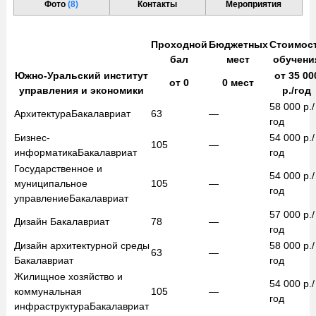
Фото
(8)
Контакты
Мероприятия
Проходной
Бюджетных
Стоимос
бал
мест
обучени
Южно-Уральский институт
от
35 00
от
0
0
мест
управления и экономики
р./год
58 000
р./
Архитектура
Бакалавриат
63
—
год
Бизнес-
54 000
р./
105
—
информатика
Бакалавриат
год
Государственное и
54 000
р./
муниципальное
105
—
год
управление
Бакалавриат
57 000
р./
Дизайн
Бакалавриат
78
—
год
Дизайн архитектурной среды
58 000
р./
63
—
Бакалавриат
год
Жилищное хозяйство и
54 000
р./
коммунальная
105
—
год
инфраструктура
Бакалавриат