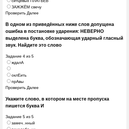
ситцевых ПЛАТЬЕВ
ЗАЖЖЁМ свечу
Проверить
Далее
В одном из приведённых ниже слов допущена
ошибка в постановке ударения: НЕВЕРНО
выделена буква, обозначающая ударный гласный
звук. Найдите это слово
Задание
4
из
5
ждалА
оклЕить
прАвы
Проверить
Далее
Укажите слово, в котором на месте пропуска
пишется буква И
Задание
5
из
5
замеч..нный