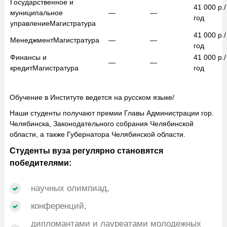
Государственное и
41 000
р./
муниципальное
—
—
год
управление
Магистратура
41 000
р./
Менеджмент
Магистратура
—
—
год
Финансы и
41 000
р./
—
—
кредит
Магистратура
год
Обучение в Институте ведется на русском языке/
Наши студенты получают премии Главы Администрации гор.
Челябинска, Законодательного собрания Челябинской
области, а также Губернатора Челябинской области.
Студенты вуза регулярно становятся
победителями:
научных олимпиад,
конференций,
дипломантами и лауреатами молодежных