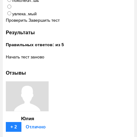
поколебл..шь
увлека..мый
Проверить
Завершить тест
Результаты
Правильных ответов:
из 5
Начать тест заново
Отзывы
Юлия
+ 2
Отлично