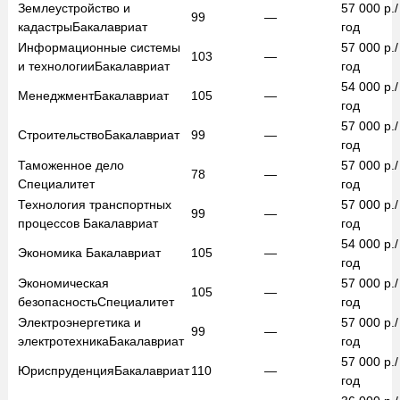
Землеустройство и
57 000
р./
99
—
кадастры
Бакалавриат
год
Информационные системы
57 000
р./
103
—
и технологии
Бакалавриат
год
54 000
р./
Менеджмент
Бакалавриат
105
—
год
57 000
р./
Строительство
Бакалавриат
99
—
год
Таможенное дело
57 000
р./
78
—
Специалитет
год
Технология транспортных
57 000
р./
99
—
процессов
Бакалавриат
год
54 000
р./
Экономика
Бакалавриат
105
—
год
Экономическая
57 000
р./
105
—
безопасность
Специалитет
год
Электроэнергетика и
57 000
р./
99
—
электротехника
Бакалавриат
год
57 000
р./
Юриспруденция
Бакалавриат
110
—
год