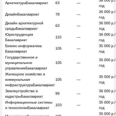
36 000
р./
Архитектура
Бакалавриат
63
—
год
36 000
р./
Дизайн
Бакалавриат
78
—
год
Дизайн архитектурной
36 000
р./
63
—
среды
Бакалавриат
год
Юриспруденция
36 000
р./
110
—
Бакалавриат
год
Бизнес-информатика
35 000
р./
105
—
Бакалавриат
год
Государственное и
35 000
р./
муниципальное
105
—
год
управление
Бакалавриат
Жилищное хозяйство и
35 000
р./
коммунальная
105
—
год
инфраструктура
Бакалавриат
Землеустройство и
36 000
р./
99
—
кадастры
Бакалавриат
год
Информационные системы
35 000
р./
103
—
и технологии
Бакалавриат
год
35 000
р./