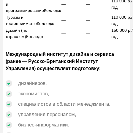
110 000
р./
и
—
—
год
программирование
Колледж
Туризм и
110 000
р./
—
—
гостеприимство
Колледж
год
Дизайн (по
150 000
р./
—
—
отраслям)
Колледж
год
Международный институт дизайна и сервиса
(ранее — Русско-Британский Институт
Управления) осуществляет подготовку:
дизайнеров,
экономистов,
специалистов в области менеджмента,
управления персоналом,
бизнес-информатики,