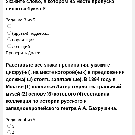
Укажите слово, в котором на месте пропуска
пишется буква У
Задание
3
из
5
(друзья) поддерж..т
пороч..щий
леч..щий
Проверить
Далее
Расставьте все знаки препинания: укажите
цифру(-ы), на месте которой(-ых) в предложении
должна(-ы) стоять запятая(-ые). В 1894 году в
Москве (1) появился Литературно-театральный
музей (2) основу )3) которого (4) составила
коллекция по истории русского и
западноевропейского театра А.А. Бахрушина.
Задание
4
из
5
3
4