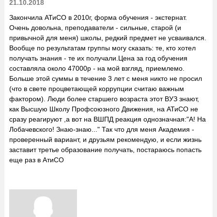
21.10.2018
Закончила АТиСО в 2010г, форма обучения - экстернат.
Очень довольна, преподаватели - сильные, старой (и
привычной для меня) школы, редкий предмет не усваивался.
Вообще по результатам группы могу сказать: те, кто хотел
получать знания - те их получали.Цена за год обучения
составляла около 47000р - на мой взгляд, приемлемо.
Больше этой суммы в течение 3 лет с меня никто не просил
(что в свете процветающей коррупции считаю важным
фактором). Люди более старшего возраста этот ВУЗ знают,
как Высшую Школу Профсоюзного Движения, на АТиСО не
сразу реагируют ,а вот на ВШПД реакция однозначная:"А! На
Лобачевского! Знаю-знаю..." Так что для меня Академия -
проверенный вариант, и друзьям рекомендую, и если жизнь
заставит третье образование получать, постараюсь попасть
еще раз в АтиСО