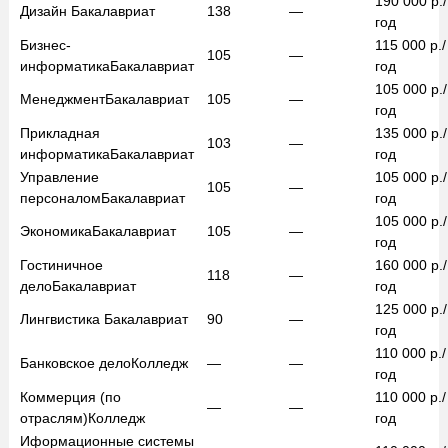
190 000
р./
Дизайн
Бакалавриат
138
—
год
Бизнес-
115 000
р./
105
—
информатика
Бакалавриат
год
105 000
р./
Менеджмент
Бакалавриат
105
—
год
Прикладная
135 000
р./
103
—
информатика
Бакалавриат
год
Управление
105 000
р./
105
—
персоналом
Бакалавриат
год
105 000
р./
Экономика
Бакалавриат
105
—
год
Гостиничное
160 000
р./
118
—
дело
Бакалавриат
год
125 000
р./
Лингвистика
Бакалавриат
90
—
год
110 000
р./
Банковское дело
Колледж
—
—
год
Коммерция (по
110 000
р./
—
—
отраслям)
Колледж
год
Иформационные системы