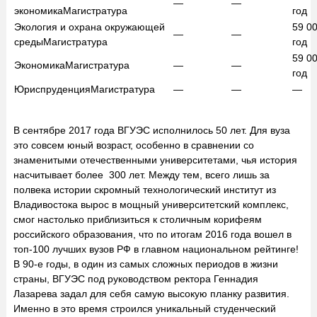
—
—
экономика
Магистратура
год
Экология и охрана окружающей
59 0
—
—
среды
Магистратура
год
59 0
Экономика
Магистратура
—
—
год
Юриспруденция
Магистратура
—
—
—
В сентябре 2017 года ВГУЭС исполнилось 50 лет. Для вуза
это совсем юный возраст, особенно в сравнении со
знаменитыми отечественными университетами, чья история
насчитывает более 300 лет. Между тем, всего лишь за
полвека истории скромный технологический институт из
Владивостока вырос в мощный университетский комплекс,
смог настолько приблизиться к столичным корифеям
российского образования, что по итогам 2016 года вошел в
топ-100 лучших вузов РФ в главном национальном рейтинге!
В 90-е годы, в один из самых сложных периодов в жизни
страны, ВГУЭС под руководством ректора Геннадия
Лазарева задал для себя самую высокую планку развития.
Именно в это время строился уникальный студенческий