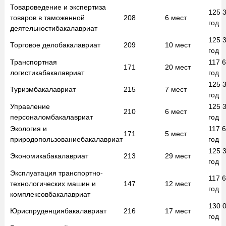
Товароведение и экспертиза
125 
товаров в таможенной
208
6
мест
год
деятельности
бакалавриат
125 
Торговое дело
бакалавриат
209
10
мест
год
Транспортная
117 
171
20
мест
логистика
бакалавриат
год
125 
Туризм
бакалавриат
215
7
мест
год
Управление
125 
210
6
мест
персоналом
бакалавриат
год
Экология и
117 
171
5
мест
природопользование
бакалавриат
год
125 
Экономика
бакалавриат
213
29
мест
год
Эксплуатация транспортно-
117 
технологических машин и
147
12
мест
год
комплексов
бакалавриат
130 
Юриспруденция
бакалавриат
216
17
мест
год