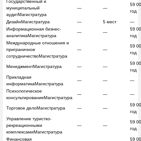
Государственный и
59 0
муниципальный
—
—
год
аудит
Магистратура
Дизайн
Магистратура
—
5
мест
—
Информационная бизнес-
59 0
—
—
аналитика
Магистратура
год
Международные отношения и
59 0
приграничное
—
—
год
сотрудничество
Магистратура
59 0
Менеджмент
Магистратура
—
—
год
Прикладная
—
—
—
информатика
Магистратура
Психологическое
—
—
—
консультирование
Магистратура
59 0
Торговое дело
Магистратура
—
—
год
Управление туристко-
59 0
рекреационными
—
—
год
комплексами
Магистратура
Финансовая
59 0