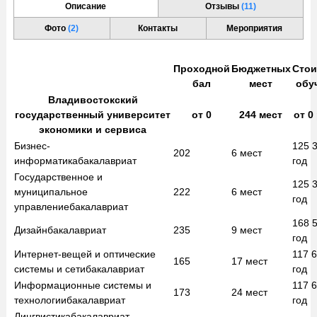
Описание
Отзывы
(11)
Фото
(2)
Контакты
Мероприятия
Проходной
Бюджетных
Стои
бал
мест
обу
Владивостокский
государственный университет
от
0
244
мест
от
0
экономики и сервиса
Бизнес-
125 
202
6
мест
информатика
бакалавриат
год
Государственное и
125 
муниципальное
222
6
мест
год
управление
бакалавриат
168 
Дизайн
бакалавриат
235
9
мест
год
Интернет-вещей и оптические
117 
165
17
мест
системы и сети
бакалавриат
год
Информационные системы и
117 
173
24
мест
технологии
бакалавриат
год
Лингвистика
бакалавриат
—
—
—