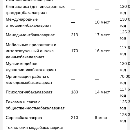
Лингвистика (для иностранных
120 
—
—
граждан)
бакалавриат
год
Международные
130 
—
10
мест
отношения
бакалавриат
год
125 
Менеджмент
бакалавриат
213
17
мест
год
Мобильные приложения и
117 
интелектуальный анализ
170
16
мест
год
данных
бакалавриат
Мультимедийная
130 
—
—
журналистика
бакалавриат
год
Организация работы с
70 0
—
—
молодежью
бакалавриат
год
117 
Психология
бакалавриат
180
14
мест
год
Реклама и связи с
125 
—
—
общественностью
бакалавриат
год
125 
Сервис
бакалавриат
210
8
мест
год
Технология моды
бакалавриат
—
—
—