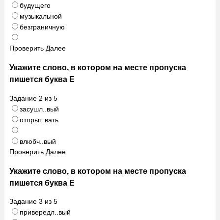
будущего
музыкальной
безграничную
Проверить
Далее
Укажите слово, в котором на месте пропуска
пишется буква Е
Задание
2
из
5
засушл..вый
отпрыг..вать
влюбч..вый
Проверить
Далее
Укажите слово, в котором на месте пропуска
пишется буква Е
Задание
3
из
5
привередл..вый