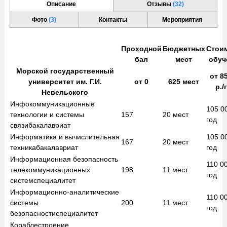
Описание
Отзывы
(32)
Фото
(3)
Контакты
Мероприятия
Проходной
Бюджетных
Стои
бал
мест
обуч
Морской государственный
от
85
университет им. Г.И.
от
0
625
мест
р./
Невельского
Инфо­коммуника­ционные
105 0
технологии и системы
157
20
мест
год
связи
бакалавриат
Информатика и вычислительная
105 0
167
20
мест
техника
бакалавриат
год
Информационная безопасность
110 0
телекоммуникационных
198
11
мест
год
систем
специалитет
Информационно-аналитические
110 0
системы
200
11
мест
год
безопасности
специалитет
Кораблестроение,