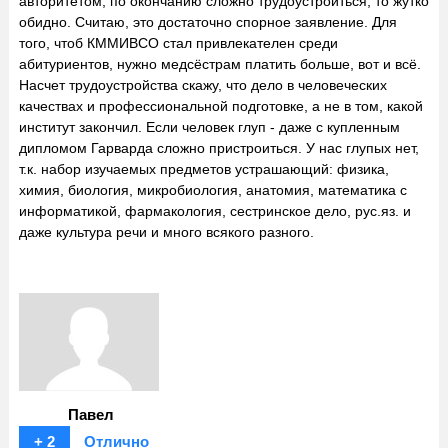
авторитетом, по окончанию сложно трудоустроиться, то жутко
обидно. Считаю, это достаточно спорное заявление. Для
того, чтоб КММИВСО стал привлекателен среди
абитуриентов, нужно медсёстрам платить больше, вот и всё.
Насчет трудоустройства скажу, что дело в человеческих
качествах и профессиональной подготовке, а не в том, какой
институт закончил. Если человек глуп - даже с купленным
дипломом Гарварда сложно пристроиться. У нас глупых нет,
т.к. набор изучаемых предметов устрашающий: физика,
химия, биология, микробиология, анатомия, математика с
информатикой, фармакология, сестринское дело, рус.яз. и
даже культура речи и много всякого разного.
Павел
+ 2
Отлично