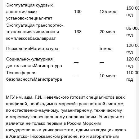
Эксплуатация судовых
150 0
энергетических
130
135
мест
год
установок
специалитет
Эксплуатация транспортно-
85 00
технологических машин и
138
20
мест
год
комплексов
бакалавриат
120 0
Психология
Магистратура
—
5
мест
год
Социально-культурная
120 0
—
—
деятельность
Магистратура
год
Техносферная
110 0
—
10
мест
безопасность
Магистратура
год
МГУ им. адм. Г.И. Невельского готовит специалистов всех
профилей, необходимых морской транспортной системе,
по естественно-научному, гуманитарному, техническому
и морскому конвенционному направлениям. Университет
является не только первым в России Морским
государственным университетом, одним из ведущих вузов
в Азиатско-Тихоокеанском регионе, но и авторитетным