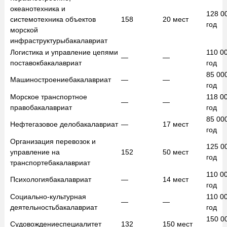
океанотехника и
128 0
системотехника объектов
158
20
мест
год
морской
инфраструктуры
бакалавриат
Логистика и управление цепями
110 0
—
—
поставок
бакалавриат
год
85 00
Машиностроение
бакалавриат
—
—
год
Морское транспортное
118 0
—
—
право
бакалавриат
год
85 00
Нефтегазовое дело
бакалавриат
—
17
мест
год
Организация перевозок и
125 0
управление на
152
50
мест
год
транспорте
бакалавриат
110 0
Психология
бакалавриат
—
14
мест
год
Социально-культурная
110 0
—
—
деятельность
бакалавриат
год
150 0
Судовождение
специалитет
132
150
мест