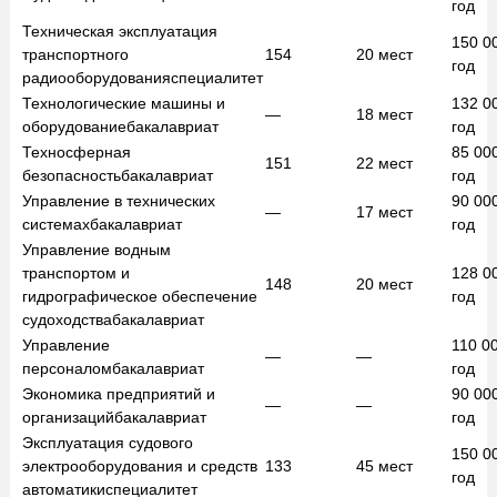
год
Техническая эксплуатация
150 0
транспортного
154
20
мест
год
радиооборудования
специалитет
Технологические машины и
132 0
—
18
мест
оборудование
бакалавриат
год
Техносферная
85 00
151
22
мест
безопасность
бакалавриат
год
Управление в технических
90 00
—
17
мест
системах
бакалавриат
год
Управление водным
транспортом и
128 0
148
20
мест
гидрографическое обеспечение
год
судоходства
бакалавриат
Управление
110 0
—
—
персоналом
бакалавриат
год
Экономика предприятий и
90 00
—
—
организаций
бакалавриат
год
Эксплуатация судового
150 0
электрооборудования и средств
133
45
мест
год
автоматики
специалитет