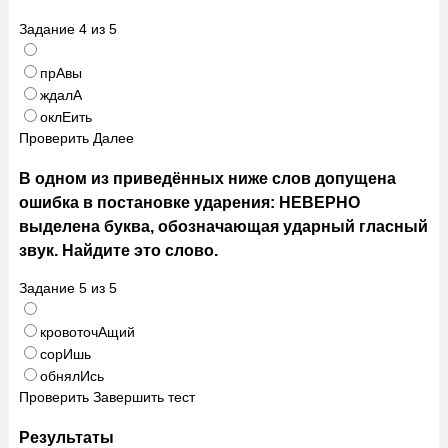
Задание
4
из
5
прАвы
ждалА
оклЕить
Проверить
Далее
В одном из приведённых ниже слов допущена
ошибка в постановке ударения: НЕВЕРНО
выделена буква, обозначающая ударный гласный
звук. Найдите это слово.
Задание
5
из
5
кровоточАщий
сорИшь
обнялИсь
Проверить
Завершить тест
Результаты