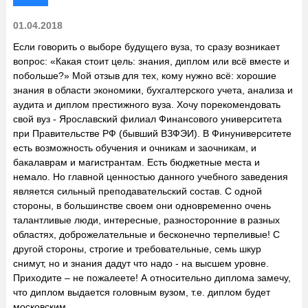
01.04.2018
Если говорить о выборе будущего вуза, то сразу возникает
вопрос: «Какая стоит цель: знания, диплом или всё вместе и
побольше?» Мой отзыв для тех, кому нужно всё: хорошие
знания в области экономики, бухгалтерского учета, анализа и
аудита и диплом престижного вуза. Хочу порекомендовать
свой вуз - Ярославский филиал Финансового университета
при Правительстве РФ (бывший ВЗФЭИ). В Финуниверситете
есть возможность обучения и очникам и заочникам, и
бакалаврам и магистрантам. Есть бюджетные места и
немало. Но главной ценностью данного учебного заведения
является сильный преподавательский состав. С одной
стороны, в большинстве своем они одновременно очень
талантливые люди, интересные, разносторонние в разных
областях, доброжелательные и бесконечно терпеливые! С
другой стороны, строгие и требовательные, семь шкур
снимут, но и знания дадут что надо - на высшем уровне.
Приходите – не пожалеете! А относительно диплома замечу,
что диплом выдается головным вузом, т.е. диплом будет
московским.