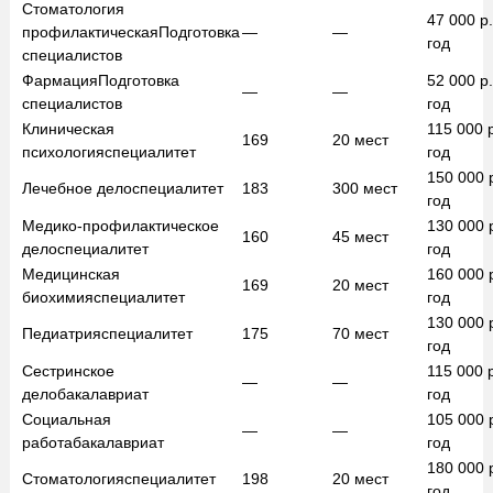
Стоматология
47 000
р.
профилактическая
Подготовка
—
—
год
специалистов
Фармация
Подготовка
52 000
р.
—
—
специалистов
год
Клиническая
115 000
169
20
мест
психология
специалитет
год
150 000
Лечебное дело
специалитет
183
300
мест
год
Медико-профилактическое
130 000
160
45
мест
дело
специалитет
год
Медицинская
160 000
169
20
мест
биохимия
специалитет
год
130 000
Педиатрия
специалитет
175
70
мест
год
Сестринское
115 000
—
—
дело
бакалавриат
год
Социальная
105 000
—
—
работа
бакалавриат
год
180 000
Стоматология
специалитет
198
20
мест
год