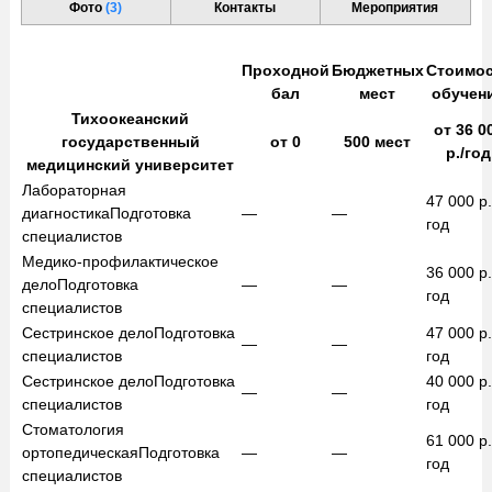
Фото
(3)
Контакты
Мероприятия
Проходной
Бюджетных
Стоимо
бал
мест
обучен
Тихоокеанский
от
36 0
государственный
от
0
500
мест
р./год
медицинский университет
Лабораторная
47 000
р.
диагностика
Подготовка
—
—
год
специалистов
Медико-профилактическое
36 000
р.
дело
Подготовка
—
—
год
специалистов
Сестринское дело
Подготовка
47 000
р.
—
—
специалистов
год
Сестринское дело
Подготовка
40 000
р.
—
—
специалистов
год
Стоматология
61 000
р.
ортопедическая
Подготовка
—
—
год
специалистов