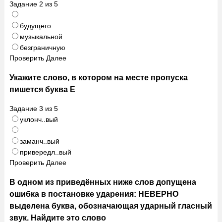
Задание
2
из
5
будущего
музыкальной
безграничную
Проверить
Далее
Укажите слово, в котором на месте пропуска
пишется буква Е
Задание
3
из
5
уклонч..вый
заманч..вый
привередл..вый
Проверить
Далее
В одном из приведённых ниже слов допущена
ошибка в постановке ударения: НЕВЕРНО
выделена буква, обозначающая ударный гласный
звук. Найдите это слово