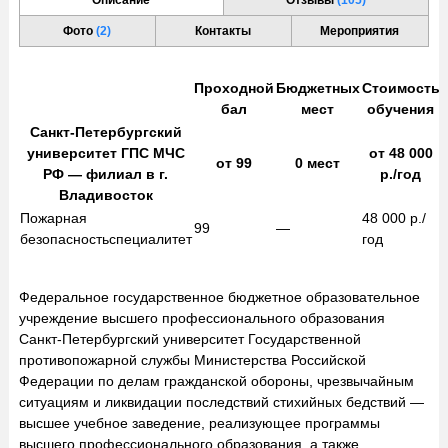
Фото
(2)
Контакты
Мероприятия
Проходной
Бюджетных
Стоимость
бал
мест
обучения
Санкт-Петербургский
университет ГПС МЧС
от
48 000
от
99
0
мест
РФ — филиал в г.
р./год
Владивосток
Пожарная
48 000
р./
99
—
безопасность
специалитет
год
Федеральное государственное бюджетное образовательное
учреждение высшего профессионального образования
Санкт-Петербургский университет Государственной
противопожарной службы Министерства Российской
Федерации по делам гражданской обороны, чрезвычайным
ситуациям и ликвидации последствий стихийных бедствий —
высшее учебное заведение, реализующее программы
высшего профессионального образования, а также