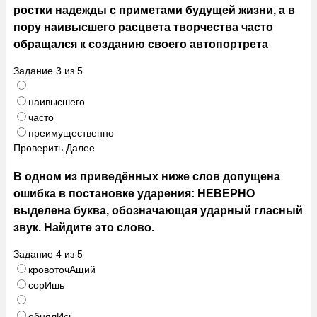
ростки надежды с приметами будущей жизни, а в
пору наивысшего расцвета творчества часто
обращался к созданию своего автопортрета
Задание
3
из
5
наивысшего
часто
преимущественно
Проверить
Далее
В одном из приведённых ниже слов допущена
ошибка в постановке ударения: НЕВЕРНО
выделена буква, обозначающая ударный гласный
звук. Найдите это слово.
Задание
4
из
5
кровоточАщий
сорИшь
обнялИсь