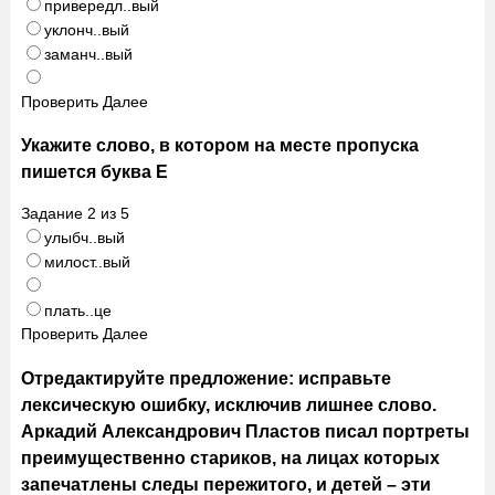
привередл..вый
уклонч..вый
заманч..вый
Проверить
Далее
Укажите слово, в котором на месте пропуска
пишется буква Е
Задание
2
из
5
улыбч..вый
милост..вый
плать..це
Проверить
Далее
Отредактируйте предложение: исправьте
лексическую ошибку, исключив лишнее слово.
Аркадий Александрович Пластов писал портреты
преимущественно стариков, на лицах которых
запечатлены следы пережитого, и детей – эти