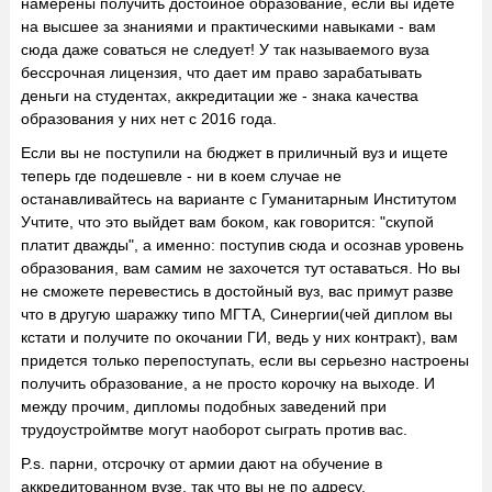
намерены получить достойное образование, если вы идете
на высшее за знаниями и практическими навыками - вам
сюда даже соваться не следует! У так называемого вуза
бессрочная лицензия, что дает им право зарабатывать
деньги на студентах, аккредитации же - знака качества
образования у них нет с 2016 года.
Если вы не поступили на бюджет в приличный вуз и ищете
теперь где подешевле - ни в коем случае не
останавливайтесь на варианте с Гуманитарным Институтом
Учтите, что это выйдет вам боком, как говорится: "скупой
платит дважды", а именно: поступив сюда и осознав уровень
образования, вам самим не захочется тут оставаться. Но вы
не сможете перевестись в достойный вуз, вас примут разве
что в другую шаражку типо МГТА, Синергии(чей диплом вы
кстати и получите по окочании ГИ, ведь у них контракт), вам
придется только перепоступать, если вы серьезно настроены
получить образование, а не просто корочку на выходе. И
между прочим, дипломы подобных заведений при
трудоустроймтве могут наоборот сыграть против вас.
P.s. парни, отсрочку от армии дают на обучение в
аккредитованном вузе, так что вы не по адресу.