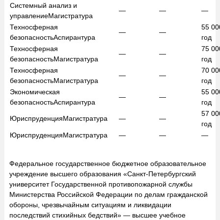
Системный анализ и
—
—
—
управление
Магистратура
Техносферная
55 0
—
—
безопасность
Аспирантура
год
Техносферная
75 0
—
—
безопасность
Магистратура
год
Техносферная
70 0
—
—
безопасность
Магистратура
год
Экономическая
55 0
—
—
безопасность
Аспирантура
год
57 0
Юриспруденция
Магистратура
—
—
год
Юриспруденция
Магистратура
—
—
—
Федеральное государственное бюджетное образовательное
учреждение высшего образования «Санкт-Петербургский
университет Государственной противопожарной службы
Министерства Российской Федерации по делам гражданской
обороны, чрезвычайным ситуациям и ликвидации
последствий стихийных бедствий» — высшее учебное