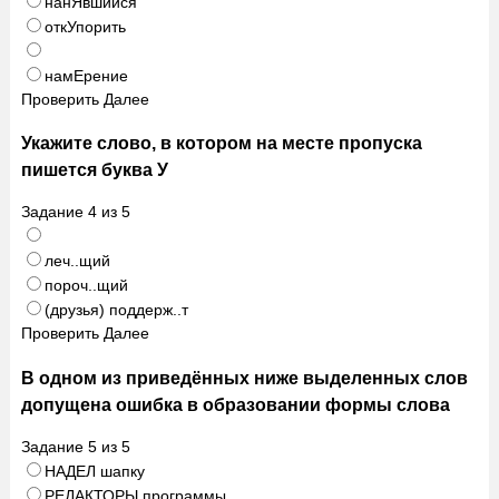
нанЯвшийся
откУпорить
намЕрение
Проверить
Далее
Укажите слово, в котором на месте пропуска
пишется буква У
Задание
4
из
5
леч..щий
пороч..щий
(друзья) поддерж..т
Проверить
Далее
В одном из приведённых ниже выделенных слов
допущена ошибка в образовании формы слова
Задание
5
из
5
НАДЕЛ шапку
РЕДАКТОРЫ программы