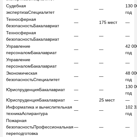
Судебная
130 
—
—
экспертиза
Специалитет
год
Техносферная
—
175
мест
—
безопасность
Бакалавриат
Техносферная
—
—
—
безопасность
Бакалавриат
Управление
42 0
—
—
персоналом
Бакалавриат
год
Управление
—
—
—
персоналом
Бакалавриат
Экономическая
48 0
—
—
безопасность
Специалитет
год
130 
Юриспруденция
Бакалавриат
—
—
год
Юриспруденция
Бакалавриат
—
25
мест
—
Информатика и вычислительная
102 
—
—
техника
Аспирантура
год
Пожарная
безопасность
Профессиональная
—
—
—
переподготовка