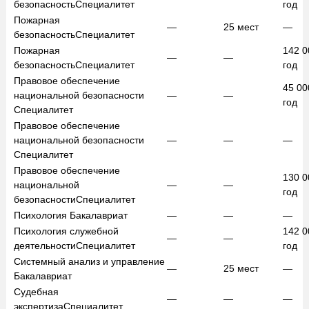
безопасность
Специалитет
год
Пожарная
—
25
мест
—
безопасность
Специалитет
Пожарная
142 
—
—
безопасность
Специалитет
год
Правовое обеспечение
45 0
национальной безопасности
—
—
год
Специалитет
Правовое обеспечение
национальной безопасности
—
—
—
Специалитет
Правовое обеспечение
130 
национальной
—
—
год
безопасности
Специалитет
Психология
Бакалавриат
—
—
—
Психология служебной
142 
—
—
деятельности
Специалитет
год
Системный анализ и управление
—
25
мест
—
Бакалавриат
Судебная
—
—
—
экспертиза
Специалитет