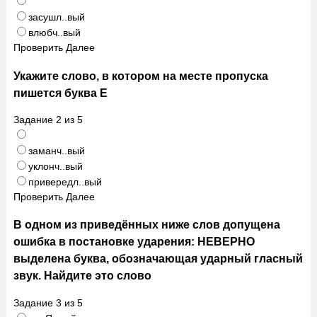
засушл..вый
влюбч..вый
Проверить
Далее
Укажите слово, в котором на месте пропуска
пишется буква Е
Задание
2
из
5
заманч..вый
уклонч..вый
привередл..вый
Проверить
Далее
В одном из приведённых ниже слов допущена
ошибка в постановке ударения: НЕВЕРНО
выделена буква, обозначающая ударный гласный
звук. Найдите это слово
Задание
3
из
5