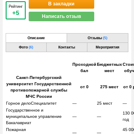
В закладки
Рейтинг
+5
Написать отзыв
Описание
Отзывы
(5)
Фото
(6)
Контакты
Мероприятия
Проходной
Бюджетных
Стои
бал
мест
обу
Санкт-Петербургский
университет Государственной
от
0
275
мест
от
0
противопожарной службы
МЧС России
Горное дело
Специалитет
—
25
мест
—
Государственное и
130 
муниципальное управление
—
—
год
Бакалавриат
Пожарная
45 0
—
—