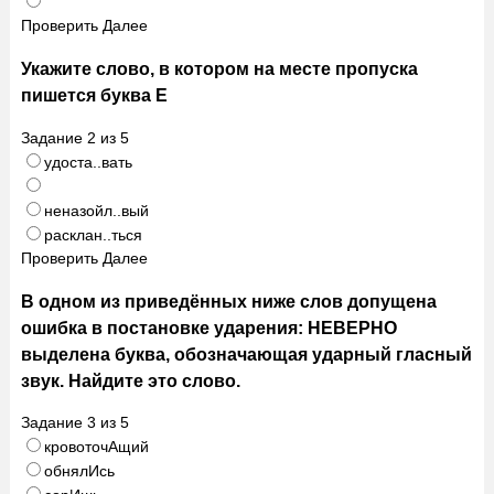
Проверить
Далее
Укажите слово, в котором на месте пропуска
пишется буква Е
Задание
2
из
5
удоста..вать
неназойл..вый
расклан..ться
Проверить
Далее
В одном из приведённых ниже слов допущена
ошибка в постановке ударения: НЕВЕРНО
выделена буква, обозначающая ударный гласный
звук. Найдите это слово.
Задание
3
из
5
кровоточАщий
обнялИсь