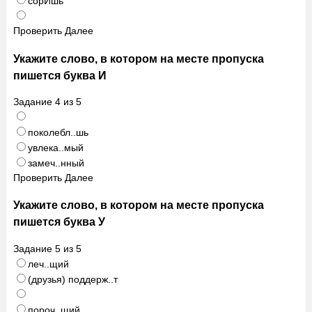
сорИшь
Проверить
Далее
Укажите слово, в котором на месте пропуска
пишется буква И
Задание
4
из
5
поколебл..шь
увлека..мый
замеч..нный
Проверить
Далее
Укажите слово, в котором на месте пропуска
пишется буква У
Задание
5
из
5
леч..щий
(друзья) поддерж..т
пороч..щий