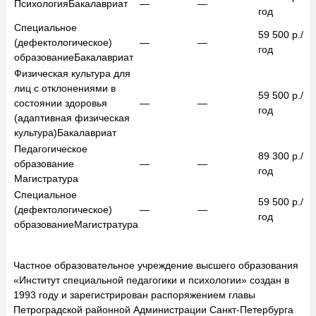
Психология
Бакалавриат
—
—
год
Специальное
59 500
р./
(дефектологическое)
—
—
год
образование
Бакалавриат
Физическая культура для
лиц с отклонениями в
59 500
р./
состоянии здоровья
—
—
год
(адаптивная физическая
культура)
Бакалавриат
Педагогическое
89 300
р./
образование
—
—
год
Магистратура
Специальное
59 500
р./
(дефектологическое)
—
—
год
образование
Магистратура
Частное образовательное учреждение высшего образования
«Институт специальной педагогики и психологии» создан в
1993 году и зарегистрирован распоряжением главы
Петроградской районной Администрации Санкт-Петербурга