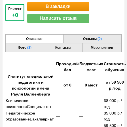
В закладки
Рейтинг
+0
Написать отзыв
Описание
Отзывы
(0)
Фото
(3)
Контакты
Мероприятия
Проходной
Бюджетных
Стоимость
бал
мест
обучения
Институт специальной
педагогики и
от
59 500
от
0
0
мест
психологии имени
р./год
Рауля Валленберга
Клиническая
68 000
р./
—
—
психология
Специалитет
год
Педагогическое
85 000
р./
—
—
образование
Бакалавриат
год
59 500
р./