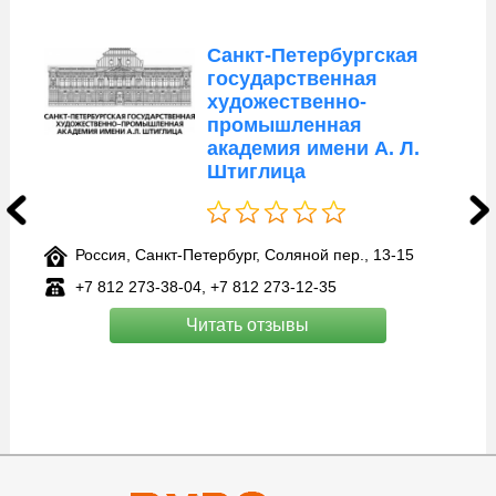
-Петербургская
Санкт-Пе
арственная
академия
ественно-
искусств
ышленная
мия имени А. Л.
лица
Соляной пер., 13-15
273‑12-35
Россия, Санкт-Петербург, наб
Шмидта, 27/2
тзывы
+7 905 250‑50-81, +7 812 931‑
Читать отзы