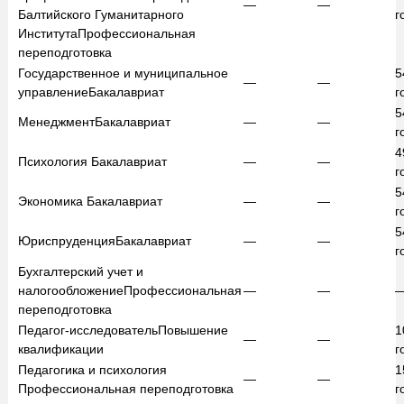
—
—
Балтийского Гуманитарного
г
Института
Профессиональная
переподготовка
Государственное и муниципальное
5
—
—
управление
Бакалавриат
г
5
Менеджмент
Бакалавриат
—
—
г
4
Психология
Бакалавриат
—
—
г
5
Экономика
Бакалавриат
—
—
г
5
Юриспруденция
Бакалавриат
—
—
г
Бухгалтерский учет и
налогообложение
Профессиональная
—
—
переподготовка
Педагог-исследователь
Повышение
1
—
—
квалификации
г
Педагогика и психология
1
—
—
Профессиональная переподготовка
г