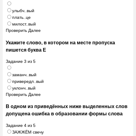
улыбч..вый
плать..це
милост..вый
Проверить
Далее
Укажите слово, в котором на месте пропуска
пишется буква Е
Задание
3
из
5
заманч..вый
привередл..вый
уклонч..вый
Проверить
Далее
В одном из приведённых ниже выделенных слов
допущена ошибка в образовании формы слова
Задание
4
из
5
ЗАЖЖЁМ свечу