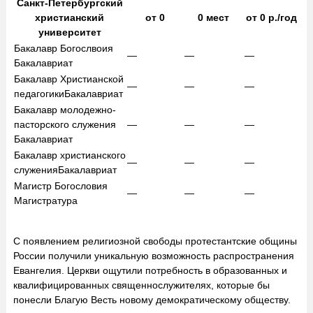
Санкт-Петербургский
христианский
от
0
0
мест
от
0
р./год
университет
Бакалавр Богослвоия
—
—
—
Бакалавриат
Бакалавр Христианской
—
—
—
педагогики
Бакалавриат
Бакалавр молодежно-
пасторского служения
—
—
—
Бакалавриат
Бакалавр христианского
—
—
—
служения
Бакалавриат
Магистр Богословия
—
—
—
Магистратура
С появлением религиозной свободы протестантские общины
России получили уникальную возможность распространения
Евангелия. Церкви ощутили потребность в образованных и
квалифицированных священнослужителях, которые бы
понесли Благую Весть новому демократическому обществу.