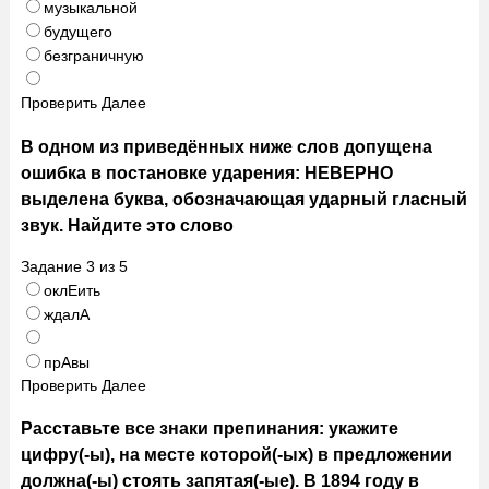
музыкальной
будущего
безграничную
Проверить
Далее
В одном из приведённых ниже слов допущена
ошибка в постановке ударения: НЕВЕРНО
выделена буква, обозначающая ударный гласный
звук. Найдите это слово
Задание
3
из
5
оклЕить
ждалА
прАвы
Проверить
Далее
Расставьте все знаки препинания: укажите
цифру(-ы), на месте которой(-ых) в предложении
должна(-ы) стоять запятая(-ые). В 1894 году в