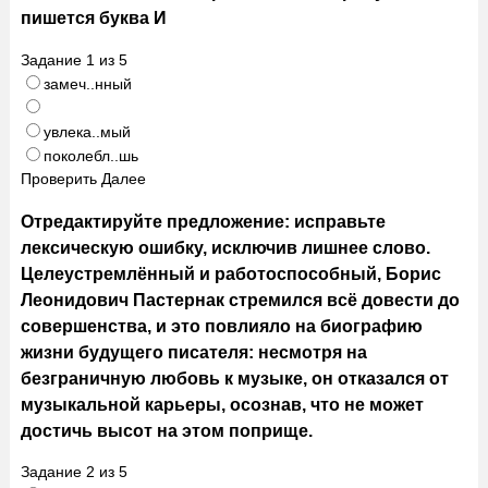
пишется буква И
Задание
1
из
5
замеч..нный
увлека..мый
поколебл..шь
Проверить
Далее
Отредактируйте предложение: исправьте
лексическую ошибку, исключив лишнее слово.
Целеустремлённый и работоспособный, Борис
Леонидович Пастернак стремился всё довести до
совершенства, и это повлияло на биографию
жизни будущего писателя: несмотря на
безграничную любовь к музыке, он отказался от
музыкальной карьеры, осознав, что не может
достичь высот на этом поприще.
Задание
2
из
5