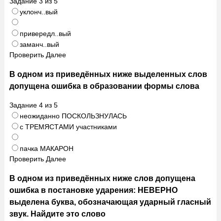
Задание
3
из
5
уклонч..вый
привередл..вый
заманч..вый
Проверить
Далее
В одном из приведённых ниже выделенных слов
допущена ошибка в образовании формы слова
Задание
4
из
5
неожиданно ПОСКОЛЬЗНУЛАСЬ
с ТРЕМЯСТАМИ участниками
пачка МАКАРОН
Проверить
Далее
В одном из приведённых ниже слов допущена
ошибка в постановке ударения: НЕВЕРНО
выделена буква, обозначающая ударный гласный
звук. Найдите это слово