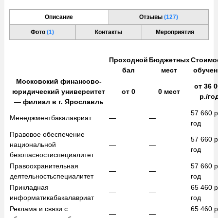
Описание
Отзывы
(127)
Фото
(1)
Контакты
Мероприятия
Проходной
Бюджетных
Стоимо
бал
мест
обучен
Московский финансово-
от
36 0
юридический университет
от
0
0
мест
р./го
— филиал в г. Ярославль
57 660
р
Менеджмент
бакалавриат
—
—
год
Правовое обеспечение
57 660
р
национальной
—
—
год
безопасности
специалитет
Правоохранительная
57 660
р
—
—
деятельность
специалитет
год
Прикладная
65 460
р
—
—
информатика
бакалавриат
год
Реклама и связи с
65 460
р
—
—