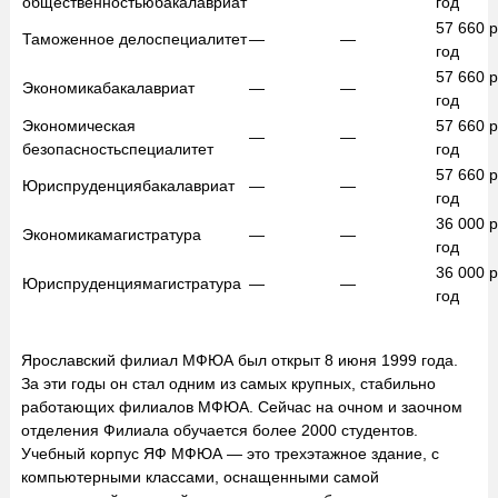
общественностью
бакалавриат
год
57 660
р
Таможенное дело
специалитет
—
—
год
57 660
р
Экономика
бакалавриат
—
—
год
Экономическая
57 660
р
—
—
безопасность
специалитет
год
57 660
р
Юриспруденция
бакалавриат
—
—
год
36 000
р
Экономика
магистратура
—
—
год
36 000
р
Юриспруденция
магистратура
—
—
год
Ярославский филиал МФЮА был открыт 8 июня 1999 года.
За эти годы он стал одним из самых крупных, стабильно
работающих филиалов МФЮА. Сейчас на очном и заочном
отделения Филиала обучается более 2000 студентов.
Учебный корпус ЯФ МФЮА — это трехэтажное здание, с
компьютерными классами, оснащенными самой