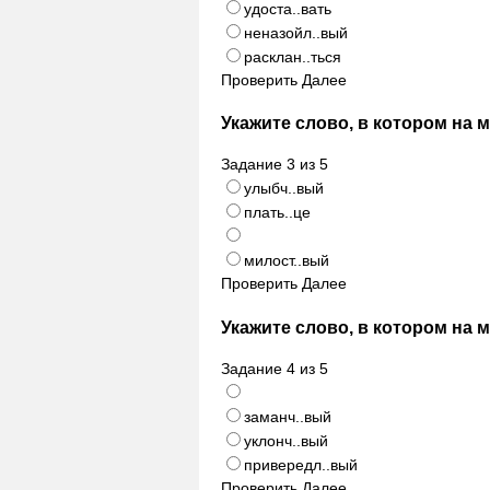
удоста..вать
неназойл..вый
расклан..ться
Проверить
Далее
Укажите слово, в котором на 
Задание
3
из
5
улыбч..вый
плать..це
милост..вый
Проверить
Далее
Укажите слово, в котором на 
Задание
4
из
5
заманч..вый
уклонч..вый
привередл..вый
Проверить
Далее