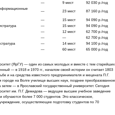
—
9
мест
92 030
р./год
информационные
—
23
мест
87 160
р./год
—
15
мест
94 090
р./год
истратура
—
15
мест
94 090
р./год
—
12
мест
62 700
р./год
—
—
62 700
р./год
стратура
—
14
мест
94 100
р./год
—
60
мест
65 000
р./год
рситет (ЯрГУ) — один из самых молодых и вместе с тем старейших
нный — в 1918 и 1970 гг., началом своей истории он считает 1803
сьбе и на средства известного предпринимателя и мецената П.Г.
 городе на Волге училище высших наук, позднее преобразованное
 затем — в Ярославский государственный университет. Сегодня
рситет им. П.Г. Демидова — ведущее высшее учебное заведение
м обучаются более 7 000 студентов. Это классическое,
чреждение, осуществляющее подготовку студентов по 70