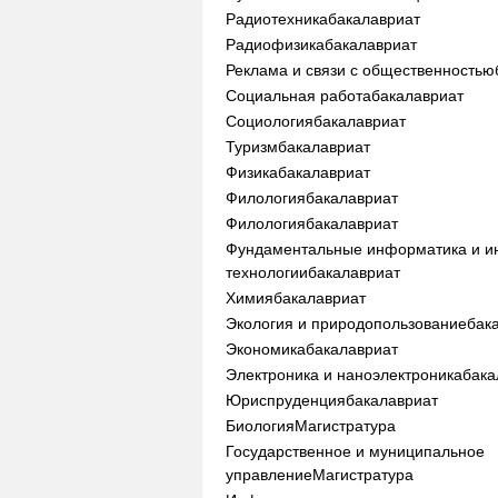
Радиотехника
бакалавриат
Радиофизика
бакалавриат
Реклама и связи с общественностью
Социальная работа
бакалавриат
Социология
бакалавриат
Туризм
бакалавриат
Физика
бакалавриат
Филология
бакалавриат
Филология
бакалавриат
Фундаментальные информатика и 
технологии
бакалавриат
Химия
бакалавриат
Экология и природопользование
бак
Экономика
бакалавриат
Электроника и наноэлектроника
бака
Юриспруденция
бакалавриат
Биология
Магистратура
Государственное и муниципальное
управление
Магистратура