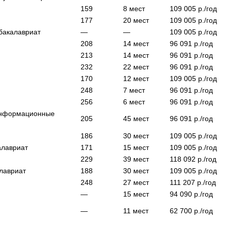
159
8
мест
109 005
р./год
177
20
мест
109 005
р./год
бакалавриат
—
—
109 005
р./год
208
14
мест
96 091
р./год
213
14
мест
96 091
р./год
232
22
мест
96 091
р./год
170
12
мест
109 005
р./год
248
7
мест
96 091
р./год
256
6
мест
96 091
р./год
информационные
205
45
мест
96 091
р./год
186
30
мест
109 005
р./год
алавриат
171
15
мест
109 005
р./год
229
39
мест
118 092
р./год
лавриат
188
30
мест
109 005
р./год
248
27
мест
111 207
р./год
—
15
мест
94 090
р./год
—
11
мест
62 700
р./год