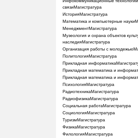
Инфокоммуникационные технологии
связи
Магистратура
История
Магистратура
Математика и компьютерные науки
М
Менеджмент
Магистратура
Музеология и охрана объектов культ
наследия
Магистратура
Организация работы с молодежью
М
Политология
Магистратура
Прикладная информатика
Магистрат
Прикладная математика и информа
Прикладная математика и информа
Психология
Магистратура
Радиотехника
Магистратура
Радиофизика
Магистратура
Социальная работа
Магистратура
Социология
Магистратура
Туризм
Магистратура
Физика
Магистратура
Филология
Магистратура