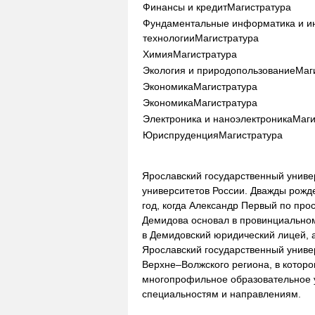
Финансы и кредит
Магистратура
Фундаментальные информатика и 
технологии
Магистратура
Химия
Магистратура
Экология и природопользование
Маг
Экономика
Магистратура
Экономика
Магистратура
Электроника и наноэлектроника
Маги
Юриспруденция
Магистратура
Ярославский государственный униве
университетов России. Дважды рожде
год, когда Александр Первый по про
Демидова основал в провинциальном
в Демидовский юридический лицей, а
Ярославский государственный униве
Верхне–Волжского региона, в которо
многопрофильное образовательное у
специальностям и направлениям.