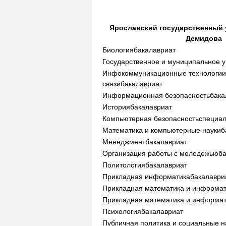
Ярославский государственный у
Демидова
Биология
бакалавриат
Государственное и муниципальное 
Инфокоммуникационные технологии
связи
бакалавриат
Информационная безопасность
бака
История
бакалавриат
Компьютерная безопасность
специал
Математика и компьютерные науки
б
Менеджмент
бакалавриат
Организация работы с молодежью
б
Политология
бакалавриат
Прикладная информатика
бакалаври
Прикладная математика и информа
Прикладная математика и информа
Психология
бакалавриат
Публичная политика и социальные н