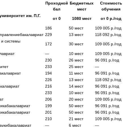
Проходной
Бюджетных
Стоимость
бал
мест
обучения
ниверситет им. П.Г.
от
0
1080
мест
от
0
р./год
186
50
мест
109 005
р./год
управление
бакалавриат
229
13
мест
118 092
р./год
 и системы
172
30
мест
109 005
р./год
лавриат
—
10
мест
109 005
р./год
230
26
мест
96 091
р./год
итет
233
25
мест
—
акалавриат
194
11
мест
96 091
р./год
226
13
мест
118 092
р./год
акалавриат
216
14
мест
96 091
р./год
233
10
мест
96 091
р./год
ат
206
20
мест
109 005
р./год
тика
бакалавриат
199
50
мест
96 091
р./год
тика
бакалавриат
201
50
мест
96 091
р./год
210
21
мест
109 005
р./год
ауки
бакалавриат
—
6
мест
—