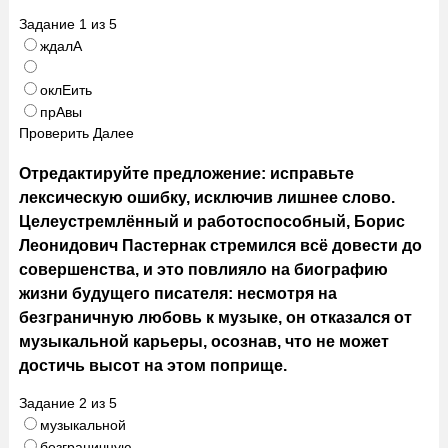
Задание
1
из
5
ждалА
оклЕить
прАвы
Проверить
Далее
Отредактируйте предложение: исправьте
лексическую ошибку, исключив лишнее слово.
Целеустремлённый и работоспособный, Борис
Леонидович Пастернак стремился всё довести до
совершенства, и это повлияло на биографию
жизни будущего писателя: несмотря на
безграничную любовь к музыке, он отказался от
музыкальной карьеры, осознав, что не может
достичь высот на этом поприще.
Задание
2
из
5
музыкальной
безграничную