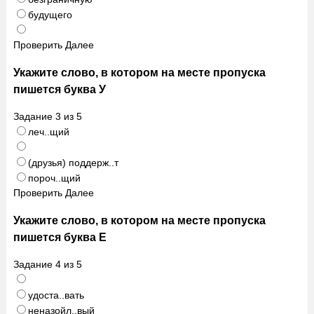
будущего
Проверить
Далее
Укажите слово, в котором на месте пропуска
пишется буква У
Задание
3
из
5
леч..щий
(друзья) поддерж..т
пороч..щий
Проверить
Далее
Укажите слово, в котором на месте пропуска
пишется буква Е
Задание
4
из
5
удоста..вать
неназойл..вый