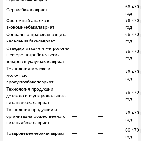
66 470
Сервис
бакалавриат
—
—
год
Системный анализ в
76 470
—
—
экономике
бакалавриат
год
Социально-правовая защита
66 470
—
—
населения
бакалавриат
год
Стандартизация и метрология
76 470
в сфере потребительских
—
—
год
товаров и услуг
бакалавриат
Технология молока и
76 470
молочных
—
—
год
продуктов
бакалавриат
Технология продукции
76 470
детского и функционального
—
—
год
питания
бакалавриат
Технология продукции и
76 470
организация общественного
—
—
год
питания
бакалавриат
66 470
Товароведение
бакалавриат
—
—
год