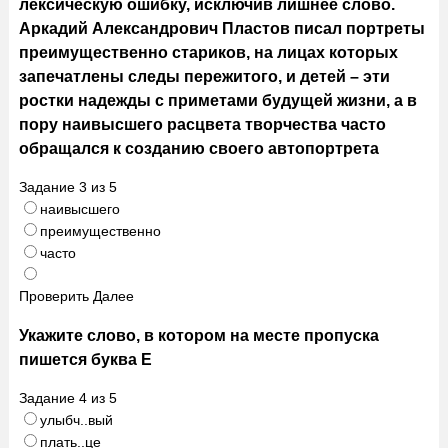
лексическую ошибку, исключив лишнее слово.
Аркадий Александрович Пластов писал портреты
преимущественно стариков, на лицах которых
запечатлены следы пережитого, и детей – эти
ростки надежды с приметами будущей жизни, а в
пору наивысшего расцвета творчества часто
обращался к созданию своего автопортрета
Задание
3
из
5
наивысшего
преимущественно
часто
Проверить
Далее
Укажите слово, в котором на месте пропуска
пишется буква Е
Задание
4
из
5
улыбч..вый
плать..це