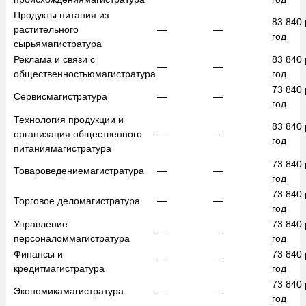
Продукты питания из
83 840
растительного
—
—
год
сырья
магистратура
Реклама и связи с
83 840
—
—
общественностью
магистратура
год
73 840
Сервис
магистратура
—
—
год
Технология продукции и
83 840
организация общественного
—
—
год
питания
магистратура
73 840
Товароведение
магистратура
—
—
год
73 840
Торговое дело
магистратура
—
—
год
Управление
73 840
—
—
персоналом
магистратура
год
Финансы и
73 840
—
—
кредит
магистратура
год
73 840
Экономика
магистратура
—
—
год