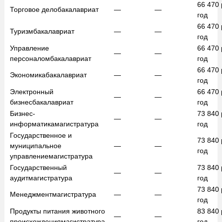
66 470
Торговое дело
бакалавриат
—
—
год
66 470
Туризм
бакалавриат
—
—
год
Управление
66 470
—
—
персоналом
бакалавриат
год
66 470
Экономика
бакалавриат
—
—
год
Электронный
66 470
—
—
бизнес
бакалавриат
год
Бизнес-
73 840
—
—
информатика
магистратура
год
Государственное и
73 840
муниципальное
—
—
год
управление
магистратура
Государственный
73 840
—
—
аудит
магистратура
год
73 840
Менеджмент
магистратура
—
—
год
Продукты питания животного
83 840
—
—
происхождения
магистратура
год