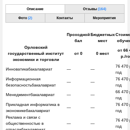
Описание
Отзывы
(164)
Фото
(2)
Контакты
Мероприятия
Проходной
Бюджетных
Стоим
бал
мест
обуче
Орловский
от
66 
государственный институт
от
0
0
мест
р./г
экономики и торговли
76 470
Инноватика
бакалавриат
—
—
год
Информационная
76 470
—
—
безопасность
бакалавриат
год
66 470
Менеджмент
бакалавриат
—
—
год
Прикладная информатика в
76 470
—
—
экономике
бакалавриат
год
Реклама и связи с
76 470
общественностью в
—
—
год
отрасли
бакалавриат