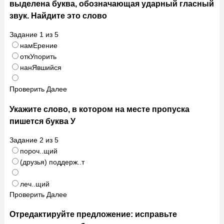
выделена буква, обозначающая ударный гласный
звук. Найдите это слово
Задание
1
из
5
намЕрение
откУпорить
нанЯвшийся
Проверить
Далее
Укажите слово, в котором на месте пропуска
пишется буква У
Задание
2
из
5
пороч..щий
(друзья) поддерж..т
леч..щий
Проверить
Далее
Отредактируйте предложение: исправьте