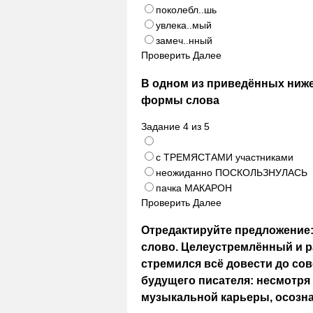
поколебл..шь
увлека..мый
замеч..нный
Проверить
Далее
В одном из приведённых ниж
формы слова
Задание
4
из
5
с ТРЕМЯСТАМИ участниками
неожиданно ПОСКОЛЬЗНУЛАСЬ
пачка МАКАРОН
Проверить
Далее
Отредактируйте предложение:
слово. Целеустремлённый и 
стремился всё довести до со
будущего писателя: несмотря 
музыкальной карьеры, осозна