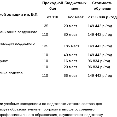
Проходной
Бюджетных
Стоимость
бал
мест
обучения
ой авиации им. Б.П.
от
110
427
мест
от
96 834
р./год
135
20
мест
149 442
р./год
ганизация воздушного
110
80
мест
149 442
р./год
анизация воздушного
135
185
мест
149 442
р./год
110
40
мест
149 442
р./год
риат
110
16
мест
96 834
р./год
110
20
мест
96 834
р./год
ение полетов
110
66
мест
149 442
р./год
ии учебным заведением по подготовке летного состава для
изует образовательные программы высшего, среднего,
 профессионального образования, осуществляет подготовку