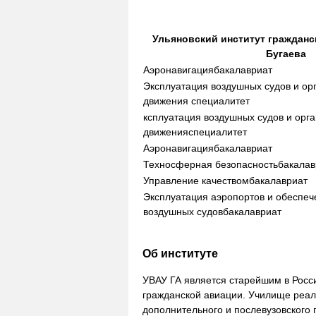
Ульяновский институт гражданск
Бугаева
Аэронавигация
бакалавриат
Эксплуатация воздушных судов и ор
движения
специалитет
ксплуатация воздушных судов и орг
движения
специалитет
Аэронавигация
бакалавриат
Техносферная безопасность
бакалав
Управление качеством
бакалавриат
Эксплуатация аэропортов и обеспеч
воздушных судов
бакалавриат
Об институте
УВАУ ГА является старейшим в Росс
гражданской авиации. Училище реал
дополнительного и послевузовского