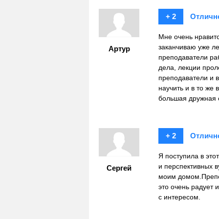
+ 2
Отличн
Мне очень нравитс
заканчиваю уже л
Артур
преподаватели ра
дела, лекции прол
преподаватели и в
научить и в то же
большая дружная 
+ 2
Отличн
Я поступила в это
и перспективных в
Сергей
моим домом.Препо
это очень радует
с интересом.