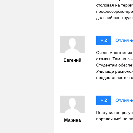
столовая на терр
профессорско-пре
дальнейшее трудо
+ 2
Отличн
Очень много моих 
отзывы. Там на вы
Евгений
Студентам обеспеч
Училище расположе
предоставляется 
+ 2
Отличн
Поступил по резул
порядочные! не по
Марина