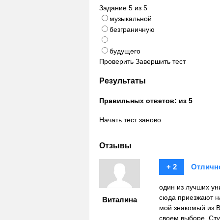
Задание
5
из
5
музыкальной
безграничную
будущего
Проверить
Завершить тест
Результаты
Правильных ответов:
из 5
Начать тест заново
Отзывы
+ 2
Отличн
один из лучших ун
сюда приезжают на
Виталина
мой знакомый из В
своем выборе. Ст