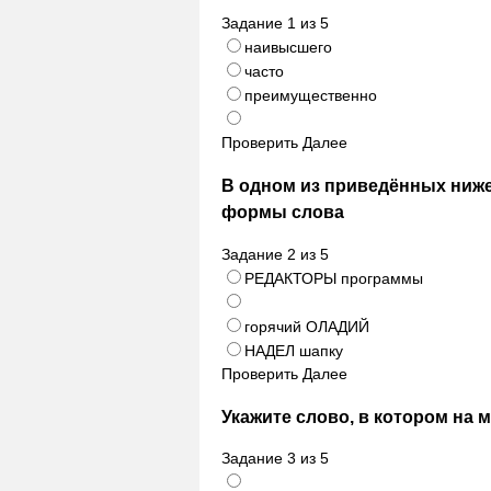
Задание
1
из
5
наивысшего
часто
преимущественно
Проверить
Далее
В одном из приведённых ниж
формы слова
Задание
2
из
5
РЕДАКТОРЫ программы
горячий ОЛАДИЙ
НАДЕЛ шапку
Проверить
Далее
Укажите слово, в котором на 
Задание
3
из
5