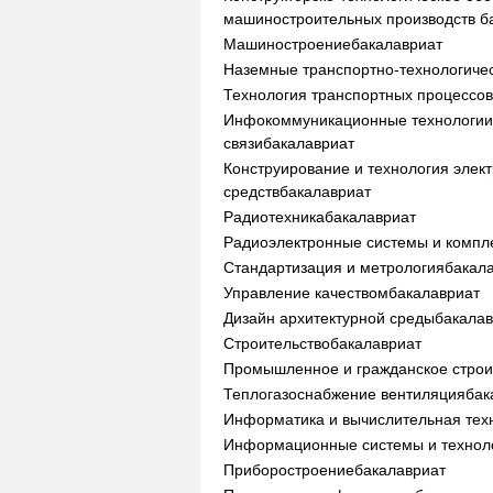
машиностроительных производств
б
Машиностроение
бакалавриат
Наземные транспортно-технологичес
Технология транспортных процессо
Инфокоммуникационные технологии
связи
бакалавриат
Конструирование и технология элек
средств
бакалавриат
Радиотехника
бакалавриат
Радиоэлектронные системы и компл
Стандартизация и метрология
бакал
Управление качеством
бакалавриат
Дизайн архитектурной среды
бакала
Строительство
бакалавриат
Промышленное и гражданское строи
Теплогазоснабжение вентиляция
бак
Информатика и вычислительная тех
Информационные системы и технол
Приборостроение
бакалавриат