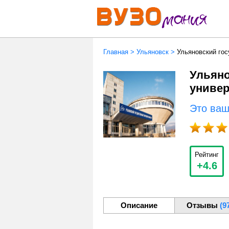
Главная
>
Ульяновск
>
Ульяновский гос
Ульяно
универ
Это ва
Рейтинг
+4.6
Описание
Отзывы
(9