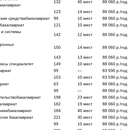
132
45
мест
88 060
р./год
акалавриат
123
14
мест
88 060
р./год
кие средства
бакалавриат
99
10
мест
88 060
р./год
в
бакалавриат
121
10
мест
88 060
р./год
 и системы
142
12
мест
88 060
р./год
тронных
150
14
мест
88 060
р./год
143
13
мест
88 060
р./год
ексы
специалитет
149
10
мест
88 060
р./год
авриат
99
—
83 590
р./год
153
10
мест
83 590
р./год
вриат
63
10
мест
88 060
р./год
99
—
88 060
р./год
тельство
бакалавриат
198
23
мест
88 060
р./год
алавриат
182
19
мест
88 060
р./год
ника
бакалавриат
184
40
мест
88 060
р./год
огии
бакалавриат
221
30
мест
88 060
р./год
99
10
мест
88 060
р./год