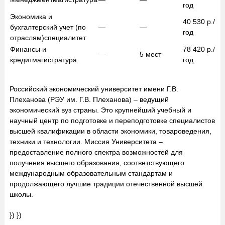
год
Экономика и
40 530
р./
бухгалтерский учет (по
—
—
год
отраслям)
специалитет
Финансы и
78 420
р./
—
5
мест
кредит
магистратура
год
Российский экономический университет имени Г.В.
Плеханова (РЭУ им. Г.В. Плеханова) – ведущий
экономический вуз страны. Это крупнейший учебный и
научный центр по подготовке и переподготовке специалистов
высшей квалификации в области экономики, товароведения,
техники и технологии. Миссия Университета –
предоставление полного спектра возможностей для
получения высшего образования, соответствующего
международным образовательным стандартам и
продолжающего лучшие традиции отечественной высшей
школы.
}) })