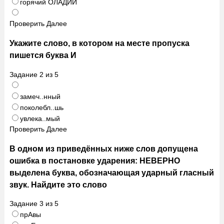
горячий ОЛАДИЙ
Проверить
Далее
Укажите слово, в котором на месте пропуска
пишется буква И
Задание
2
из
5
замеч..нный
поколебл..шь
увлека..мый
Проверить
Далее
В одном из приведённых ниже слов допущена
ошибка в постановке ударения: НЕВЕРНО
выделена буква, обозначающая ударный гласный
звук. Найдите это слово
Задание
3
из
5
прАвы