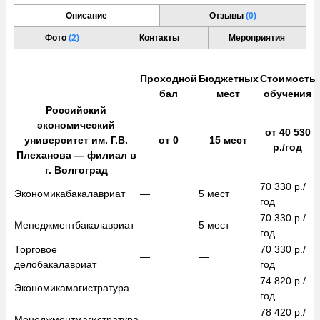
Описание
Отзывы
(0)
Фото
(2)
Контакты
Мероприятия
Проходной
Бюджетных
Стоимость
бал
мест
обучения
Российский
экономический
от
40 530
университет им. Г.В.
от
0
15
мест
р./год
Плеханова — филиал в
г. Волгоград
70 330
р./
Экономика
бакалавриат
—
5
мест
год
70 330
р./
Менеджмент
бакалавриат
—
5
мест
год
Торговое
70 330
р./
—
—
дело
бакалавриат
год
74 820
р./
Экономика
магистратура
—
—
год
78 420
р./
Менеджмент
магистратура
—
—