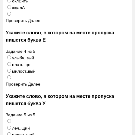
оклЕить
ждалА
Проверить
Далее
Укажите слово, в котором на месте пропуска
пишется буква Е
Задание
4
из
5
улыбч..вый
плать..це
милост..вый
Проверить
Далее
Укажите слово, в котором на месте пропуска
пишется буква У
Задание
5
из
5
леч..щий
пороч..щий