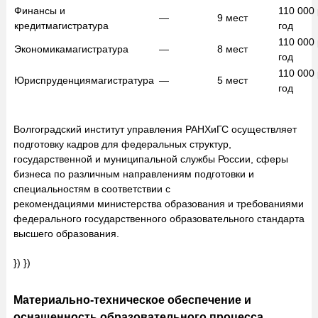
Финансы и
110 000
—
9
мест
кредит
магистратура
год
110 000
Экономика
магистратура
—
8
мест
год
110 000
Юриспруденция
магистратура
—
5
мест
год
Волгоградский институт управления РАНХиГС осуществляет
подготовку кадров для федеральных структур,
государственной и муниципальной службы России, сферы
бизнеса по различным направлениям подготовки и
специальностям в соответствии с
рекомендациями министерства образования и требованиями
федерального государственного образовательного стандарта
высшего образования.
}) })
Материально-техническое обеспечение и
оснащенность образовательного процесса