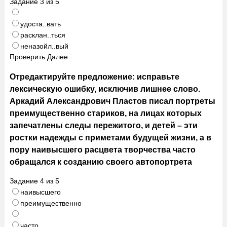
Задание
3
из
5
удоста..вать
расклан..ться
неназойл..вый
Проверить
Далее
Отредактируйте предложение: исправьте
лексическую ошибку, исключив лишнее слово.
Аркадий Александрович Пластов писал портреты
преимущественно стариков, на лицах которых
запечатлены следы пережитого, и детей – эти
ростки надежды с приметами будущей жизни, а в
пору наивысшего расцвета творчества часто
обращался к созданию своего автопортрета
Задание
4
из
5
наивысшего
преимущественно
часто