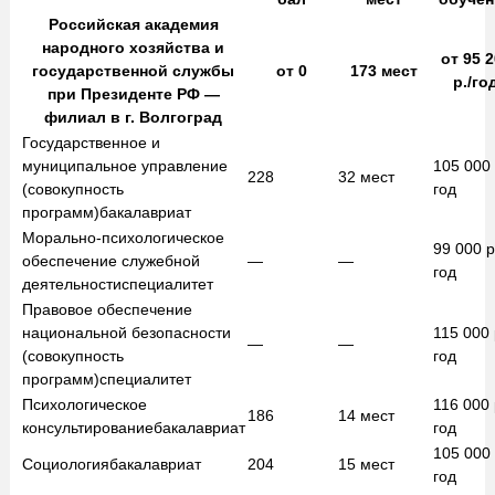
Российская академия
народного хозяйства и
от
95 2
государственной службы
от
0
173
мест
р./го
при Президенте РФ —
филиал в г. Волгоград
Государственное и
муниципальное управление
105 000
228
32
мест
(совокупность
год
программ)
бакалавриат
Морально-психологическое
99 000
р
обеспечение служебной
—
—
год
деятельности
специалитет
Правовое обеспечение
национальной безопасности
115 000
—
—
(совокупность
год
программ)
специалитет
Психологическое
116 000
186
14
мест
консультирование
бакалавриат
год
105 000
Социология
бакалавриат
204
15
мест
год