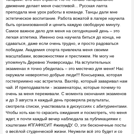
движение делает меня счастливой... Русская лапта
преподала мне урок работы в команде. Танцы дали мне
эстетическое воспитание. Работа вожатой в лагере научила
быть организованной и ценить каждую свободную минуту.
Самое важное дело для меня на сегодняшний день – это
легкая атлетика. Именно она научила биться до конца, не
сдаваться, даже если очень трудно, и просто радоваться
победам. Академия спорта привлекла меня своими
масштабами, возможностями и престижем. Не могу не
упомянуть Деревню Универсиады. На вступительных
экзаменах я точно убедилась – это местечко для меня! Нас
окружали невероятно добрые люди!!! Консьержка, которая
гостеприимно нас встретила. Вахтёр, который заваривал нам
чай. И преподаватели - экзаменаторы, которые почему-то
очень за меня переживали. С момента окончания экзаменов
и до 3 августа я каждый день проверяла результаты,
смотрела списки, участвовала в дискуссиях с абитуриентами.
Чтобы хоть как-то скрасить ожидания и посмотреть, что меня
ждет, я почти каждый вечер наблюдала за публикациями с
хэштегами #ПГАФКСИТ #живувДУ. О, эти бесконечные посты
о весёлой студенческой жизни. Неужели всё это будет и со