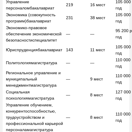
Управление
105 000
219
16
мест
персоналом
бакалавриат
год
Экономика (совокупность
105 000
231
38
мест
программ)
бакалавриат
год
Экономико-правовое
95 200
р
обеспечение экономической
—
—
год
безопасности
специалитет
105 000
Юриспруденция
бакалавриат
143
11
мест
год
110 000
Политология
магистратура
—
—
год
Региональное управление и
110 000
муниципальный
—
9
мест
год
менеджмент
магистратура
Социальная
127 000
—
8
мест
психология
магистратура
год
Управление обучением,
конкурентоспособностью,
110 000
трудоустройством и
—
8
мест
год
профессиональной карьерой
персонала
магистратура