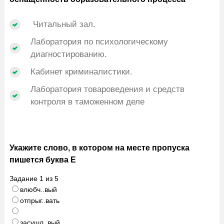
Читальный зал.
Лаборатория по психологическому
диагностированию.
Кабинет криминалистики.
Лаборатория товароведения и средств
контроля в таможенном деле
Укажите слово, в котором на месте пропуска
пишется буква Е
Задание
1
из
5
влюбч..вый
отпрыг..вать
засушл..вый