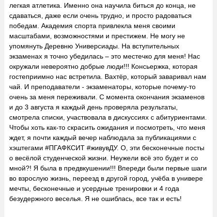
легкая атлетика. Именно она научила биться до конца, не
сдаваться, даже если очень трудно, и просто радоваться
победам. Академия спорта привлекла меня своими
масштабами, возможностями и престижем. Не могу не
упомянуть Деревню Универсиады. На вступительных
экзаменах я точно убедилась – это местечко для меня! Нас
окружали невероятно добрые люди!!! Консьержка, которая
гостеприимно нас встретила. Вахтёр, который заваривал нам
чай. И преподаватели - экзаменаторы, которые почему-то
очень за меня переживали. С момента окончания экзаменов
и до 3 августа я каждый день проверяла результаты,
смотрела списки, участвовала в дискуссиях с абитуриентами.
Чтобы хоть как-то скрасить ожидания и посмотреть, что меня
ждет, я почти каждый вечер наблюдала за публикациями с
хэштегами #ПГАФКСИТ #живувДУ. О, эти бесконечные посты
о весёлой студенческой жизни. Неужели всё это будет и со
мной?! Я была в предвкушении!!! Впереди были первые шаги
во взрослую жизнь, переезд в другой город, учёба в универе
мечты, бесконечные и усердные тренировки и 4 года
безудержного веселья. Я не ошиблась, все так и есть!