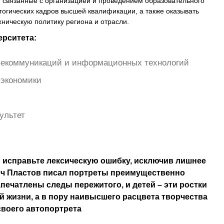
 связанные с организацией и проведением образовательного
гогических кадров высшей квалификации, а также оказывать
ническую политику региона и отрасли.
ерситета:
елекоммуникаций и информационных технологий
 экономики
ультет
 исправьте лексическую ошибку, исключив лишнее
ич Пластов писал портреты преимущественно
апечатлены следы пережитого, и детей – эти ростки
 жизни, а в пору наивысшего расцвета творчества
своего автопортрета