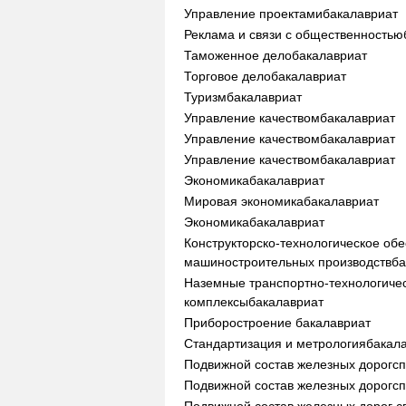
Управление проектами
бакалавриат
Реклама и связи с общественностью
Таможенное дело
бакалавриат
Торговое дело
бакалавриат
Туризм
бакалавриат
Управление качеством
бакалавриат
Управление качеством
бакалавриат
Управление качеством
бакалавриат
Экономика
бакалавриат
Мировая экономика
бакалавриат
Экономика
бакалавриат
Конструкторско-технологическое об
машиностроительных производств
ба
Наземные транспортно-технологиче
комплексы
бакалавриат
Приборостроение
бакалавриат
Стандартизация и метрология
бакал
Подвижной состав железных дорог
с
Подвижной состав железных дорог
с