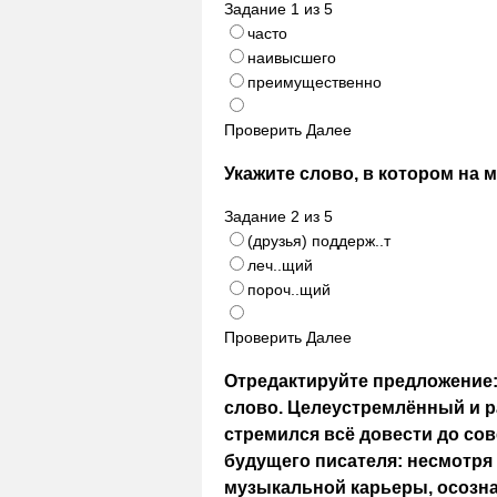
Задание
1
из
5
часто
наивысшего
преимущественно
Проверить
Далее
Укажите слово, в котором на 
Задание
2
из
5
(друзья) поддерж..т
леч..щий
пороч..щий
Проверить
Далее
Отредактируйте предложение:
слово. Целеустремлённый и 
стремился всё довести до со
будущего писателя: несмотря 
музыкальной карьеры, осозна