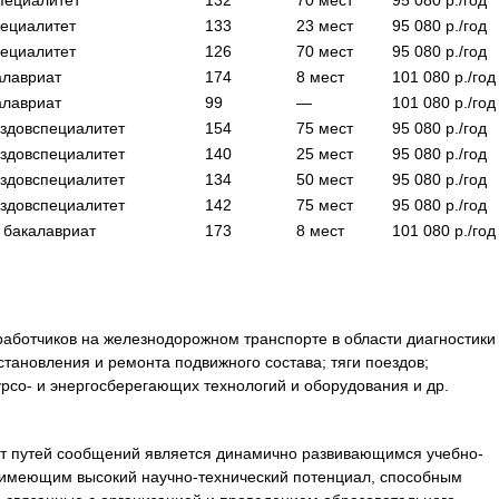
пециалитет
132
70
мест
95 080
р./год
пециалитет
133
23
мест
95 080
р./год
пециалитет
126
70
мест
95 080
р./год
алавриат
174
8
мест
101 080
р./год
алавриат
99
—
101 080
р./год
здов
специалитет
154
75
мест
95 080
р./год
здов
специалитет
140
25
мест
95 080
р./год
здов
специалитет
134
50
мест
95 080
р./год
здов
специалитет
142
75
мест
95 080
р./год
а
бакалавриат
173
8
мест
101 080
р./год
работчиков на железнодорожном транспорте в области диагностики
становления и ремонта подвижного состава; тяги поездов;
рсо- и энергосберегающих технологий и оборудования и др.
ет путей сообщений является динамично развивающимся учебно-
 имеющим высокий научно-технический потенциал, способным