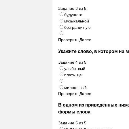
Задание
3
из
5
будущего
музыкальной
безграничную
Проверить
Далее
Укажите слово, в котором на 
Задание
4
из
5
улыбч..вый
плать..це
милост..вый
Проверить
Далее
В одном из приведённых ниж
формы слова
Задание
5
из
5