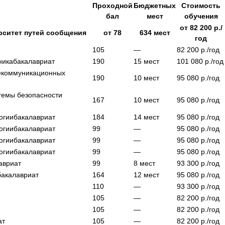
Проходной
Бюджетных
Стоимость
бал
мест
обучения
от
82 200
р./
рситет путей сообщения
от
78
634
мест
год
105
—
82 200
р./год
ника
бакалавриат
190
15
мест
101 080
р./год
екоммуникационных
190
10
мест
95 080
р./год
темы безопасности
167
10
мест
95 080
р./год
огии
бакалавриат
184
14
мест
95 080
р./год
огии
бакалавриат
99
—
95 080
р./год
огии
бакалавриат
99
—
95 080
р./год
огии
бакалавриат
99
—
95 080
р./год
авриат
99
8
мест
93 300
р./год
бакалавриат
164
12
мест
95 080
р./год
110
—
93 300
р./год
105
—
82 200
р./год
105
—
82 200
р./год
ат
105
—
82 200
р./год