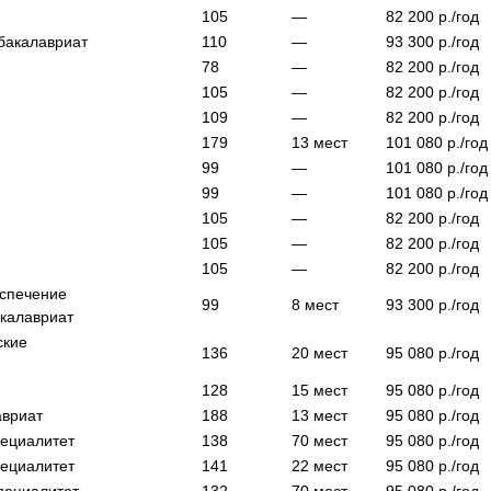
105
—
82 200
р./год
бакалавриат
110
—
93 300
р./год
78
—
82 200
р./год
105
—
82 200
р./год
109
—
82 200
р./год
179
13
мест
101 080
р./год
99
—
101 080
р./год
99
—
101 080
р./год
105
—
82 200
р./год
105
—
82 200
р./год
105
—
82 200
р./год
еспечение
99
8
мест
93 300
р./год
калавриат
ские
136
20
мест
95 080
р./год
128
15
мест
95 080
р./год
авриат
188
13
мест
95 080
р./год
пециалитет
138
70
мест
95 080
р./год
пециалитет
141
22
мест
95 080
р./год