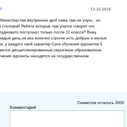
о
13.10.2018
инистерства внутренних дел! сама там не учусь , но
в столовой! Ребята которые там учатся говорят что
трудновато.поступают только после 11 класса!! Вижу
ждый день,не все конечно строгие,есть добрые и милые
ки, у каждого свой характер.Срок обучения курсантов 5
скаются дисциплинированные,серьезные,образованные
учения курсанты находятся на государственном
Символов осталось
3000
Комментарий