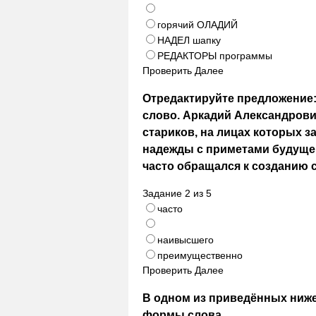
горячий ОЛАДИЙ
НАДЕЛ шапку
РЕДАКТОРЫ программы
Проверить
Далее
Отредактируйте предложение:
слово. Аркадий Александров
стариков, на лицах которых з
надежды с приметами будущей
часто обращался к созданию 
Задание
2
из
5
часто
наивысшего
преимущественно
Проверить
Далее
В одном из приведённых ниж
формы слова