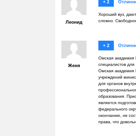
+ 2
Отличн
Хороший вуз, дают
сложно. Свободно
Леонид
+ 2
Отличн
Омская академия 
специалистов для
Женя
Омская академия 
учреждений минист
для органов внутр
профессиональног
образования. При
является подготов
федерального окру
окончанию, не сос
права, что доволь