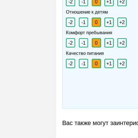
-2
-1
0
+1
+2
Отношение к детям
-2
-1
0
+1
+2
Комфорт пребывания
-2
-1
0
+1
+2
Качество питания
-2
-1
0
+1
+2
Вас также могут заинтери