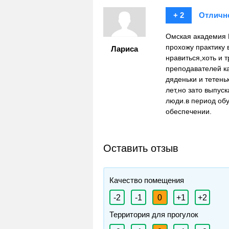
+ 2
Отличн
Омская академия М
прохожу практику 
Лариса
нравиться,хоть и 
преподавателей ка
дяденьки и тетень
лет,но зато выпу
люди.в период об
обеспечении.
Оставить отзыв
Качество помещения
-2
-1
0
+1
+2
Территория для прогулок