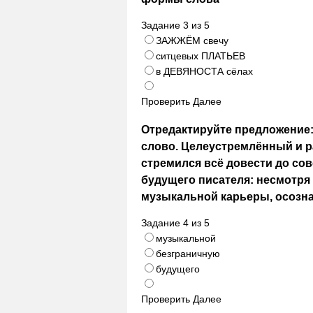
Задание
3
из
5
ЗАЖЖЁМ свечу
ситцевых ПЛАТЬЕВ
в ДЕВЯНОСТА сёлах
Проверить
Далее
Отредактируйте предложение:
слово. Целеустремлённый и 
стремился всё довести до со
будущего писателя: несмотря 
музыкальной карьеры, осозна
Задание
4
из
5
музыкальной
безграничную
будущего
Проверить
Далее