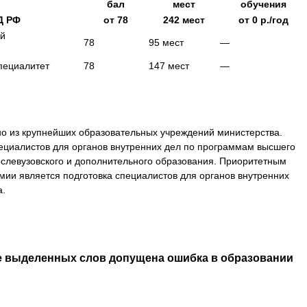
бал
мест
обучения
Д РФ
от
78
242
мест
от
0
р./год
ой
78
95
мест
—
пециалитет
78
147
мест
—
о из крупнейших образовательных учреждений министерства.
пециалистов для органов внутренних дел по программам высшего
слевузовского и дополнительного образования. Приоритетным
мии является подготовка специалистов для органов внутренних
а.
е выделенных слов допущена ошибка в образовании