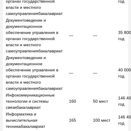
органах государственной
год
власти и местного
самоуправления
бакалавриат
Документоведение и
документационное
обеспечение управления в
35 80
—
—
органах государственной
год
власти и местного
самоуправления
бакалавриат
Документоведение и
документационное
обеспечение управления в
40 00
—
—
органах государственной
год
власти и местного
самоуправления
бакалавриат
Инфокоммуникационные
146 4
технологии и системы
160
50
мест
год
связи
бакалавриат
Информатика и
146 4
вычислительная
165
100
мест
год
техника
бакалавриат