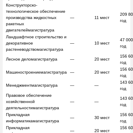
Конструкторско-
технологическое обеспечение
209 8
производства жидкостных
—
11
мест
год
ракетных
двигателей
магистратура
Ландшафтное строительство и
47 00
декоративное
—
10
мест
год
растеневодство
магистратура
156 6
Лесное дело
магистратура
—
20
мест
год
156 6
Машиностроение
магистратура
—
20
мест
год
143 6
Менеджмент
магистратура
—
—
год
Правовое обеспечение
143 6
хозяйственной
—
—
год
деятельности
магистратура
Прикладная
156 6
—
30
мест
информатика
магистратура
год
Прикладная
156 6
—
20
мест