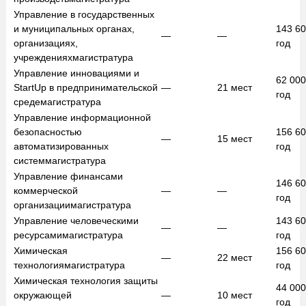
Управление в государственных
и муниципальных органах,
143 6
—
—
организациях,
год
учреждениях
магистратура
Управление инновациями и
62 00
StartUp в предпринимательской
—
21
мест
год
среде
магистратура
Управление информационной
безопасностью
156 6
—
15
мест
автоматизированных
год
систем
магистратура
Управление финансами
146 6
коммерческой
—
—
год
организации
магистратура
Управление человеческими
143 6
—
—
ресурсами
магистратура
год
Химическая
156 6
—
22
мест
технология
магистратура
год
Химическая технология защиты
44 00
окружающей
—
10
мест
год