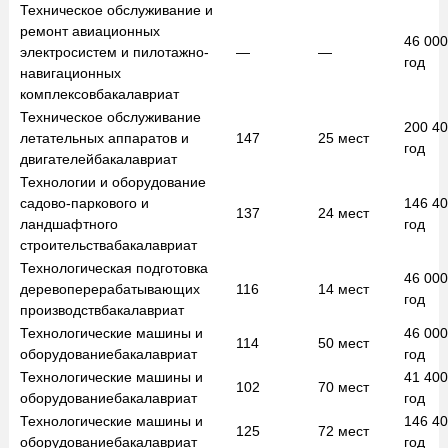
Техническое обслуживание и
ремонт авиационных
46 00
электросистем и пилотажно-
—
—
год
навигационных
комплексов
бакалавриат
Техническое обслуживание
200 4
летательных аппаратов и
147
25
мест
год
двигателей
бакалавриат
Технологии и оборудование
садово-паркового и
146 4
137
24
мест
ландшафтного
год
строительства
бакалавриат
Технологическая подготовка
46 00
деревоперерабатывающих
116
14
мест
год
производств
бакалавриат
Технологические машины и
46 00
114
50
мест
оборудование
бакалавриат
год
Технологические машины и
41 40
102
70
мест
оборудование
бакалавриат
год
Технологические машины и
146 4
125
72
мест
оборудование
бакалавриат
год