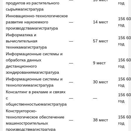
продуктов из растительного
год
сырья
магистратура
Инновационно-технологическое
156 6
развитие наукоемкого
—
14
мест
год
производства
магистратура
Информатика и
156 6
вычислительная
—
57
мест
год
техника
магистратура
Информационные системы и
обработка данных
156 6
—
9
мест
дистанционного
год
зондирования
магистратура
Информационные системы и
156 6
—
30
мест
технологии
магистратура
год
Консалтинг в рекламе и связях
156 6
с
—
—
год
общественностью
магистратура
Конструкторско-
технологическое обеспечение
156 6
—
38
мест
машиностроительных
год
производств
магистратура