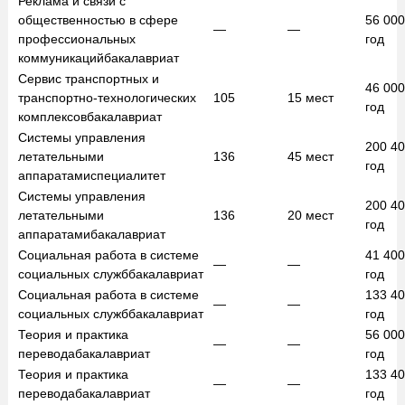
Реклама и связи с
общественностью в сфере
56 00
—
—
профессиональных
год
коммуникаций
бакалавриат
Сервис транспортных и
46 00
транспортно-технологических
105
15
мест
год
комплексов
бакалавриат
Системы управления
200 4
летательными
136
45
мест
год
аппаратами
специалитет
Системы управления
200 4
летательными
136
20
мест
год
аппаратами
бакалавриат
Социальная работа в системе
41 40
—
—
социальных служб
бакалавриат
год
Социальная работа в системе
133 4
—
—
социальных служб
бакалавриат
год
Теория и практика
56 00
—
—
перевода
бакалавриат
год
Теория и практика
133 4
—
—
перевода
бакалавриат
год