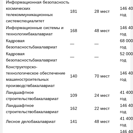
Информационная безопасность
космических
146 4
181
28
мест
телекоммуникационных
год
систем
специалитет
Информационные системы и
146 4
168
48
мест
технологии
бакалавриат
год
Кадровая
68 00
—
—
безопасность
бакалавриат
год
Кадровая
52 00
—
—
безопасность
бакалавриат
год
Конструкторско-
технологическое обеспечение
146 4
140
70
мест
машиностроительных
год
производств
бакалавриат
Ландшафтное
41 40
109
24
мест
строительство
бакалавриат
год
Ландшафтное
146 4
162
22
мест
строительство
бакалавриат
год
41 40
Лесное дело
бакалавриат
141
48
мест
год
146 4