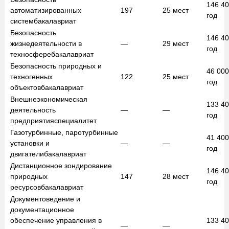
146 4
автоматизированных
197
25
мест
год
систем
бакалавриат
Безопасность
146 4
жизнедеятельности в
—
29
мест
год
техносфере
бакалавриат
Безопасность природных и
46 00
техногенных
122
25
мест
год
объектов
бакалавриат
Внешнеэкономическая
133 4
деятельность
—
—
год
предприятия
специалитет
Газотурбинные, паротурбинные
41 40
установки и
—
—
год
двигатели
бакалавриат
Дистанционное зондирование
146 4
природных
147
28
мест
год
ресурсов
бакалавриат
Документоведение и
документационное
обеспечение управления в
133 4
—
—