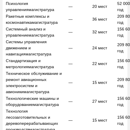
Психология
52 00
—
20
мест
управления
магистратура
год
Ракетные комплексы и
209 8
—
36
мест
космонавтика
магистратура
год
Системный анализ и
156 6
—
32
мест
управление
магистратура
год
Системы управления
209 8
движением и
—
24
мест
год
навигация
магистратура
Стандартизация и
156 6
—
22
мест
метрология
магистратура
год
Техническое обслуживание и
ремонт авиационных
209 8
—
15
мест
электросистем и
год
авионики
магистратура
Технологические машины и
156 6
—
27
мест
оборудование
магистратура
год
Технология
лесозаготовительных и
156 6
—
15
мест
деревоперерабатывающих
год
производств
магистратура