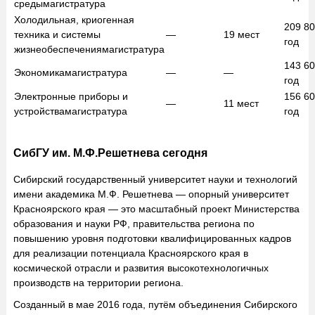
среды
магистратура
Холодильная, криогенная
209 8
техника и системы
—
19
мест
год
жизнеобеспечения
магистратура
143 6
Экономика
магистратура
—
—
год
Электронные приборы и
156 6
—
11
мест
устройства
магистратура
год
СибГУ им. М.Ф.Решетнева сегодня
Сибирский государственный университет науки и технологий
имени академика М.Ф. Решетнева — опорный университет
Красноярского края — это масштабный проект Министерства
образования и науки РФ, правительства региона по
повышению уровня подготовки квалифицированных кадров
для реализации потенциала Красноярского края в
космической отрасли и развития высокотехнологичных
производств на территории региона.
Созданный в мае 2016 года, путём объединения Сибирского