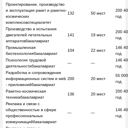
Проектирование, производство
и эксплуатация ракет и ракетно-
200 4
132
50
мест
космических
год
комплексов
специалитет
Производство и испытания
200 4
двигателей летательных
141
19
мест
год
аппаратов
бакалавриат
Промышленная
146 4
104
22
мест
биотехнология
бакалавриат
год
Психология трудовой
146 4
—
—
деятельности
бакалавриат
год
Разработка и сопровождение
55 00
информационных систем и web
200
20
мест
год
- приложений
бакалавриат
Ракетно-космическая
200 4
136
20
мест
техника
бакалавриат
год
Реклама и связи с
общественностью в сфере
146 4
—
—
профессиональных
год
коммуникаций
бакалавриат