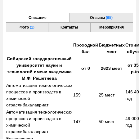
Описание
Отзывы
(65)
Фото
(1)
Контакты
Мероприятия
Проходной
Бюджетных
Стоим
бал
мест
обуч
Сибирский государственный
университет науки и
от
35
от
0
2623
мест
технологий имени академика
р./
М.Ф. Решетнева
Автоматизация технологических
процессов и производств в
146 4
159
25
мест
химической
год
отрасли
бакалавриат
Автоматизация технологических
процессов и производств в
49 00
147
50
мест
химической
год
отрасли
бакалавриат
Безопасность