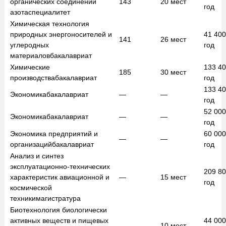
органических соединений
143
20
мест
год
азота
специалитет
Химическая технология
природных энергоносителей и
41 40
141
26
мест
углеродных
год
материалов
бакалавриат
Химические
133 4
185
30
мест
производства
бакалавриат
год
133 4
Экономика
бакалавриат
—
—
год
52 00
Экономика
бакалавриат
—
—
год
Экономика предприятий и
60 00
—
—
организаций
бакалавриат
год
Анализ и синтез
эксплуатационно-технических
209 8
характеристик авиационной и
—
15
мест
год
космической
техники
магистратура
Биотехнология биологически
активных веществ и пищевых
44 00
—
10
мест