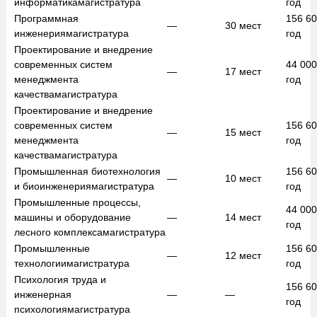
информатика
магистратура
год
Программная
156 6
—
30
мест
инженерия
магистратура
год
Проектирование и внедрение
современных систем
44 00
—
17
мест
менеджмента
год
качества
магистратура
Проектирование и внедрение
современных систем
156 6
—
15
мест
менеджмента
год
качества
магистратура
Промышленная биотехнология
156 6
—
10
мест
и биоинженерия
магистратура
год
Промышленные процессы,
44 00
машины и оборудование
—
14
мест
год
лесного комплекса
магистратура
Промышленные
156 6
—
12
мест
технологии
магистратура
год
Психология труда и
156 6
инженерная
—
—
год
психология
магистратура