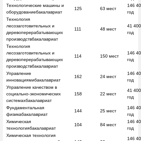
Технологические машины и
146 4
125
63
мест
оборудование
бакалавриат
год
Технология
лесозаготовительных и
41 40
111
48
мест
деревоперерабатывающих
год
производств
бакалавриат
Технология
лесозаготовительных и
146 4
114
150
мест
деревоперерабатывающих
год
производств
бакалавриат
Управление
146 4
162
24
мест
инновациями
бакалавриат
год
Управление качеством в
41 40
социально-экономических
158
22
мест
год
системах
бакалавриат
Фундаментальная
146 4
144
25
мест
физика
бакалавриат
год
Химическая
146 4
104
84
мест
технология
бакалавриат
год
Химическая технология
146 4