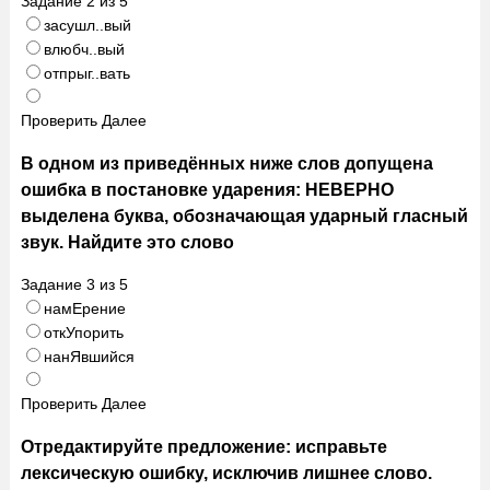
Задание
2
из
5
засушл..вый
влюбч..вый
отпрыг..вать
Проверить
Далее
В одном из приведённых ниже слов допущена
ошибка в постановке ударения: НЕВЕРНО
выделена буква, обозначающая ударный гласный
звук. Найдите это слово
Задание
3
из
5
намЕрение
откУпорить
нанЯвшийся
Проверить
Далее
Отредактируйте предложение: исправьте
лексическую ошибку, исключив лишнее слово.