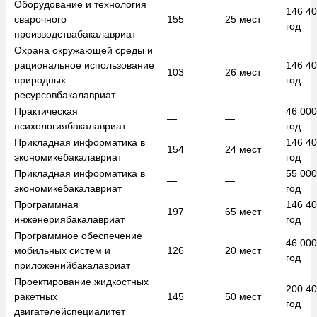
Оборудование и технология
146 4
сварочного
155
25
мест
год
производства
бакалавриат
Охрана окружающей среды и
рациональное использование
146 4
103
26
мест
природных
год
ресурсов
бакалавриат
Практическая
46 00
—
—
психология
бакалавриат
год
Прикладная информатика в
146 4
154
24
мест
экономике
бакалавриат
год
Прикладная информатика в
55 00
—
—
экономике
бакалавриат
год
Программная
146 4
197
65
мест
инженерия
бакалавриат
год
Программное обеспечение
46 00
мобильных систем и
126
20
мест
год
приложений
бакалавриат
Проектирование жидкостных
200 4
ракетных
145
50
мест
год
двигателей
специалитет