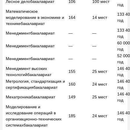
Лесное дело
бакалавриат
106
100
мест
год
Математическое
133 4
моделирование в экономике и
164
14
мест
год
технике
бакалавриат
133 4
Менеджмент
бакалавриат
—
—
год
60 00
Менеджмент
бакалавриат
—
—
год
52 00
Менеджмент
бакалавриат
—
—
год
Менеджмент высоких
146 4
155
25
мест
технологий
бакалавриат
год
Метрология, стандартизация и
146 4
160
24
мест
сертификация
бакалавриат
год
146 4
Мехатроника
бакалавриат
149
25
мест
год
Моделирование и
исследование операций в
146 4
185
24
мест
организационно-технических
год
системах
бакалавриат