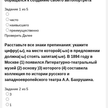
Задание
1
из
5
часто
наивысшего
преимущественно
Проверить
Далее
Расставьте все знаки препинания: укажите
цифру(-ы), на месте которой(-ых) в предложении
должна(-ы) стоять запятая(-ые). В 1894 году в
Москве (1) появился Литературно-театральный
музей (2) основу )3) которого (4) составила
коллекция по истории русского и
западноевропейского театра А.А. Бахрушина.
Задание
2
из
5
3
1