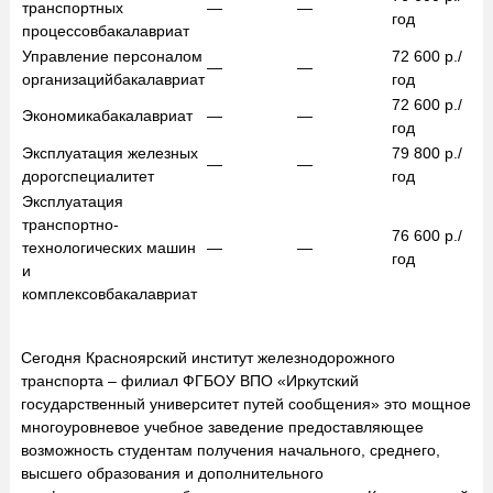
транспортных
—
—
год
процессов
бакалавриат
Управление персоналом
72 600
р./
—
—
организаций
бакалавриат
год
72 600
р./
Экономика
бакалавриат
—
—
год
Эксплуатация железных
79 800
р./
—
—
дорог
специалитет
год
Эксплуатация
транспортно-
76 600
р./
технологических машин
—
—
год
и
комплексов
бакалавриат
Сегодня Красноярский институт железнодорожного
транспорта – филиал ФГБОУ ВПО «Иркутский
государственный университет путей сообщения» это мощное
многоуровневое учебное заведение предоставляющее
возможность студентам получения начального, среднего,
высшего образования и дополнительного