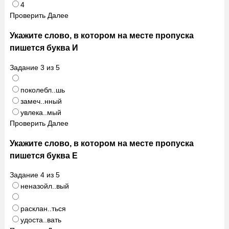
4
Проверить
Далее
Укажите слово, в котором на месте пропуска
пишется буква И
Задание
3
из
5
поколебл..шь
замеч..нный
увлека..мый
Проверить
Далее
Укажите слово, в котором на месте пропуска
пишется буква Е
Задание
4
из
5
неназойл..вый
расклан..ться
удоста..вать