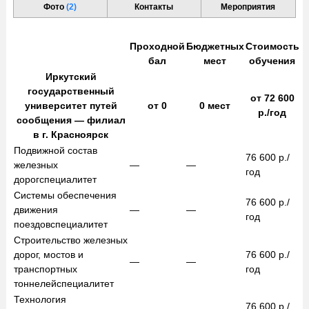
Фото
(2)
Контакты
Мероприятия
Проходной
Бюджетных
Стоимость
бал
мест
обучения
Иркутский
государственный
от
72 600
университет путей
от
0
0
мест
р./год
сообщения — филиал
в г. Красноярск
Подвижной состав
76 600
р./
железных
—
—
год
дорог
специалитет
Системы обеспечения
76 600
р./
движения
—
—
год
поездов
специалитет
Строительство железных
дорог, мостов и
76 600
р./
—
—
транспортных
год
тоннелей
специалитет
Технология
76 600
р./