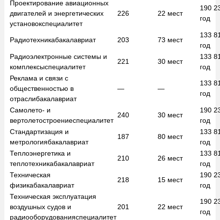
Проектирование авиационных
190 2
двигателей и энергетических
226
22
мест
год
установок
специалитет
133 8
Радиотехника
бакалавриат
203
73
мест
год
Радиоэлектронные системы и
133 8
221
30
мест
комплексы
специалитет
год
Реклама и связи с
133 8
общественностью в
—
—
год
отрасли
бакалавриат
Самолето- и
190 2
240
30
мест
вертолетостроение
специалитет
год
Стандартизация и
133 8
187
80
мест
метрология
бакалавриат
год
Теплоэнергетика и
133 8
210
26
мест
теплотехника
бакалавриат
год
Техническая
190 2
218
15
мест
физика
бакалавриат
год
Техническая эксплуатация
190 2
воздушных судов и
201
22
мест
год
радиооборудования
специалитет