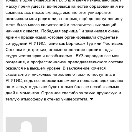
только в один университет. ВУЗ для меня изначально имел
массу преимуществ: во-первых,в качестве образования я не
сомневалась нисколько,ведь именно этот университет
оканчивали мои родители,во-вторых, ещё до поступления у
меня была масса впечатлений и положительных эмоций
начиная с квеста "Победная зарница " и заканчивая очень
яркими праздниками,которые организовывали студенты и
сотрудники РГУТИС, такие как Вернисаж Тур или Фестиваль
Солянки и ,в-третьих, огромное желание прожить годы
студенчества ярко и незабываемо . ВУЗ оправдал все мои
ожидания, а профессионализм преподавательского состава
оказался на высшем уровне. В заключение хочется
сказать,что я нисколько не жалею о том,что поступила в
РГУТИС, ведь все пережитые эмоции невольно вдохновляют
на мысль,что дальше будет только больше незабываемых
дней и моментов. Огромное спасибо за такую дружескую и
теплую атмосферу в стенах университета. ❤