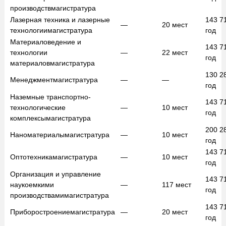
производств
магистратура
Лазерная техника и лазерные
143 7
—
20
мест
технологии
магистратура
год
Материаловедение и
143 7
технологии
—
22
мест
год
материалов
магистратура
130 2
Менеджмент
магистратура
—
—
год
Наземные транспортно-
143 7
технологические
—
10
мест
год
комплексы
магистратура
200 2
Наноматериалы
магистратура
—
10
мест
год
143 7
Оптотехника
магистратура
—
10
мест
год
Организация и управление
143 7
наукоемкими
—
117
мест
год
производствами
магистратура
143 7
Приборостроение
магистратура
—
20
мест
год