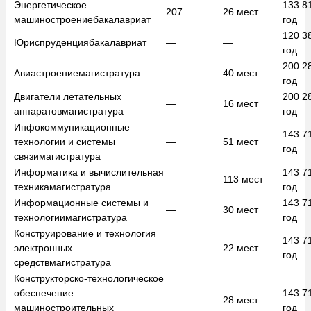
Энергетическое
133 8
207
26
мест
машиностроение
бакалавриат
год
120 3
Юриспруденция
бакалавриат
—
—
год
200 2
Авиастроение
магистратура
—
40
мест
год
Двигатели летательных
200 2
—
16
мест
аппаратов
магистратура
год
Инфокоммуникационные
143 7
технологии и системы
—
51
мест
год
связи
магистратура
Информатика и вычислительная
143 7
—
113
мест
техника
магистратура
год
Информационные системы и
143 7
—
30
мест
технологии
магистратура
год
Конструирование и технология
143 7
электронных
—
22
мест
год
средств
магистратура
Конструкторско-технологическое
обеспечение
143 7
—
28
мест
машиностроительных
год