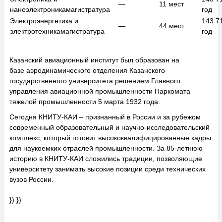
—
11
мест
наноэлектроника
магистратура
год
Электроэнергетика и
143 7
—
44
мест
электротехника
магистратура
год
Казанский авиационный институт был образован на
базе аэродинамического отделения Казанского
государственного университета решением Главного
управления авиационной промышленности Наркомата
тяжелой промышленности 5 марта 1932 года.
Сегодня КНИТУ-КАИ – признанный в России и за рубежом
современный образовательный и научно-исследовательский
комплекс, который готовит высококвалифицированные кадры
для наукоемких отраслей промышленности. За 85-летнюю
историю в КНИТУ-КАИ сложились традиции, позволяющие
университету занимать высокие позиции среди технических
вузов России.
}) })