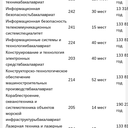
техника
бакалавриат
год
Информационная
13 31
242
30
мест
безопасность
бакалавриат
год
Информационная безопасность
133 8
телекоммуникационных
241
15
мест
год
систем
специалитет
Информационные системы и
133 8
224
40
мест
технологии
бакалавриат
год
Конструирование и технология
133 8
электронных
203
40
мест
год
средств
бакалавриат
Конструкторско-технологическое
обеспечение
133 8
214
52
мест
машиностроительных
год
производств
бакалавриат
Кораблестроение,
океанотехника и
190 2
системотехника объектов
205
14
мест
год
морской
инфраструктуры
бакалавриат
Лазерная техника и лазерные
133 8