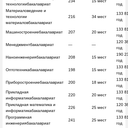
234
15
мест
технологии
бакалавриат
год
Материаловедение и
133 8
технологии
216
34
мест
год
материалов
бакалавриат
133 8
Машиностроение
бакалавриат
207
20
мест
год
120 3
Менеджмент
бакалавриат
—
—
год
190 2
Наноинженерия
бакалавриат
208
15
мест
год
133 8
Оптотехника
бакалавриат
198
15
мест
год
133 8
Приборостроение
бакалавриат
200
18
мест
год
Прикладная
133 8
220
20
мест
информатика
бакалавриат
год
Прикладная математика и
120 3
226
25
мест
информатика
бакалавриат
год
Программная
133 8
241
25
мест
инженерия
бакалавриат
год