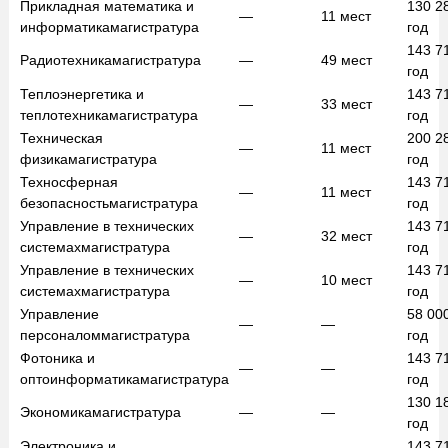
Прикладная математика и
130 2
—
11
мест
информатика
магистратура
год
143 7
Радиотехника
магистратура
—
49
мест
год
Теплоэнергетика и
143 7
—
33
мест
теплотехника
магистратура
год
Техническая
200 2
—
11
мест
физика
магистратура
год
Техносферная
143 7
—
11
мест
безопасность
магистратура
год
Управление в технических
143 7
—
32
мест
системах
магистратура
год
Управление в технических
143 7
—
10
мест
системах
магистратура
год
Управление
58 00
—
—
персоналом
магистратура
год
Фотоника и
143 7
—
—
оптоинформатика
магистратура
год
130 1
Экономика
магистратура
—
—
год
Электроника и
143 7