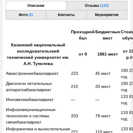
Описание
Отзывы
(120)
Фото
(2)
Контакты
Мероприятия
Проходной
Бюджетных
Стои
бал
мест
обуч
Казанский национальный
исследовательский
от
13
от
0
1861
мест
технический университет им.
р./
А.Н. Туполева
190 2
Авиастроение
бакалавриат
223
45
мест
год
Двигатели летательных
190 2
215
20
мест
аппаратов
бакалавриат
год
133 8
Инноватика
бакалавриат
—
—
год
Инфокоммуникационные
133 8
технологии и системы
203
78
мест
год
связи
бакалавриат
Информатика и вычислительная
133 8
221
110
мест