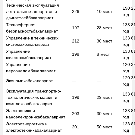
Техническая эксплуатация
190 2
летательных аппаратов и
226
10
мест
год
двигателей
бакалавриат
Техносферная
133 8
197
28
мест
безопасность
бакалавриат
год
Управление в технических
133 8
212
30
мест
системах
бакалавриат
год
Управление
133 8
198
8
мест
качеством
бакалавриат
год
Управление
120 3
—
—
персоналом
бакалавриат
год
120 3
Экономика
бакалавриат
—
—
год
Эксплуатация транспортно-
133 8
технологических машин и
199
29
мест
год
комплексов
бакалавриат
Электроника и
133 8
203
30
мест
наноэлектроника
бакалавриат
год
Электроэнергетика и
133 8
201
50
мест
электротехника
бакалавриат
год