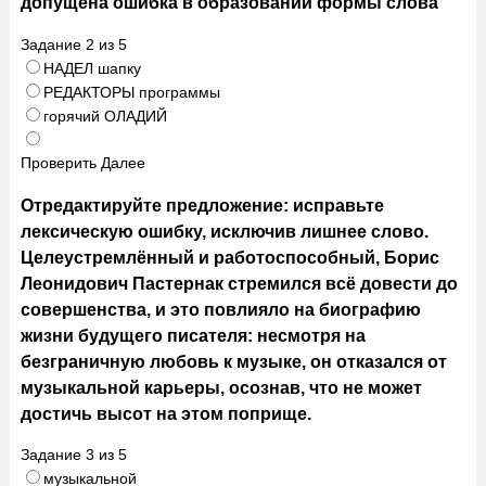
допущена ошибка в образовании формы слова
Задание
2
из
5
НАДЕЛ шапку
РЕДАКТОРЫ программы
горячий ОЛАДИЙ
Проверить
Далее
Отредактируйте предложение: исправьте
лексическую ошибку, исключив лишнее слово.
Целеустремлённый и работоспособный, Борис
Леонидович Пастернак стремился всё довести до
совершенства, и это повлияло на биографию
жизни будущего писателя: несмотря на
безграничную любовь к музыке, он отказался от
музыкальной карьеры, осознав, что не может
достичь высот на этом поприще.
Задание
3
из
5
музыкальной