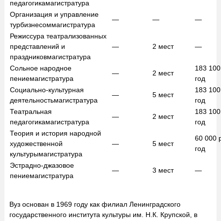
педагогика
магистратура
Организация и управление
—
—
—
турбизнесом
магистратура
Режиссура театрализованных
представлений и
—
2
мест
—
праздников
магистратура
Сольное народное
183 10
—
2
мест
пение
магистратура
год
Социально-культурная
183 10
—
5
мест
деятельность
магистратура
год
Театральная
183 10
—
2
мест
педагогика
магистратура
год
Теория и история народной
60 000
художественной
—
5
мест
год
культуры
магистратура
Эстрадно-джазовое
—
3
мест
—
пение
магистратура
Вуз основан в 1969 году как филиал Ленинградского
государственного института культуры им. Н.К. Крупской, в