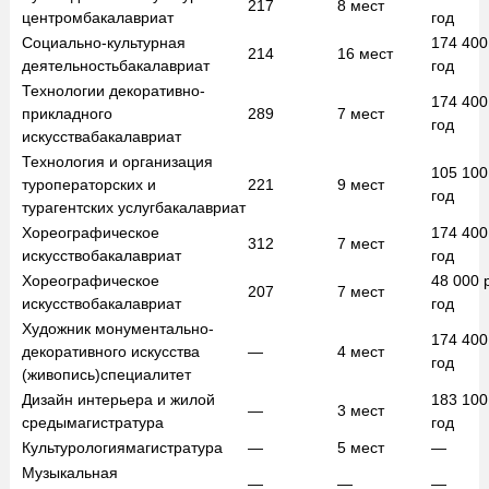
217
8
мест
центром
бакалавриат
год
Социально-культурная
174 40
214
16
мест
деятельность
бакалавриат
год
Технологии декоративно-
174 40
прикладного
289
7
мест
год
искусства
бакалавриат
Технология и организация
105 10
туроператорских и
221
9
мест
год
турагентских услуг
бакалавриат
Хореографическое
174 40
312
7
мест
искусство
бакалавриат
год
Хореографическое
48 000
207
7
мест
искусство
бакалавриат
год
Художник монументально-
174 40
декоративного искусства
—
4
мест
год
(живопись)
специалитет
Дизайн интерьера и жилой
183 10
—
3
мест
среды
магистратура
год
Культурология
магистратура
—
5
мест
—
Музыкальная
—
—
—