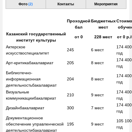
Фото
(2)
Контакты
Мероприятия
Проходной
Бюджетных
Стоимо
бал
мест
обуче
Казанский государственный
от
0
228
мест
от
0
р.
институт культуры
Актерское
174 40
245
6
мест
искусство
специалитет
год
174 40
Арт-критика
бакалавриат
205
8
мест
год
Библиотечно-
174 40
информационная
204
8
мест
год
деятельность
бакалавриат
Визуальные
174 40
210
9
мест
коммуникации
бакалвриат
год
174 40
Дизайн
бакалавриат
300
7
мест
год
Документационное
105 10
обеспечение управленческой
195
9
мест
год
деятельности
бакалавриат