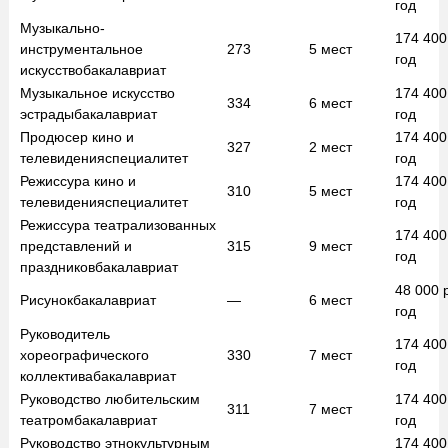
год
Музыкально-
174 40
инструментальное
273
5
мест
год
искусство
бакалавриат
Музыкальное искусство
174 40
334
6
мест
эстрады
бакалавриат
год
Продюсер кино и
174 40
327
2
мест
телевидения
специалитет
год
Режиссура кино и
174 40
310
5
мест
телевидения
специалитет
год
Режиссура театрализованных
174 40
представлений и
315
9
мест
год
праздников
бакалавриат
48 000
Рисунок
бакалавриат
—
6
мест
год
Руководитель
174 40
хореографического
330
7
мест
год
коллектива
бакалавриат
Руководство любительским
174 40
311
7
мест
театром
бакалавриат
год
Руководство этнокультурным
174 40