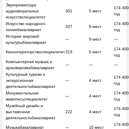
Звукорежиссура
174 40
аудиовизуальных
301
5
мест
год
искусств
специалитет
Искусство народного
174 40
327
8
мест
пения
бакалавриат
год
История мировой
—
9
мест
—
культуры
бакалавриат
174 40
Кинооператорство
специалитет
319
5
мест
год
Компьютерная музыка и
—
—
—
аранжировка
бакалавриат
Культурный туризм и
174 40
экскурсионная
—
4
мест
год
деятельность
бакалавриат
Монументальная
174 40
—
4
мест
живопись
специалитет
год
Музейный дизайн и
174 40
выставочная
222
4
мест
год
деятельность
бакалавриат
174 40
Музыка
бакалавриат
—
10
мест