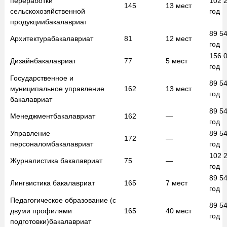
переработки
102 
145
13
мест
сельскохозяйственной
год
продукции
бакалавриат
89 5
Архитектура
бакалавриат
81
12
мест
год
156 
Дизайн
бакалавриат
77
5
мест
год
Государственное и
89 5
муниципальное управление
162
13
мест
год
бакалавриат
89 5
Менеджмент
бакалавриат
162
—
год
Управление
89 5
172
—
персоналом
бакалавриат
год
102 
Журналистика
бакалавриат
75
—
год
89 5
Лингвистика
бакалавриат
165
7
мест
год
Педагогическое образование (с
89 5
двуми профилями
165
40
мест
год
подготовки)
бакалавриат