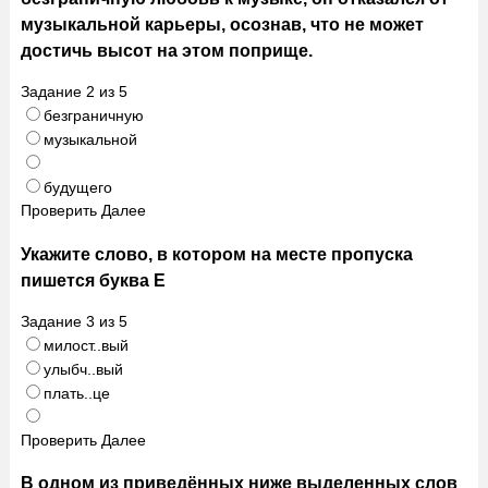
музыкальной карьеры, осознав, что не может
достичь высот на этом поприще.
Задание
2
из
5
безграничную
музыкальной
будущего
Проверить
Далее
Укажите слово, в котором на месте пропуска
пишется буква Е
Задание
3
из
5
милост..вый
улыбч..вый
плать..це
Проверить
Далее
В одном из приведённых ниже выделенных слов