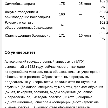
102 
Химия
бакалавриат
175
25
мест
год
Документоведение и
89 5
160
—
архивоведение
бакалавриат
год
Реклама и связи с
102 
167
—
общественностью
бакалавриат
год
89 5
Юриспруденция
бакалавриат
171
10
мест
год
Об университет
Астраханский государственный университет (АГУ),
основанный в 1932 году, сейчас известен как одно
из крупнейших многоцелевых образовательных учреждений
в Каспийском регионе. Образовательные программы,
предлагаемые университетом, различаются по ступеням
обучения (бакалавр, специалист, магистр), формам обучения
(очная, вечерняя, заочная), видам обучения (основное
и параллельное), методам реализации (стационарные
и дистанционные), способам кооперации (внутривузовские
и межвузовские). В университете обучаются студенты