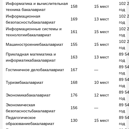
Информатика и вычислительная
102 
158
15
мест
техника
бакалавриат
год
Информационная
102 
169
13
мест
безопасность
бакалавриат
год
Информационные системы и
102 
161
15
мест
технологии
бакалавриат
год
102 
Машиностроение
бакалавриат
155
15
мест
год
Прикладная математика и
89 5
163
13
мест
информатика
бакалавриат
год
89 5
Гостиничное дело
бакалавриат
167
—
год
89 5
Туризм
бакалавриат
168
10
мест
год
89 5
Экономика
бакалавриат
176
12
мест
год
Экономическая
89 5
156
—
безопасность
бакалавриат
год
Педагогическое
89 5
130
15
мест
образование
бакалавриат
год