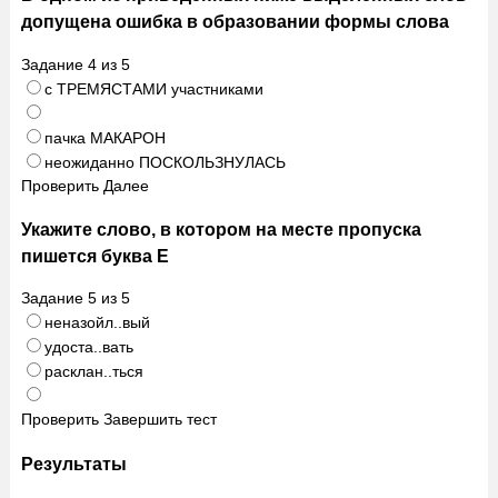
допущена ошибка в образовании формы слова
Задание
4
из
5
с ТРЕМЯСТАМИ участниками
пачка МАКАРОН
неожиданно ПОСКОЛЬЗНУЛАСЬ
Проверить
Далее
Укажите слово, в котором на месте пропуска
пишется буква Е
Задание
5
из
5
неназойл..вый
удоста..вать
расклан..ться
Проверить
Завершить тест
Результаты