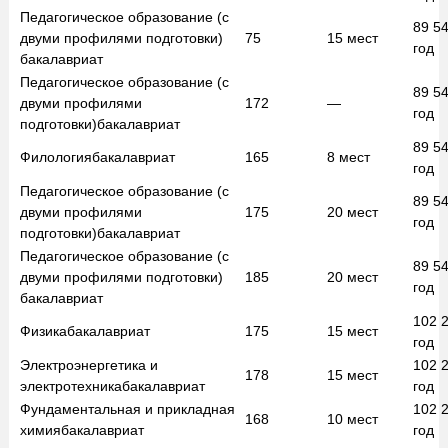
Педагогическое образование (с
89 5
двуми профилями подготовки)
75
15
мест
год
бакалавриат
Педагогическое образование (с
89 5
двуми профилями
172
—
год
подготовки)
бакалавриат
89 5
Филология
бакалавриат
165
8
мест
год
Педагогическое образование (с
89 5
двуми профилями
175
20
мест
год
подготовки)
бакалавриат
Педагогическое образование (с
89 5
двуми профилями подготовки)
185
20
мест
год
бакалавриат
102 
Физика
бакалавриат
175
15
мест
год
Электроэнергетика и
102 
178
15
мест
электротехника
бакалавриат
год
Фундаментальная и прикладная
102 
168
10
мест
химия
бакалавриат
год