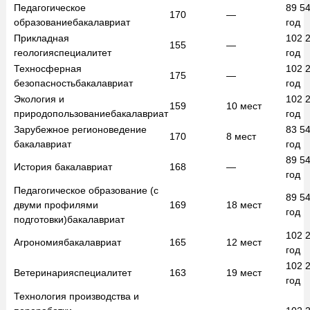
Педагогическое
89 5
170
—
образование
бакалавриат
год
Прикладная
102 
155
—
геология
специалитет
год
Техносферная
102 
175
—
безопасность
бакалавриат
год
Экология и
102 
159
10
мест
природопользование
бакалавриат
год
Зарубежное регионоведение
83 5
170
8
мест
бакалавриат
год
89 5
История
бакалавриат
168
—
год
Педагогическое образование (с
89 5
двуми профилями
169
18
мест
год
подготовки)
бакалавриат
102 
Агрономия
бакалавриат
165
12
мест
год
102 
Ветеринария
специалитет
163
19
мест
год
Технология производства и