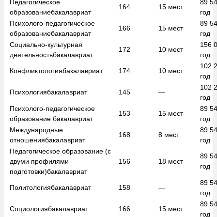
Педагогическое
89 5
164
15
мест
образование
бакалавриат
год
Психолого-педагогическое
89 5
166
15
мест
образование
бакалавриат
год
Социально-культурная
156 
172
10
мест
деятельность
бакалавриат
год
102 
Конфликтология
бакалавриат
174
10
мест
год
102 
Психология
бакалавриат
145
—
год
Психолого-педагогическое
89 5
153
15
мест
образование
бакалавриат
год
Международные
89 5
168
8
мест
отношения
бакалавриат
год
Педагогическое образование (с
89 5
двуми профилями
156
18
мест
год
подготовки)
бакалавриат
89 5
Политология
бакалавриат
158
—
год
89 5
Социология
бакалавриат
166
15
мест
год