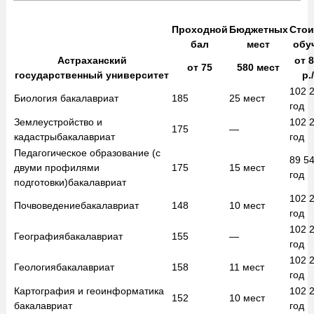
Проходной
Бюджетных
Стои
бал
мест
обу
Астраханский
от
8
от
75
580
мест
государственный университет
р.
102 
Биология
бакалавриат
185
25
мест
год
Землеустройство и
102 
175
—
кадастры
бакалавриат
год
Педагогическое образование (с
89 5
двуми профилями
175
15
мест
год
подготовки)
бакалавриат
102 
Почвоведение
бакалавриат
148
10
мест
год
102 
География
бакалавриат
155
—
год
102 
Геология
бакалавриат
158
11
мест
год
Картография и геоинформатика
102 
152
10
мест
бакалавриат
год