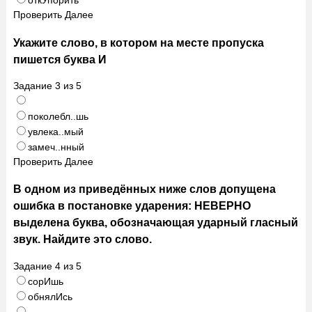
откУпорить
Проверить
Далее
Укажите слово, в котором на месте пропуска
пишется буква И
Задание
3
из
5
поколебл..шь
увлека..мый
замеч..нный
Проверить
Далее
В одном из приведённых ниже слов допущена
ошибка в постановке ударения: НЕВЕРНО
выделена буква, обозначающая ударный гласный
звук. Найдите это слово.
Задание
4
из
5
сорИшь
обнялИсь