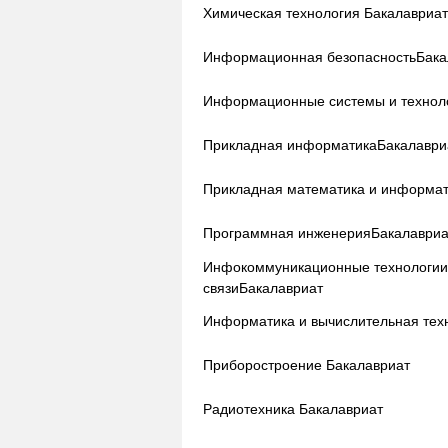
Химическая технология
Бакалавриа
Информационная безопасность
Бака
Информационные системы и технол
Прикладная информатика
Бакалаври
Прикладная математика и информа
Программная инженерия
Бакалавриа
Инфокоммуникационные технологии
связи
Бакалавриат
Информатика и вычислительная тех
Приборостроение
Бакалавриат
Радиотехника
Бакалавриат