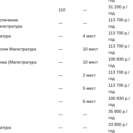
год
31 200
р./
110
—
год
еспечение
113 700
р./
—
—
гистратура
год
113 700
р./
атура
—
4
мест
год
113 700
р./
огии
Магистратура
—
10
мест
год
100 830
р./
ика (
Магистратура
—
10
мест
год
113 700
р./
—
2
мест
год
113 700
р./
—
5
мест
год
100 830
р./
—
6
мест
год
35 800
р./
—
—
год
33 800
р./
атура
—
—
год