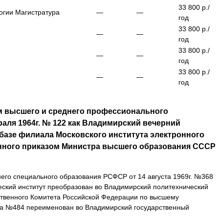
33 800
р./
огии
Магистратура
—
—
год
33 800
р./
—
—
год
33 800
р./
—
—
год
33 800
р./
—
—
год
м высшего и среднего профессионального
аля 1964г. № 122 как Владимирский вечерний
 базе филиала Московского института электронного
нного приказом Министра высшего образования СССР
его специального образования РСФСР от 14 августа 1969г. №368
ский институт преобразован во Владимирский политехнический
рственного Комитета Российской Федерации по высшему
да №484 переименован во Владимирский государственный