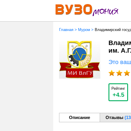
Главная
>
Муром
>
Владимирский госуд
Владим
им. А.
Это ва
Рейтинг
+4.5
Описание
Отзывы
(13