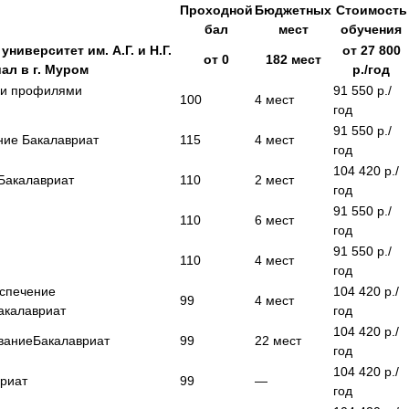
Проходной
Бюджетных
Стоимость
бал
мест
обучения
иверситет им. А.Г. и Н.Г.
от
27 800
от
0
182
мест
л в г. Муром
р./год
уми профилями
91 550
р./
100
4
мест
год
91 550
р./
ание
Бакалавриат
115
4
мест
год
104 420
р./
Бакалавриат
110
2
мест
год
91 550
р./
110
6
мест
год
91 550
р./
110
4
мест
год
еспечение
104 420
р./
99
4
мест
акалавриат
год
104 420
р./
вание
Бакалавриат
99
22
мест
год
104 420
р./
риат
99
—
год