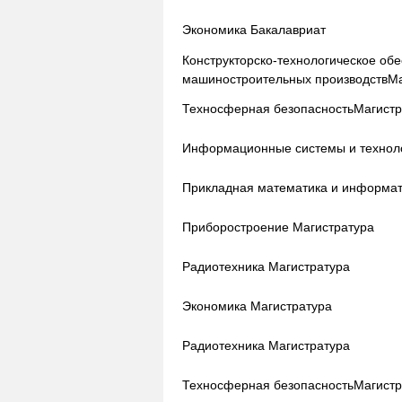
Экономика
Бакалавриат
Конструкторско-технологическое об
машиностроительных производств
Ма
Техносферная безопасность
Магистр
Информационные системы и технол
Прикладная математика и информат
Приборостроение
Магистратура
Радиотехника
Магистратура
Экономика
Магистратура
Радиотехника
Магистратура
Техносферная безопасность
Магистр