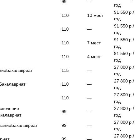
99
—
год
91 550
р./
110
10
мест
год
91 550
р./
110
—
год
91 550
р./
110
7
мест
год
91 550
р./
110
4
мест
год
27 800
р./
ние
Бакалавриат
115
—
год
27 800
р./
Бакалавриат
110
—
год
27 800
р./
110
—
год
еспечение
27 800
р./
99
—
калавриат
год
27 800
р./
вание
Бакалавриат
99
—
год
27 800
р./
риат
99
—