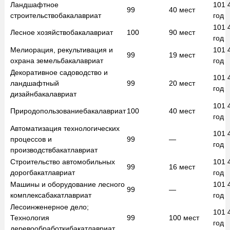
Ландшафтное
101 
99
40
мест
строительство
бакалавриат
год
101 
Лесное хозяйство
бакалавриат
100
90
мест
год
Мелиорация, рекультивация и
101 
99
19
мест
охрана земель
бакалавриат
год
Декоративное садоводство и
101 
ландшафтный
99
20
мест
год
дизайн
бакалавриат
101 
Природопользование
бакалавриат
100
40
мест
год
Автоматизация технологических
101 
процессов и
99
—
год
производств
бакатлавриат
Строительство автомобильных
101 
99
16
мест
дорог
бакатлавриат
год
Машины и оборудование лесного
101 
99
—
комплекса
бакатлавриат
год
Лесоинженерное дело;
101 
Технология
99
100
мест
год
деревообработки
бакатлавриат