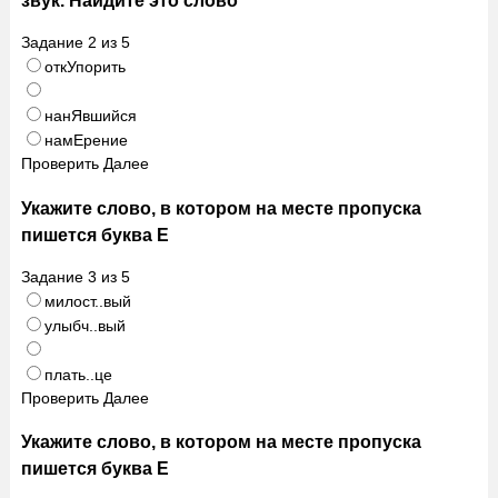
Задание
2
из
5
откУпорить
нанЯвшийся
намЕрение
Проверить
Далее
Укажите слово, в котором на месте пропуска
пишется буква Е
Задание
3
из
5
милост..вый
улыбч..вый
плать..це
Проверить
Далее
Укажите слово, в котором на месте пропуска
пишется буква Е