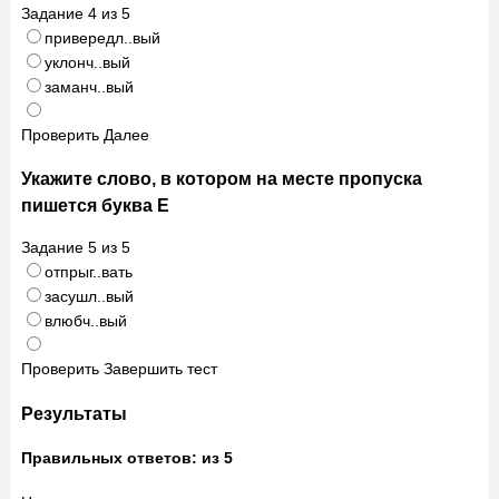
Задание
4
из
5
привередл..вый
уклонч..вый
заманч..вый
Проверить
Далее
Укажите слово, в котором на месте пропуска
пишется буква Е
Задание
5
из
5
отпрыг..вать
засушл..вый
влюбч..вый
Проверить
Завершить тест
Результаты
Правильных ответов:
из 5