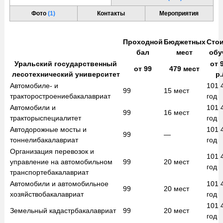
Фото
(1)
Контакты
Мероприятия
Проходной
Бюджетных
Сто
бал
мест
обу
Уральский государственный
от
9
от
99
479
мест
лесотехнический университет
р.
Автомобиле- и
101 
99
15
мест
тракторостроение
бакалавриат
год
Автомобили и
101 
99
16
мест
тракторы
специалитет
год
Автодорожные мосты и
101 
99
—
тоннели
бакалавриат
год
Организация перевозок и
101 
управление на автомобильном
99
20
мест
год
транспорте
бакалавриат
Автомобили и автомобильное
101 
99
20
мест
хозяйство
бакалавриат
год
101 
Земельный кадастр
бакалавриат
99
20
мест
год