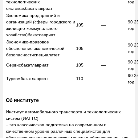
технологических
год
системах
бакатлавриат
Экономика предприятий и
организаций (сферы городского и
90 2
105
—
жилищно-коммунального
год
хозяйства)
бакатлавриат
Экономико-правовое
90 2
обеспечение экономической
105
—
год
безопасности
специалитет
90 2
Сервис
бакатлавриат
105
—
год
90 2
Туризм
бакатлавриат
110
—
год
Об институте
Институт автомобильного транспорта и технологических
систем (ИАТТС)
– это классическая подготовка на современном и
качественном уровне различных специалистов для
обслуживания технологических машин и оборудования, для