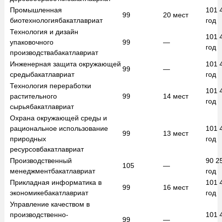
Промышленная
101 
99
20
мест
биотехнология
бакатлавриат
год
Технология и дизайн
101 
упаковочного
99
—
год
производства
бакатлавриат
Инженерная защита окружающей
101 
99
—
среды
бакатлавриат
год
Технология переработки
101 
растительного
99
14
мест
год
сырья
бакатлавриат
Охрана окружающей среды и
рациональное использование
101 
99
13
мест
природных
год
ресурсов
бакатлавриат
Производственный
90 2
105
—
менеджмент
бакатлавриат
год
Прикладная информатика в
101 
99
16
мест
экономике
бакатлавриат
год
Управление качеством в
производственно-
101 
99
—