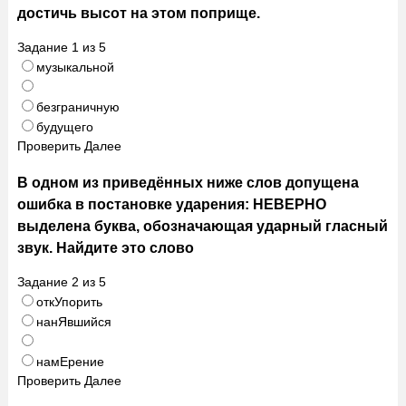
достичь высот на этом поприще.
Задание
1
из
5
музыкальной
безграничную
будущего
Проверить
Далее
В одном из приведённых ниже слов допущена
ошибка в постановке ударения: НЕВЕРНО
выделена буква, обозначающая ударный гласный
звук. Найдите это слово
Задание
2
из
5
откУпорить
нанЯвшийся
намЕрение
Проверить
Далее