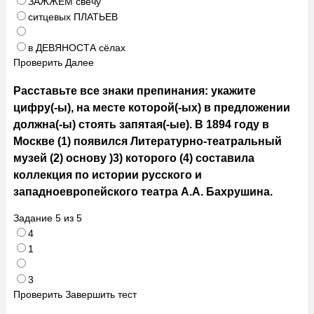
ЗАЖЖЁМ свечу
ситцевых ПЛАТЬЕВ
в ДЕВЯНОСТА сёлах
Проверить
Далее
Расставьте все знаки препинания: укажите
цифру(-ы), на месте которой(-ых) в предложении
должна(-ы) стоять запятая(-ые). В 1894 году в
Москве (1) появился Литературно-театральный
музей (2) основу )3) которого (4) составила
коллекция по истории русского и
западноевропейского театра А.А. Бахрушина.
Задание
5
из
5
4
1
3
Проверить
Завершить тест