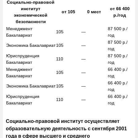
Социально-правовой
институт
от
66 400
от
105
0
мест
экономической
р./год
безопасности
Менеджмент
87 500
р./
105
—
Бакалавриат
год
87 500
р./
Экономика
Бакалавриат
105
—
год
Юриспруденция
87 500
р./
110
—
Бакалавриат
год
Менеджмент
66 400
р./
105
—
Бакалавриат
год
66 400
р./
Экономика
Бакалавриат
105
—
год
Юриспруденция
66 400
р./
110
—
Бакалавриат
год
Социально-правовой институт осуществляет
образовательную деятельность с сентября 2001
года в сфере высшего и среднего