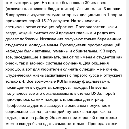
компьютеризации. На потоке было около 30 человек
(включая платников и бюджетников). Из них только 3 юноши.
В корпусах с изучением гуманитарных дисциплин на 1 парня
приходится порой 15-20 девушек. На технических
специальностях ситуация обратная. Преподаватели, как и
везде, каждый считает свой предмет главным и редко кто
делает поблажки. Исключения получают только беременные
студентки и молодые мамы. Руководители профилирующей
кафедры были активны, гуманны и общительны. К 3 курсу
все, заседающие в деканате, знают по именам студентов как
очной, так и заочной системы обучения. Для общения
хорошо, а вот для любителей слинять с лекции – не очень.
Студенческая жизнь захватывает с первого курса и отпускает
только к 4. Все возможные КВНы между факультетами,
посвящения в студенты, конкурсы, походы. Не всегда
получалось все это организовывать в стенах ВУЗа, порой
приходилось самим находить площадки для игрищ.
Профсоюз студентов заведует в основном получением
социальных выплат, стипендий, путевок в лагеря как на
отдых, так и на работу. Экзамены при хорошей подготовке
можно всегда было сдать самостоятельно. Преподаватели