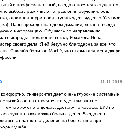
ельный и професиональный, всегда относятся к студентам
жно выбрать различные направления обучения, есть
ка, огромная территория - гулять здесь чудесно (белочки
казка). Пары проходят на одном дыхании, деканат всегда
нужную информацию. Обучаюсь по направлению
ство эстрады - педагог по вокалу Кожихова Инна
астер своего дела! Я ей безумно благодарна за все, что
меня. Спасибо большое МосГУ, что открыл для меня двери
офессии!
о
11.11.2018
 комфортно. Университет дает очень глубокие системные
тельский состав относится к студентам вполне
я, тем кто хочет это делать, достаточно хорошо. ВУЗ не
ь из студентов как можно больше денег. Всегда есть
естись с платного отделения на бесплатное при
ходе к учебе.