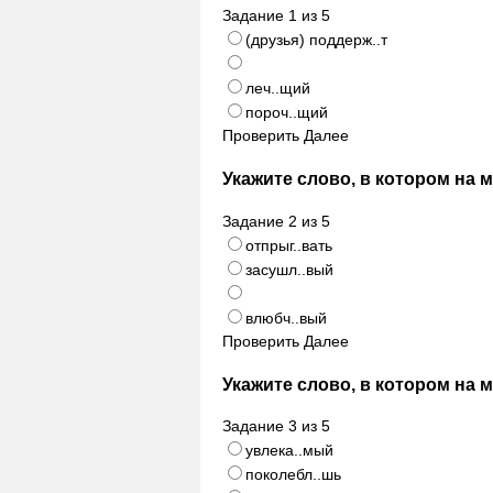
Задание
1
из
5
(друзья) поддерж..т
леч..щий
пороч..щий
Проверить
Далее
Укажите слово, в котором на 
Задание
2
из
5
отпрыг..вать
засушл..вый
влюбч..вый
Проверить
Далее
Укажите слово, в котором на 
Задание
3
из
5
увлека..мый
поколебл..шь