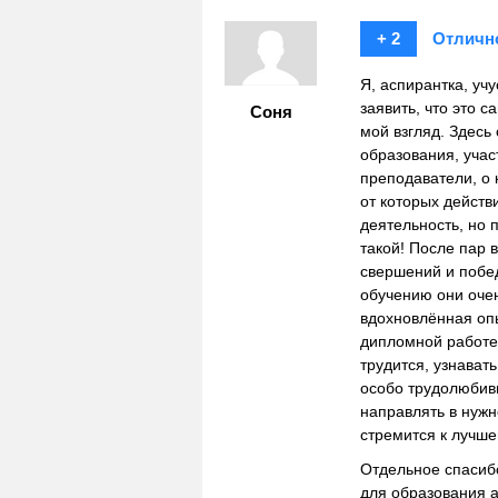
+ 2
Отличн
Я, аспирантка, уч
заявить, что это 
Соня
мой взгляд. Здесь
образования, учас
преподаватели, о 
от которых дейст
деятельность, но 
такой! После пар 
свершений и побед
обучению они очен
вдохновлённая оп
дипломной работе,
трудится, узнавать
особо трудолюбивы
направлять в нужн
стремится к лучше
Отдельное спасибо
для образования а