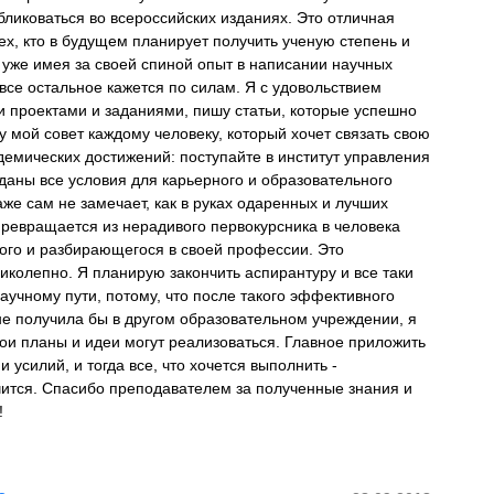
ликоваться во всероссийских изданиях. Это отличная
ех, кто в будущем планирует получить ученую степень и
 уже имея за своей спиной опыт в написании научных
 все остальное кажется по силам. Я с удовольствием
 проектами и заданиями, пишу статьи, которые успешно
у мой совет каждому человеку, который хочет связать свою
демических достижений: поступайте в институт управления
зданы все условия для карьерного и образовательного
даже сам не замечает, как в руках одаренных и лучших
ревращается из нерадивого первокурсника в человека
ого и разбирающегося в своей профессии. Это
иколепно. Я планирую закончить аспирантуру и все таки
аучному пути, потому, что после такого эффективного
не получила бы в другом образовательном учреждении, я
мои планы и идеи могут реализоваться. Главное приложить
 усилий, и тогда все, что хочется выполнить -
чится. Спасибо преподавателем за полученные знания и
!