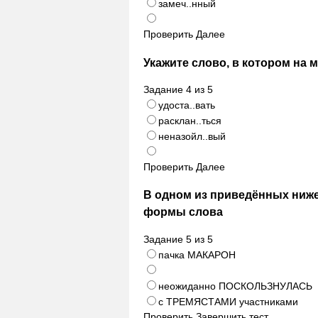
замеч..нный
Проверить
Далее
Укажите слово, в котором на 
Задание
4
из
5
удоста..вать
расклан..ться
неназойл..вый
Проверить
Далее
В одном из приведённых ниж
формы слова
Задание
5
из
5
пачка МАКАРОН
неожиданно ПОСКОЛЬЗНУЛАСЬ
с ТРЕМЯСТАМИ участниками
Проверить
Завершить тест