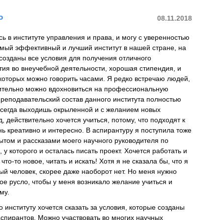
о
08.11.2018
усь в институте управления и права, и могу с уверенностью
самый эффективный и лучший институт в нашей стране, на
 созданы все условия для получения отличного
тия во внеучебной деятельности, хорошая стипендия, и
которых можно говорить часами. Я редко встречаю людей,
вительно можно вдохновиться на профессиональную
преподавательский состав данного института полностью
всегда выходишь окрыленной и с желанием новых
, действительно хочется учиться, потому, что подходят к
ь креативно и интересно. В аспирантуру я поступила тоже
ытом и рассказами моего научного руководителя по
 у которого и осталась писать проект. Хочется работать и
 что-то новое, читать и искать! Хотя я не сказала бы, что я
й человек, скорее даже наоборот нет. Но меня нужно
ое русло, чтобы у меня возникало желание учиться и
му.
 институту хочется сказать за условия, которые созданы
спирантов. Можно участвовать во многих научных