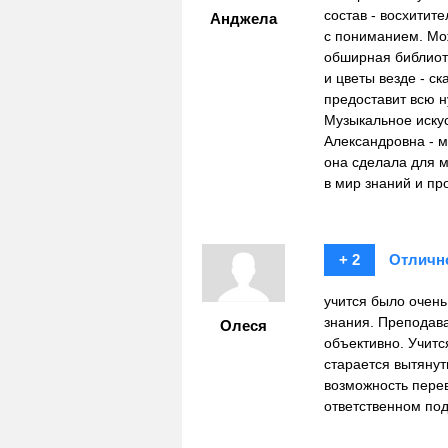
состав - восхитит
Анджела
с пониманием. Мо
обширная библиоте
и цветы везде - с
предоставит всю 
Музыкальное искус
Александровна - м
она сделала для 
в мир знаний и пр
+ 2
Отличн
учится было очень
знания. Преподава
Олеся
объективно. Учитс
старается вытянут
возможность перев
ответственном под