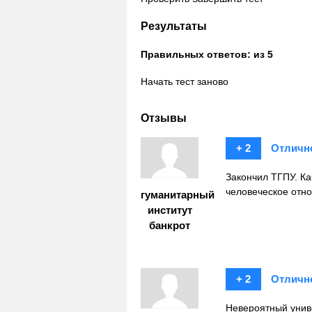
Результаты
Правильных ответов:
из 5
Начать тест заново
Отзывы
+ 2
Отличн
Закончил ТГПУ. Ка
человеческое отно
гуманитарный
институт
банкрот
+ 2
Отличн
Невероятный униве