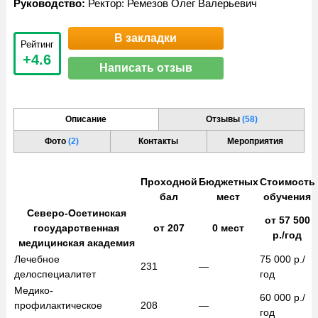
Руководство:
Ректор: Ремезов Олег Валерьевич
В закладки
Рейтинг
+4.6
Написать отзыв
Описание
Отзывы
(58)
Фото
(2)
Контакты
Мероприятия
Проходной
Бюджетных
Стоимость
бал
мест
обучения
Северо-Осетинская
от
57 500
государственная
от
207
0
мест
р./год
медицинская академия
Лечебное
75 000
р./
231
—
дело
специалитет
год
Медико-
60 000
р./
профилактическое
208
—
год