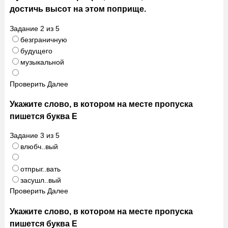
достичь высот на этом поприще.
Задание
2
из
5
безграничную
будущего
музыкальной
Проверить
Далее
Укажите слово, в котором на месте пропуска
пишется буква Е
Задание
3
из
5
влюбч..вый
отпрыг..вать
засушл..вый
Проверить
Далее
Укажите слово, в котором на месте пропуска
пишется буква Е