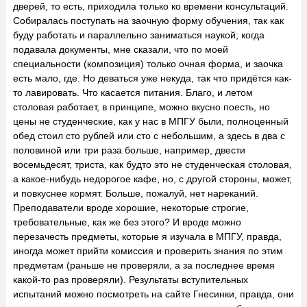
дверей, то есть, приходила только ко времени консультаций.
Собиралась поступать на заочную форму обучения, так как
буду работать и параллельно заниматься наукой; когда
подавала документы, мне сказали, что по моей
специальности (композиция) только очная форма, и заочка
есть мало, где. Но деваться уже некуда, так что придётся как-
то лавировать. Что касается питания. Благо, и летом
столовая работает, в принципе, можно вкусно поесть, но
цены не студенческие, как у нас в МПГУ были, полноценный
обед стоил сто рублей или сто с небольшим, а здесь в два с
половиной или три раза больше, например, двести
восемьдесят, триста, как будто это не студенческая столовая,
а какое-нибудь недорогое кафе, но, с другой стороны, может,
и повкуснее кормят. Больше, пожалуй, нет нареканий.
Преподаватели вроде хорошие, некоторые строгие,
требовательные, как же без этого? И вроде можно
перезачесть предметы, которые я изучала в МПГУ, правда,
иногда может прийти комиссия и проверить знания по этим
предметам (раньше не проверяли, а за последнее время
какой-то раз проверяли). Результаты вступительных
испытаний можно посмотреть на сайте Гнесинки, правда, они