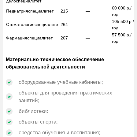
дело
специалитет
60 000
р./
Педиатрия
специалитет
215
—
год
105 500
р./
Стоматология
специалитет
264
—
год
57 500
р./
Фармация
специалитет
207
—
год
Материально-техническое обеспечение
образовательной деятельности
оборудованные учебные кабинеты;
объекты для проведения практических
занятий;
библиотеки:
объекты спорта;
средства обучения и воспитания;