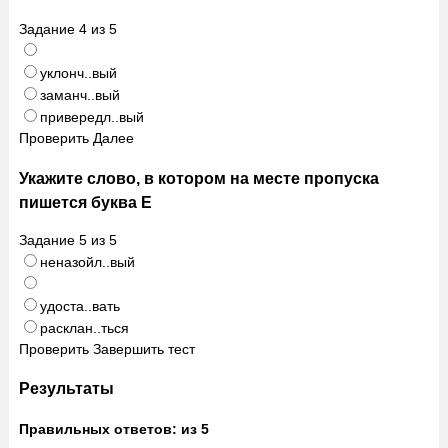
Задание
4
из
5
уклонч..вый
заманч..вый
привередл..вый
Проверить
Далее
Укажите слово, в котором на месте пропуска
пишется буква Е
Задание
5
из
5
неназойл..вый
удоста..вать
расклан..ться
Проверить
Завершить тест
Результаты
Правильных ответов:
из 5