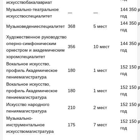
искусство
бакалавриат
Музыкально-театральное
144 350
р
—
—
искусство
специалитет
год
144 350
р
Музыковедение
специалитет
368
5
мест
год
Художественное руководство
оперно-симфоническим
144 350
р
356
10
мест
оркестром и академическим
год
хором
специалитет
Вокальное искусство,
152 150
р
профиль Академическое
180
1
мест
год
пение
магистратура
Вокальное искусство,
152 150
р
профиль Академическое
180
1
мест
год
пение
магистратура
Искусство народного
152 150
р
210
2
мест
пения
магистратура
год
Музыкально-
152 150
р
инструментальное
175
7
мест
год
искусство
магистратура