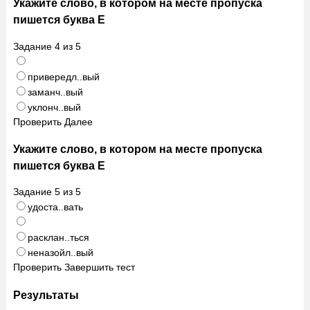
Укажите слово, в котором на месте пропуска
пишется буква Е
Задание
4
из
5
привередл..вый
заманч..вый
уклонч..вый
Проверить
Далее
Укажите слово, в котором на месте пропуска
пишется буква Е
Задание
5
из
5
удоста..вать
расклан..ться
неназойл..вый
Проверить
Завершить тест
Результаты