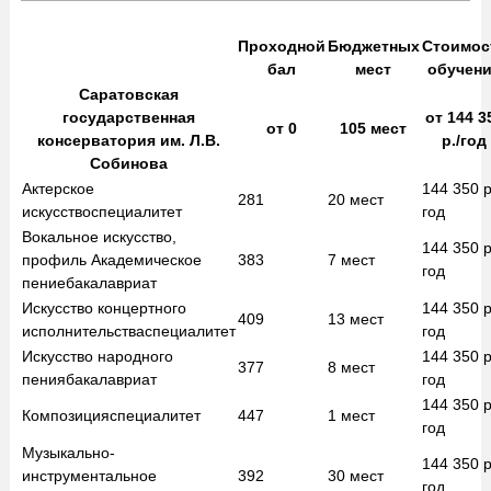
Проходной
Бюджетных
Стоимос
бал
мест
обучен
Саратовская
государственная
от
144 3
от
0
105
мест
консерватория им. Л.В.
р./год
Собинова
Актерское
144 350
р
281
20
мест
искусство
специалитет
год
Вокальное искусство,
144 350
р
профиль Академическое
383
7
мест
год
пение
бакалавриат
Искусство концертного
144 350
р
409
13
мест
исполнительства
специалитет
год
Искусство народного
144 350
р
377
8
мест
пения
бакалавриат
год
144 350
р
Композиция
специалитет
447
1
мест
год
Музыкально-
144 350
р
инструментальное
392
30
мест
год