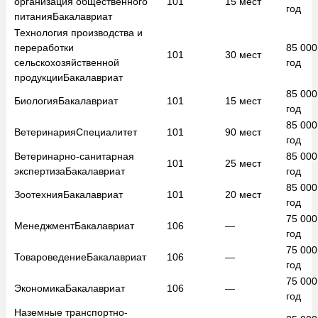
организация общественного
101
15
мест
год
питания
Бакалавриат
Технология производства и
переработки
85 00
101
30
мест
сельскохозяйственной
год
продукции
Бакалавриат
85 00
Биология
Бакалавриат
101
15
мест
год
85 00
Ветеринария
Специалитет
101
90
мест
год
Ветеринарно-санитарная
85 00
101
25
мест
экспертиза
Бакалавриат
год
85 00
Зоотехния
Бакалавриат
101
20
мест
год
75 00
Менеджмент
Бакалавриат
106
—
год
75 00
Товароведение
Бакалавриат
106
—
год
75 00
Экономика
Бакалавриат
106
—
год
Наземные транспортно-