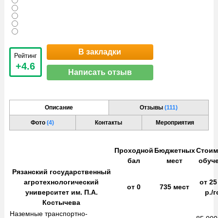
В закладки
Рейтинг
+4.6
Написать отзыв
Описание
Отзывы
(111)
Фото
(4)
Контакты
Мероприятия
Проходной
Бюджетных
Стоим
бал
мест
обуч
Рязанский государственный
агротехнологический
от
25
от
0
735
мест
университет им. П.А.
р./
Костычева
Наземные транспортно-