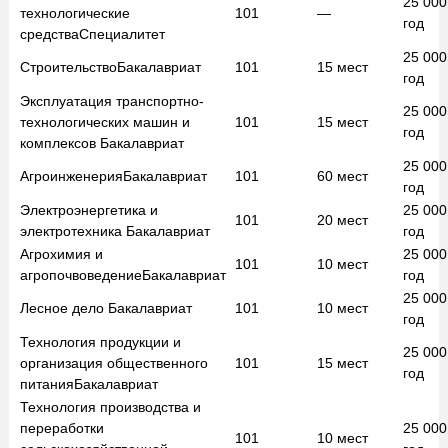
25 00
технологические
101
—
год
средства
Специалитет
25 00
Строительство
Бакалавриат
101
15
мест
год
Эксплуатация транспортно-
25 00
технологических машин и
101
15
мест
год
комплексов
Бакалавриат
25 00
Агроинженерия
Бакалавриат
101
60
мест
год
Электроэнергетика и
25 00
101
20
мест
электротехника
Бакалавриат
год
Агрохимия и
25 00
101
10
мест
агропочвоведение
Бакалавриат
год
25 00
Лесное дело
Бакалавриат
101
10
мест
год
Технология продукции и
25 00
организация общественного
101
15
мест
год
питания
Бакалавриат
Технология производства и
переработки
25 00
101
10
мест