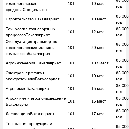
85 00
технологические
101
10
мест
год
средства
Специалитет
85 00
Строительство
Бакалавриат
101
10
мест
год
Технология транспортных
85 00
101
12
мест
процессов
Бакалавриат
год
Эксплуатация транспортно-
85 00
технологических машин и
101
20
мест
год
комплексов
Бакалавриат
85 00
Агроинженерия
Бакалавриат
101
103
мест
год
Электроэнергетика и
85 00
101
10
мест
электротехника
Бакалавриат
год
85 00
Агрономия
Бакалавриат
101
15
мест
год
Агрохимия и агропочвоведение
85 00
101
15
мест
Бакалавриат
год
85 00
Лесное дело
Бакалавриат
101
17
мест
год
Технология продукции и
85 00