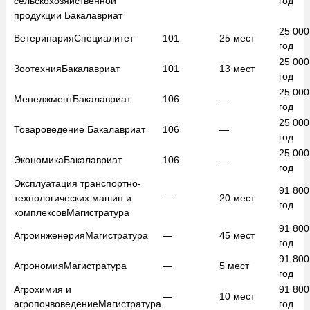
сельскохозяйственной
год
продукции
Бакалавриат
25 00
Ветеринария
Специалитет
101
25
мест
год
25 00
Зоотехния
Бакалавриат
101
13
мест
год
25 00
Менеджмент
Бакалавриат
106
—
год
25 00
Товароведение
Бакалавриат
106
—
год
25 00
Экономика
Бакалавриат
106
—
год
Эксплуатация транспортно-
91 80
технологических машин и
—
20
мест
год
комплексов
Магистратура
91 80
Агроинженерия
Магистратура
—
45
мест
год
91 80
Агрономия
Магистратура
—
5
мест
год
Агрохимия и
91 80
—
10
мест
агропочвоведение
Магистратура
год