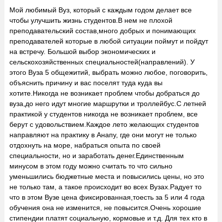
Мой любимый Вуз, который с каждым годом делает все
чтобы улучшить жизнь студентов.В нем не плохой
преподавательский состав,много добрых и понимающих
преподавателей которые в любой ситуации поймут и пойдут
на встречу. Большой выбор экономических и
сельскохозяйственных специальностей(направлений). У
этого Вуза 5 общежитий, выбрать можно любое, поговорить,
объяснить причину и вас поселят туда куда вы
хотите.Никогда не возникает проблем чтобы добраться до
вуза,до него идут многие маршрутки и троллейбус.С летней
практикой у студентов никогда не возникает проблем, все
берут с удовольствием.Каждое лето желающих студентов
направляют на практику в Анапу, где они могут не только
отдохнуть на море, набраться опыта по своей
специальности, но и заработать денег.Единственным
минусом в этом году можно считать то что сильно
уменьшились бюджетные места и повысились цены, но это
не только там, а такое происходит во всех Вузах.Радует то
что в этом Вузе цена фиксированная,тоесть за 5 или 4 года
обучения она не изменится, не повысится.Очень хорошие
стипендии платят социальную, кормовые и т.д. Для тех кто в