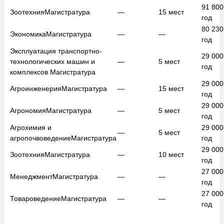
91 80
Зоотехния
Магистратура
—
15
мест
год
80 23
Экономика
Магистратура
—
—
год
Эксплуатация транспортно-
29 00
технологических машин и
—
5
мест
год
комплексов
Магистратура
29 00
Агроинженерия
Магистратура
—
15
мест
год
29 00
Агрономия
Магистратура
—
5
мест
год
Агрохимия и
29 00
—
5
мест
агропочвоведение
Магистратура
год
29 00
Зоотехния
Магистратура
—
10
мест
год
27 00
Менеджмент
Магистратура
—
—
год
27 00
Товароведение
Магистратура
—
—
год