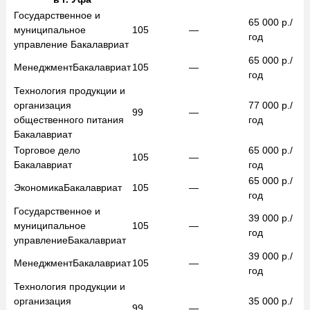
Государственное и
65 000
р./
муниципальное
105
—
год
управление
Бакалавриат
65 000
р./
Менеджмент
Бакалавриат
105
—
год
Технология продукции и
организация
77 000
р./
99
—
общественного питания
год
Бакалавриат
Торговое дело
65 000
р./
105
—
Бакалавриат
год
65 000
р./
Экономика
Бакалавриат
105
—
год
Государственное и
39 000
р./
муниципальное
105
—
год
управление
Бакалавриат
39 000
р./
Менеджмент
Бакалавриат
105
—
год
Технология продукции и
организация
35 000
р./
99
—