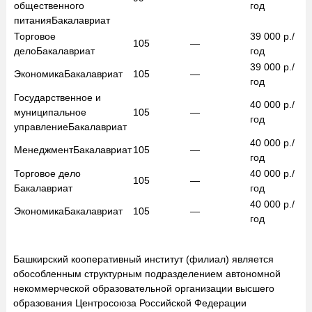
общественного
год
питания
Бакалавриат
Торговое
39 000
р./
105
—
дело
Бакалавриат
год
39 000
р./
Экономика
Бакалавриат
105
—
год
Государственное и
40 000
р./
муниципальное
105
—
год
управление
Бакалавриат
40 000
р./
Менеджмент
Бакалавриат
105
—
год
Торговое дело
40 000
р./
105
—
Бакалавриат
год
40 000
р./
Экономика
Бакалавриат
105
—
год
Башкирский кооперативный институт (филиал) является
обособленным структурным подразделением автономной
некоммерческой образовательной организации высшего
образования Центросоюза Российской Федерации