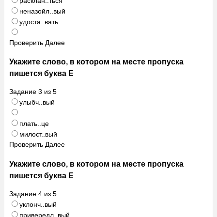
расклан..ться
неназойл..вый
удоста..вать
Проверить
Далее
Укажите слово, в котором на месте пропуска
пишется буква Е
Задание
3
из
5
улыбч..вый
плать..це
милост..вый
Проверить
Далее
Укажите слово, в котором на месте пропуска
пишется буква Е
Задание
4
из
5
уклонч..вый
привередл..вый